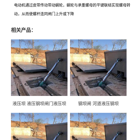
电动机通过皮带传动带动蜗轮，蜗轮与承重螺母的平键联结实现螺母转
动，从而使螺杆连同闸门上升或下降
相关产品：
液压坝 液压钢坝闸门液压坝
钢坝闸 河道液压钢坝
液压钢坝闸门厂家