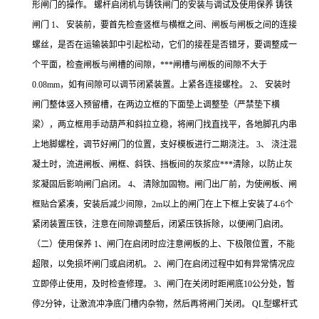
形闸门的操作。 螺杆启闭机与铸铁闸门的安装与调试及使用保养 铸铁
闸门 1、 安装前，要首先检查竖框与横框之间、闸板与闸板之间的连接
螺丝，是否在运输装卸中引起松动，它们的接茬是否错牙，要调整成一
个平面，检查闸板与闸槽的间隙，***闸槽与闸板的间隙不大于
0.08mm，如有间隙可以调节闭紧装置。上紧各连接螺栓。 2、 安装时
闸门整体竖入预留槽，在两边立框的下面垫上调整垫（严禁垫下横
梁），两立框用手动葫芦和斜拉立稳，将闸门找直找平，各地脚孔内串
上地脚螺栓，调节好闸门的位置，支好模板进行二期浇注。 3、 浇注混
凝土时，流进闸板、闸框、斜铁、挡板间的灰浆应***清除，以防止灰
浆凝固后影响闸门启闭。 4、 清除加固物。闸门出厂前，为使闸板、闸
框贴合紧凑，安装后减少间隙，2m以上的闸门在上下框上安装了4-6个
紧闭装置压铁，注意在间隙调整后，闭紧压铁拆除，以便闸门启闭。
（二）使用保养 1、闸门在启闭时应注意闸板的上、下极限位置，不能
超限，以免损坏闸门或启闭机。 2、闸门在启闭过程中如有异常情况应
立即停止使用，及时检查修理。 3、闸门在关闭时距闸底10公分处，暂
停2分钟，让激流冲净底门槽内杂物，然后再将闸门关闭。 QL型螺杆式