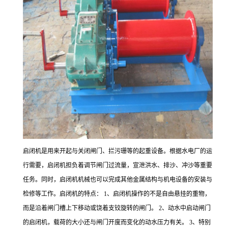
启闭机是用来开起与关闭闸门、拦污珊等的起重设备。根据水电厂的运
行需要，启闭机担负着调节闸门过流量，宣泄洪水、排沙、冲沙等重要
任务。同时，启闭机机械也可以完成其他金属结构与机电设备的安装与
检修等工作。启闭机的特点： 1、启闭机操作的不是自由悬挂的重物，
而是沿着闸门槽上下移动或饶着支铰旋转的闸门。 2、动水中启动闸门
的启闭机，载荷的大小还与闸门开度而变化的动水压力有关。 3、特别