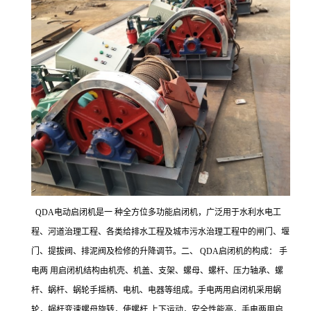
QDA电动启闭机是一 种全方位多功能启闭机，广泛用于水利水电工
程、河道治理工程、各类给排水工程及城市污水治理工程中的闸门、堰
门、提拔阀、排泥阀及检修的升降调节。二、 QDA启闭机的构成： 手
电两 用启闭机结构由机壳、机盖、支架、螺母、螺杆、压力轴承、螺
杆、蜗杆、蜗轮手摇柄、电机、电器等组成。手电两用启闭机采用蜗
轮，蜗杆变速螺母旋转，使螺杆 上下运动，安全性能高，手电两用启