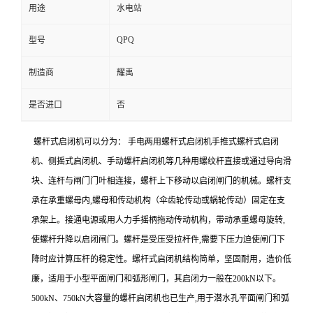
用途
水电站
QPQ
型号
制造商
耀禹
是否进口
否
螺杆式启闭机可以分为： 手电两用螺杆式启闭机手推式螺杆式启闭
机、侧摇式启闭机、手动螺杆启闭机等几种用螺纹杆直接或通过导向滑
块、连杆与闸门门叶相连接，螺杆上下移动以启闭闸门的机械。螺杆支
承在承重螺母内,螺母和传动机构（伞齿轮传动或蜗轮传动）固定在支
承架上。接通电源或用人力手摇柄拖动传动机构，带动承重螺母旋转,
使螺杆升降以启闭闸门。螺杆是受压受拉杆件,需要下压力迫使闸门下
降时应计算压杆的稳定性。螺杆式启闭机结构简单，坚固耐用，造价低
廉，适用于小型平面闸门和弧形闸门，其启闭力一般在200kN以下。
500kN、750kN大容量的螺杆启闭机也已生产,用于潜水孔平面闸门和弧