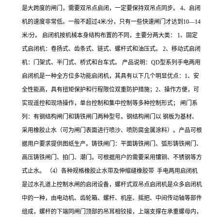
是大跨度的闸门，需要双吊点启闭，一定要保持双吊点同步。 4、启闭
机的速度非常低。一般不超过4米/分，只有一些快速闸门才达到10—14
米/分。 启闭机按机械本身结构布置的不同，主要分两大类： 1、固定
式启闭机：卷扬式、齿条式、链式、螺杆式和油压式。 2、移动式启闭
机：门架式、半门式、桥式和台车式。 产品说明：QD型系列手电两用
启闭机是一种全方位多功能启闭机，其具有以下几个明显优点：1、安
全性能高，具有扭矩保护和行程限位双重防护措施；2、操作方便，可
实现遥控和现场操作，单台控制和集中控制等多种控制形式； 闸门系
列：有钢结构闸门和铸铁闸门两种型号。钢结构闸门以 钢板为基材、
采用橡胶止水（可为闸门表面进行喷沙、喷防腐金属涂料）。产品可根
据用户要求提供图纸生产。铸铁闸门：平面铸铁闸门、弧形铸铁闸门、
高压铸铁闸门、拍门、潮门。可根据用户的需要采用镶铜、不锈钢等方
式止水。 （4）各种规格橡胶止水带及伸缩缝橡胶带 手电两用启闭机
是过水孔道上控制水闸的启闭设备，螺杆式双吊点启闭机是众多启闭机
中的一种，由电动机、齿轮箱、螺杆、机座、摇把、中间传动轴等部件
组成，螺杆的下端同闸门顶部的吊耳相铰接，上端支撑在承重螺母内，