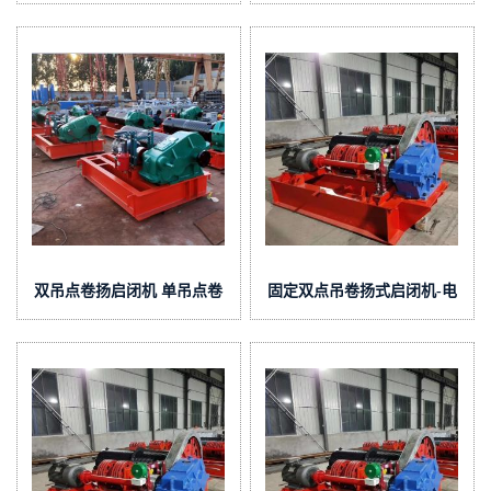
双吊点卷扬启闭机 单吊点卷
固定双点吊卷扬式启闭机-电
扬启闭机报价
动螺杆启闭机-手电两用启闭
机