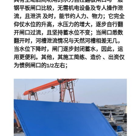
具有主动启闭功用的水力自控翻板闸口与一般
钢平板闸口比较，无需机电设备及专人操作泄
流，且泄洪 及时，能节约人力、物力；它完全
仰仗水位的升高，水压力的增大，逐步自行翻
开闸口过流，且坚持蓄水位不变；当闸口悉数
翻开时，河槽泄流情况与天然河槽相差无几，
当水位下降时，闸门逐步封闭蓄水，因此，运
用更便利。其他，其施工简练、造价 、出资仅
为惯例闸口的1/2左右；