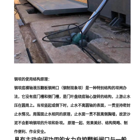
钢坝的使用结构原理：
钢坝底横轴液压翻板钢闸口（钢制现象坝）是一种特别结构的坝闸办
法，它没有底门槽和侧门槽，是门叶盘绕底轴心旋转的结构，上游止水
压在圆周上。当坝竖起或倒下时，止水不离圆轴的表面，一贯坚持密封
止水情况。周围面止水相同的原理，止水面一贯不脱离侧胸墙，故淤沙
泥不会影响钢坝的升坝和卧坝。 原理一起、效果美好、结构简略、制
作便利、作业安全。