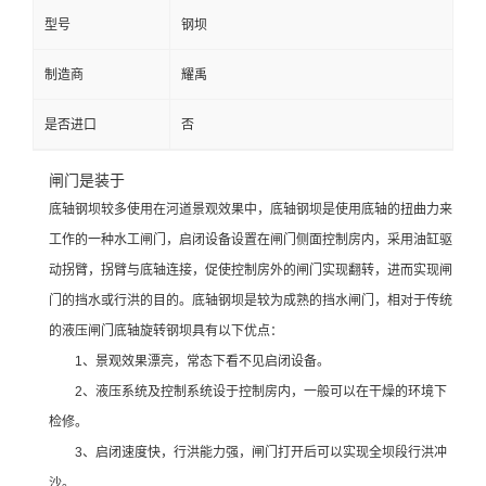
型号
钢坝
制造商
耀禹
是否进口
否
闸门是装于
底轴钢坝较多使用在河道景观效果中，底轴钢坝是使用底轴的扭曲力来
工作的一种水工闸门，启闭设备设置在闸门侧面控制房内，采用油缸驱
动拐臂，拐臂与底轴连接，促使控制房外的闸门实现翻转，进而实现闸
门的挡水或行洪的目的。底轴钢坝是较为成熟的挡水闸门，相对于传统
的液压闸门底轴旋转钢坝具有以下优点：
1、景观效果漂亮，常态下看不见启闭设备。
2、液压系统及控制系统设于控制房内，一般可以在干燥的环境下
检修。
3、启闭速度快，行洪能力强，闸门打开后可以实现全坝段行洪冲
沙。