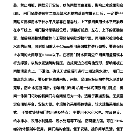
装，禁止闸板、闸框分开安装，以防闸框弯曲变形，影响止水效果和启
闭6、 闸门吊装进预留二期浇筑水泥结构基础布置孔口后，一定要***
两边立闸框用水平长水平尺紧靠在铅垂线，上下横闸框用长水平尺紧靠
在水平线上，闸门整体吊装就位后，调整好前后、左右、上下的正确位
置，然后把调整地脚螺栓与工程预制钢筋焊接牢固。再用塞尺检测各止
水面的间隙，同时对间隙大于0.2mm处用高强螺栓进行调整，要确保各
止水面的大间隙在0.2mm以下。在将闸门背水面两边立闸框用型钢或木
杆支撑紧，以防水泥浇筑时挤压，造成两边立框弯曲变形，影响闸板在
闸框滑道内上、下滑动。确认无误后后可进行二期浇筑水泥7、 闸门二
期浇筑水泥后，要及时把流进闸板、闸框、紧闭压板间隙中的水泥清楚
完毕，防止水泥凝固后，影响闸门启闭 机闸一体式铸铁闸门特点：机
闸一体闸门巧妙的将闸门与启闭机联为一体。适用于渠道安装。无须设
定启闭机平台，安装方便。小规格的采用整体铸造，较大规格采用组装
式。 手提式铸铁闸门的用途及特点： 主要用于水利水电、市政建设、
给水排水、农用水利建设、污水处理等工程。 防腐能力强，可在PH=6-
8的流体酸碱中使用。 闸门结构合理，便于安装、操作简单灵活，便于