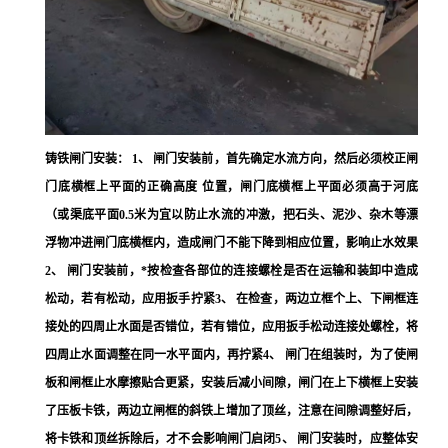
铸铁闸门安装： 1、 闸门安装前，首先确定水流方向，然后必须校正闸
门底横框上平面的正确高度 位置，闸门底横框上平面必须高于河底
（或渠底平面0.5米为宜以防止水流的冲激，把石头、泥沙、杂木等漂
浮物冲进闸门底横框内，造成闸门不能下降到相应位置，影响止水效果
2、 闸门安装前，*按检查各部位的连接螺栓是否在运输和装卸中造成
松动，若有松动，应用扳手拧紧3、 在检查，两边立框个上、下闸框连
接处的四周止水面是否错位，若有错位，应用扳手松动连接处螺栓，将
四周止水面调整在同一水平面内，再拧紧4、 闸门在组装时，为了使闸
板和闸框止水摩擦贴合更紧，安装后减小间隙，闸门在上下横框上安装
了压板卡铁，两边立闸框的斜铁上增加了顶丝，注意在间隙调整好后，
将卡铁和顶丝拆除后，才不会影响闸门启闭5、 闸门安装时，应整体安