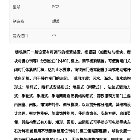
PGZ
型号
制造商
耀禹
是否进口
否
铸铁闸门一般设置有可调节的楔紧装置，楔紧副（如楔块与楔块、楔
块与偏心销等）分别设在门体和门框上。调节楔紧装置，可使得闸门关
闭时门体紧贴门框，达到止水要求。铸铁闸门通常配置手动或电动螺杆
式启闭机，用于操作闸门的启闭。 适用介质：污水、海水、清水结构
形式：明杆式、暗杆式安装形式：墙靠式（附壁式）、法兰式驱动方
式：手轮式、手摇式、手电两用启闭机结构形式：铸铁镶铜方闸门主要
由闸座、闸板、镶铜密封件、调节楔块，以及提升部分组成，其结构设
计合理、密封性能好、防腐蚀性能强、使用寿命长、安装方便、启闭灵
便，其结构型式有方形、矩形、圆形、启闭形式可手动亦可电动导轨左
右对称布置且用不锈钢螺栓定位销与门框二侧端部连接 ，导轨长度一