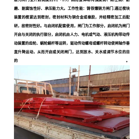
般为闸门全开启高度的1/2～1/3，因而整体结构强度高、刚性高、耐
磨、耐腐蚀性好、承压能力大。工作性能：铸铁镶铜方闸门.通过楔块
装置的楔紧达到密封，密封材料为铜合金或橡胶，并经精密加工后配
研，故密封性好。与启闭机配套使用，闸门为工作部分，启闭机为闸门
开启与关闭的执行部分，启闭机由人力、电机或气动、液压机构带动传
动装置的齿轮、蜗轮蜗杆等运转，驱动传动螺母或螺杆转动使闸轴作垂
直升降运动，从而开启或关闭闸门，达到放水、关水或调节水位的目
的。