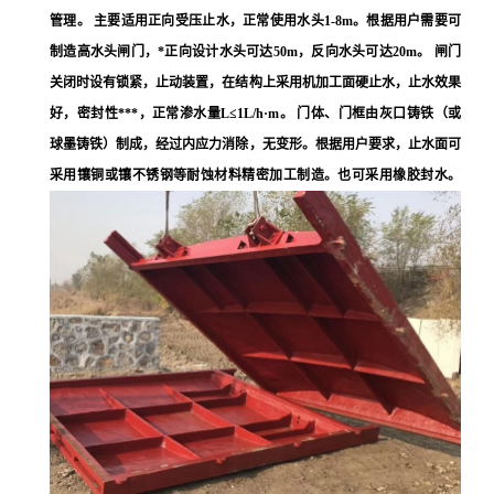
管理。 主要适用正向受压止水，正常使用水头1-8m。根据用户需要可
制造高水头闸门，*正向设计水头可达50m，反向水头可达20m。 闸门
关闭时设有锁紧，止动装置，在结构上采用机加工面硬止水，止水效果
好，密封性***，正常渗水量L≤1L/h·m。 门体、门框由灰口铸铁（或
球墨铸铁）制成，经过内应力消除，无变形。根据用户要求，止水面可
采用镶铜或镶不锈钢等耐蚀材料精密加工制造。也可采用橡胶封水。