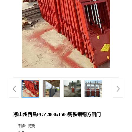
凉山州西昌PGZ2000x1500铸铁镶铜方闸门
品牌：
耀禹