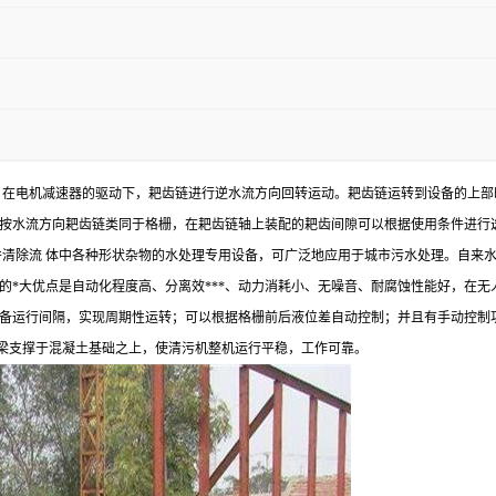
，在电机减速器的驱动下，耙齿链进行逆水流方向回转运动。耙齿链运转到设备的上
按水流方向耙齿链类同于格栅，在耙齿链轴上装配的耙齿间隙可以根据使用条件进行选
并清除流 体中各种形状杂物的水处理专用设备，可广泛地应用于城市污水处理。自来
备的*大优点是自动化程度高、分离效***、动力消耗小、无噪音、耐腐蚀性能好，在
备运行间隔，实现周期性运转；可以根据格栅前后液位差自动控制；并且有手动控制
体过梁支撑于混凝土基础之上，使清污机整机运行平稳，工作可靠。