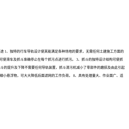
途 1、独特的行车导轨设计使其能满足各种场地的要求，无需任何土建施工方面的
可使滑车及抓斗准确停止在每个抓污点进行抓污。 3、抓斗的独特设计结构可使抓
抓斗的提升及下降不需要任何导轨装置，抓斗清污机减小了零部件的磨损及由此引起
了细小悬浮物，可大大降低后面滤网的工作负荷。 8、具有处理量大、作业面广、适