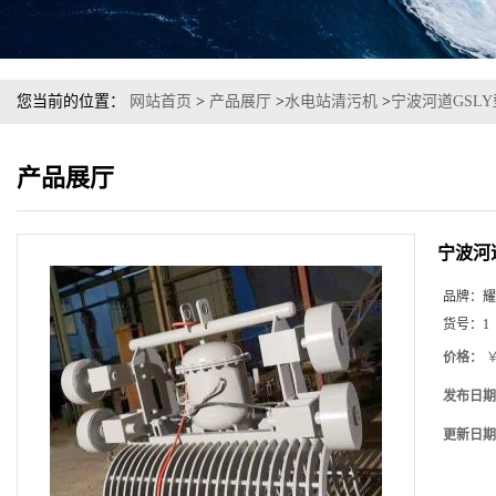
您当前的位置：
网站首页
>
产品展厅
>
水电站清污机
>
宁波河道GSL
产品展厅
宁波河
品牌：
耀
货号：
1
价格：
￥
发布日期
更新日期