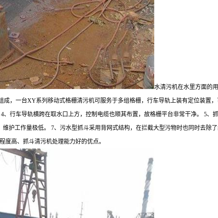
水清污机在水里方面的用
组成，一台XY系列移动式格栅清污机可服务于多组格栅，行车导轨上装有定位装置，
 4、行车导轨横跨在取水口上方，控制电缆也顺其布置，故格栅平台非常干净。 5、
高，维护工作量极低。 7、污水型抓斗采用背网式结构，在拦截大型污物时也同时去除
程度高、抓斗清污机处理能力好的优点。