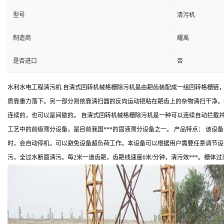
型号
清污机
制造商
耀禹
是否进口
否
水利水电工程清污机 自清式回转机械格栅除污机是由耙齿装配成一组回转格栅链
质靠重力落下。另一部分则依靠清扫器的反向运动把粘在耙齿上的杂物清扫干净。
连续的，也可以是间歇的。 自清式回转机械格栅除污机是一种可以连续自动拦截
工艺中的前级筛分设备，是目前我国***的固液筛分设备之一。 产品特点： 该设
时，会自动停机，可以避免设备超负荷工作。本设备可以根据用户需要任意调节设
污，全过水断面清污。每2米一道齿耙，齿耙线速度6米/分钟，清污效***。栅