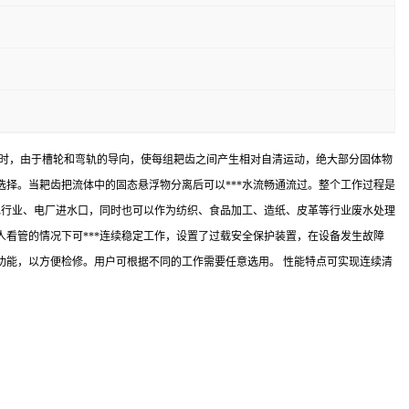
部时，由于槽轮和弯轨的导向，使每组耙齿之间产生相对自清运动，绝大部分固体物
择。当耙齿把流体中的固态悬浮物分离后可以***水流畅通流过。整个工作过程是
水行业、电厂进水口，同时也可以作为纺织、食品加工、造纸、皮革等行业废水处理
无人看管的情况下可***连续稳定工作，设置了过载安全保护装置，在设备发生故障
功能，以方便检修。用户可根据不同的工作需要任意选用。 性能特点可实现连续清