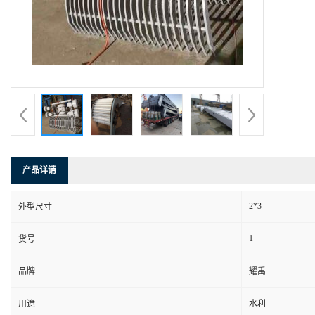
产品详请
2*3
外型尺寸
1
货号
品牌
耀禹
用途
水利