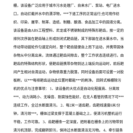
栅，该设备广泛应用于城市污水处理厂、自来水厂、泵站、电厂进水
口，自动拦截并水中的漂浮物，***下道工序的正常运行;也可用作纺
织、印染、屠宰、制革、造纸、制糖、酿酒、食品加工中的固液分离。
该设备是由ABS工程塑料、尼龙或不锈钢制成的特殊形耙齿，按一定的
排列次序装在耙齿轴上形成封闭式耙齿链，其下部装在进水渠水中。当
传动带动链轮作匀速定向时，整个耙齿链便自上而下运动，并携带固体
杂物从中分离出来，流体通过耙齿间隙去，整个工作状态连续进行。由
耙齿的特殊结构形状，使耙齿链携带杂物到达上端反向运动时，前后耙
间产生相对自清运动，杂物依靠重力脱落，同时设备后面可设置一对胶
板刷，以***每排耙齿运动此位置时都能***的刷净。 回转式格栅除污
机的优点与注意事项： 1、该设备的大优点是自动化程度高、分离效
***、动力消耗小、无噪音、耐腐蚀性能好，在无人看管的情况下可***
连续工作，全过水断面清污。 2、每2米一道齿耙，齿耙线速度6米/分
钟，清污效***。栅体过梁支撑于混凝土基础之上，使清污机整机运行
平稳，工作可靠。 3、齿耙栅条一定深度，把附着在栅条上的污物带到
清污机顶部，完成翻转卸污，保持过水断面清洁无污物。 4、牵引链条