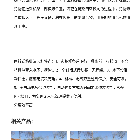
链间的齿耙随同运行，由于每个齿耙都插入栅条中，能有效的将拦截的
污物耙送到机架上部极限位置，齿耙在链条回转换向的过程中，污物靠
自重卸入下一程序设备，粘在齿耙上的少量污物，用特制的清污机构清
理干净。
回转式格栅清污机特点：1、齿耙栅条后下行，栅条前上行捞渣，不会
将栅渣带入水下，捞渣 。2、全封闭式传动链，无缠绕。3、水下设活
动拦栅，底部无沉积死角。4、机械、电气双重过载保护，安全可靠。
5、全自动电气保护控制，自动控制方式为时间加水位差控制，预留
PLC接口，为实现无人化管理提供了便利。
分离效率高
相关产品：