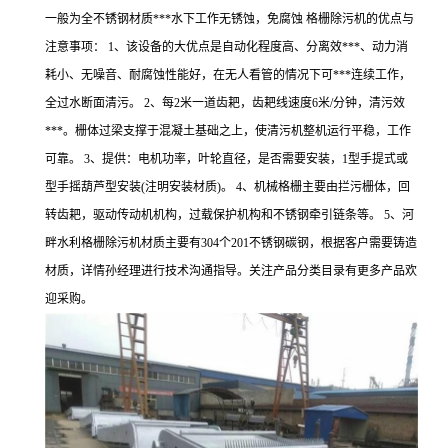
一般为全不锈钢材质***水下工作无锈蚀，免腐蚀 格栅除污机的优点与
注意事项： 1、该设备的大优点是自动化程度高、分离效***、动力消
耗小、无噪音、耐腐蚀性能好，在无人看管的情况下可***连续工作，
全过水断面清污。 2、每2米一道齿耙，齿耙线速度6米/分钟，清污效
***。栅体过梁支撑于混凝土基础之上，使清污机整机运行平稳，工作
可靠。 3、提供：电机功率，叶轮直径，是否需要安装，1型手提式或
型手摇葫芦型安装(注明安装材质)。 4、机械格栅主要由拦污栅体，回
转齿耙，驱动传动机机构，过载保护机构和不锈钢牵引链条等。 5、河
畔水利格栅除污机材质主要有304个201不锈钢碳钢，根据客户需要铸造
材质，详情孙经理进行技术沟通指导。关注产品分类目录有更多产品欢
迎采购。