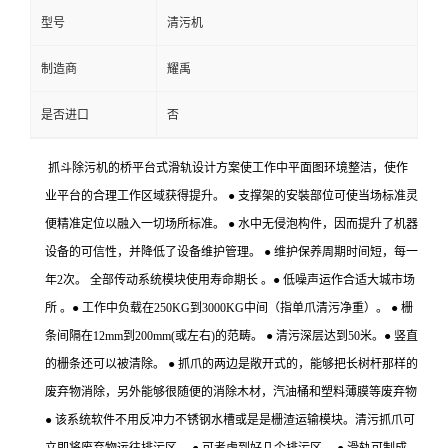
型号
清污机
制造商
耀禹
是否进口
否
抓斗除污机的桥平台式滑轨设计方案使工作中平面图环境整洁，使作
业平台的合理工作区域获得提升。 ● 支撑架的安裝部位可使当场标准灵
便精准定位以融入一切场所标准。 ● 水中无侵泡构件，因而提升了机器
设备的可信性，并降低了设备维护管理。 ● 维护保养周期时间短，每一
年2次。 全部传动系统模块使用寿命期长 。● 低噪声运作合适大城市场
所 。● 工作中负载在250KG到3000KG中间（指单爪清污净重）。 ● 栅
条间隔在12mm到200mm(或左右)的范畴。 ● 清污深层达到50米。● 竖直
的栅条还可以被清除。 ● 抓爪的两边是敞开式的，能够把长树杆那样的
废弃物消除，另外能够很随便的消除木材，汽油桶和塑料薄膜等废弃物
● 该系统软件不用反冲力不锈钢水槽或是是栅渣运输模块。清污抓爪可