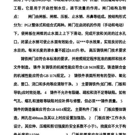
应用于中小型水利水电、市政给排水工程、水产养殖、农田灌溉等水利
工程。它是用于开启控制水位，调节流量的作用。闸门结构及特
点： 闸门由闸板、闸框、压板、止水销、吊鼻等组成。按结构形式
分为：PGZ整体式和组合式两种。闸门在启闭机的作用（手动和电动）
下，使闸板在闸框的止水面上上下下滑动，完成开放和关闭的过水孔
口，闭紧止水销可使止水面有效贴合，以***中水效果，实现良好的止
水目的。每米长度的渗水量不超过0.03升/秒。 高压铸铁闸门技术要求
铸铁闸门应符合本标准的要求，并按照规定程序批准的图样和技术
文件制造。 铸件 灰铸铁的机械性能应符合GB 9439规定。铸造铜合金
的机械性能应符合GB 1176规定。 2 铸铁件表面所附有的型砂、氧化
皮、冒口、浇口和多肉等应清除干净。 3 主要铸铁件(如门框、门板和
导轨)应时效处理。 4 铸件不允许有裂缝、疏松和浇不足等缺陷。如有
气孔、缩孔和渣眼等缺陷时应补焊与修整，但必须***铸件质量。 5
铸件的铸造偏差应符合GB 6414规定。 主要构件 门板 1 门板应整体铸
造，闸孔在400mm及其以上时应设置加强肋。 2 门板应按*工作水头
设计，其拉伸、压缩和剪切强度的安全系数不小于5，挠度应不大于构