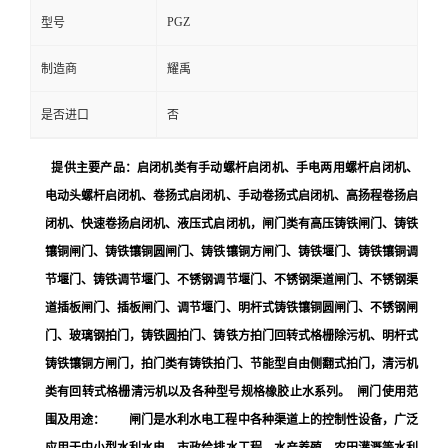
PGZ
型号
制造商
耀禹
是否进口
否
提供主要产品：启闭机类有手动螺杆启闭机、手电两用螺杆启闭机、
电动头螺杆启闭机、卷扬式启闭机、手动卷扬式启闭机、高扬程卷扬启
闭机、快速卷扬启闭机、液压式启闭机，闸门类有高压铸铁闸门、铸铁
镶铜闸门、铸铁镶铜圆闸门、铸铁镶铜方闸门、铸铁堰门、铸铁镶铜调
节堰门、铸铁调节堰门、不锈钢调节堰门、不锈钢渠道闸门、不锈钢渠
道插板闸门、插板闸门、调节堰门、明杆式铸铁镶铜圆闸门、不锈钢闸
门、玻璃钢拍门，铸铁圆拍门、铸铁方拍门回转式格栅除污机、明杆式
铸铁镶铜方闸门，拍门类有铸铁拍门、节能型自由侧翻式拍门，清污机
类有回转式格栅清污机以及各种型号规格橡胶止水系列。 闸门使用范
围及用途： 闸门是水利水电工程中各种渠道上的控制性设备，广泛