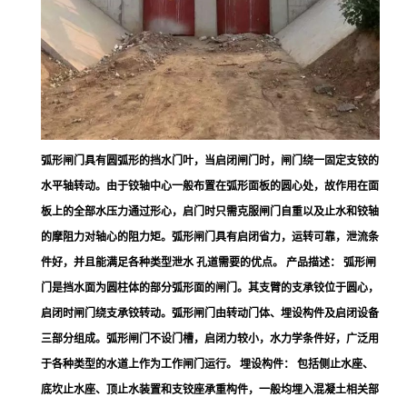
弧形闸门具有圆弧形的挡水门叶，当启闭闸门时，闸门绕一固定支铰的
水平轴转动。由于铰轴中心一般布置在弧形面板的圆心处，故作用在面
板上的全部水压力通过形心，启门时只需克服闸门自重以及止水和铰轴
的摩阻力对轴心的阻力矩。弧形闸门具有启闭省力，运转可靠，泄流条
件好，并且能满足各种类型泄水 孔道需要的优点。 产品描述： 弧形闸
门是挡水面为圆柱体的部分弧形面的闸门。其支臂的支承铰位于圆心，
启闭时闸门绕支承铰转动。弧形闸门由转动门体、埋设构件及启闭设备
三部分组成。弧形闸门不设门槽，启闭力较小，水力学条件好，广泛用
于各种类型的水道上作为工作闸门运行。 埋设构件： 包括侧止水座、
底坎止水座、顶止水装置和支铰座承重构件，一般均埋入混凝土相关部