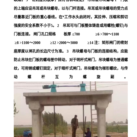
缺陷。 3 密封座的板厚，应符合表4规定。 吊耳或吊块螺母 1 门板
的上端应设吊耳或吊块螺母，以与门杆连接。吊耳或吊块螺母的受力点
尽量靠近门板的重心垂线。在*工作水头启闭时，其拉伸、压缩和剪切
强度的安全系数不小于5。 2 吊耳可与门板整体铸造或用螺栓(螺钉)与
门板连接。 闸门孔口规格 板厚 ≤700 ≥6 >700～1100
≥8 >1100～2000 ≥12 >2000～3000 ≥14 注：矩形闸门的密封
座厚度以闸孔的长边尺寸为准。 3 吊块螺母与门板的连接结构，应能
防止吊块在门板的螺母匣中转动，对于明杆式闸门，吊块螺母为普通螺
纹，可用销或螺钉固定，对于暗杆式闸门，吊块螺母为梯形螺纹，与传
动螺杆互为螺旋副。