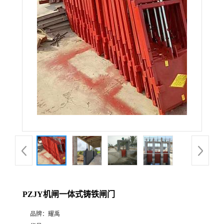
PZJY机闸一体式铸铁闸门
品牌：
耀禹