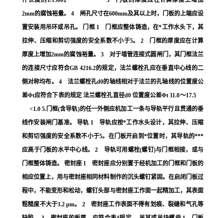
件长度的1/1500。 3 门板的厚度应在计算厚度上增加
2mm的腐蚀裕量。 4 闸孔尺寸在600mm及其以上时，门板的上端应设
置安装用吊环或吊孔。 门框 1 门框应整体铸造，在*工作水头下，其
拉伸、压缩和剪切强度的安全系数不小于5。 2 门框的厚度应在计算
厚度上增加2mm的腐蚀裕量。 3 对于墙管连接式圆闸门，其门框法兰
的连接尺寸应符合GB 4216.2的规定，法兰螺栓孔应在垂直中心线的二
侧对称均布。 4 法兰螺栓孔d0的轴线相对于法兰的孔轴线的位置度公
差Φt应符合下表的规定 法兰螺栓孔直径d0 位置度公差Φt 11.0～17.5
<1.0 5.门框(含导轨)的任一外侧应机加工一条与导轨平行且贯通的垂
线作安装闸门基准。 导轨 1 导轨应按*工作水头设计，其拉伸、压缩
和剪切强度的安全系数不小于5。在门板开启到*位置时，其导轨的***
应高于门板的水平中心线。 2 导轨可用螺栓(螺钉)与门框相接，或与
门框整体铸造。 密封座 1 密封座应分别置于经机加工的门框和门板的
相应位置上，用与密封座相同材料制作的沉头螺钉紧固。在启闭门板过
程中，不能变形和松动，螺钉头部与密封座工作面一起精加工，其表面
粗糙度不大于3.2 μm。 2 密封座工作表面不得有划痕、裂缝和气孔等