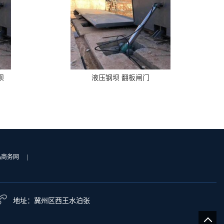
坝
液压钢坝 翻板闸门
品商务网
|
地址：冀州区西王水泊张