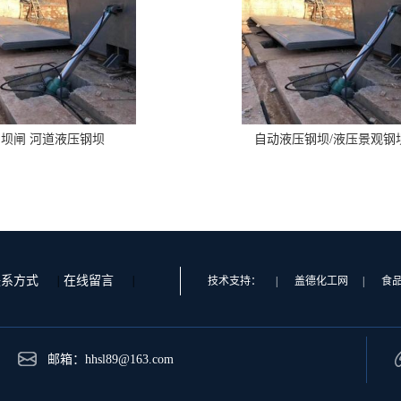
坝闸 河道液压钢坝
自动液压钢坝/液压景观钢
联系方式
|
在线留言
|
技术支持：
|
盖德化工网
|
食
邮箱：
hhsl89@163.com