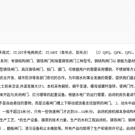
-5T手摇式：3T-20T手电两用式：3T-100T（单吊点、双吊点） （2）QPQ、Q
）闸门系列：有钢结构闸门、铸铁闸门和球墨铸铁闸门三种型号。钢结构闸门以 钢板为
型铸铁闸门、高压铸铁闸门、拍门、潮门。可根据用户的需要采用镶铜、不锈钢等方
设农业开发、城市防洪等各部门密切的合作。为中国水利事业发展的需要，提供我们
来洽谈,共谋发展大计3、本机采有蜗轮、蜗牛变速，螺母或螺杆旋转，使闸门作上
用来开起与关闭闸门、拦污珊等的起重设备。根据水电厂的运行需要，启闭机担负着调
不是自由悬挂的重物，而是沿着闸门槽上下移动或饶着支铰旋转的闸门。 2、动水中
一般不超过4米/分，只有一些快速闸门才达到10—14米/分。 启闭机按机械本身结
的生产工艺、*的生产设备、雄厚的技术力量，生产的水利工程启闭机、铸铁闸门、钢闸门主
）、翻板闸门、清污设备和止水橡胶等。所有产品均取得了生产和使用许可证。启闭机