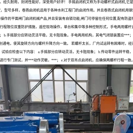
、经久耐用，封闭性能好，深受用户好评！ 手摇启闭机又称为手动螺杆式启闭机,它
定，型号多样，卷扬启闭机适用于各种水利工程门的启闭作用。并且卷扬式启闭机用
操作的平面闸门启闭机械产品,并且安装有自锁功能,闸门可停留在任何位置,配有防盗
行程限位双重防护措施，遥控现场操作，单台和集中等多种控制形式，手电两用螺杆式启
 b.手摇部分应转动灵活平稳，无卡阻现象。手电两用机构，其电气闭锁装置应***； c
分别通电，使其旋转方向与螺杆升降方向一致。 若螺杆太长，厂内试运转有困难时，经
次，试验应检查以下内容： a.手摇部分应转动灵活，无卡阻现象； b.传动零件运转平
行专门测试，并***动作灵敏，***； e.对于双吊点启闭机，应确保两螺杆行程一