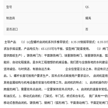
QL
型号
制造商
耀禹
是否进口
否
主导产品: （1）LQ型螺杆启闭机系列手推带锁式：0.3T-3T侧摇带锁式：0.3T
求加手摇设置，产品吨位为：6T-125T可与平板、弧型闸门配套使用。 （3
提供图纸生产）。铸铁闸门为：平面铸铁闸门、球墨铸铁闸门、球墨铸铁井盖、弧
能好、自动化程度高，是水利工程理想的机械设备。我们愿与全国各地的水利建
坚持诚信、与时倶进、有朋自远方来- 企业信誉是立业之本、欢迎有识之士前
启。5、螺杆长度可按用户要求生产，双吊点吊点距按用户要求设计。 启闭机是
其他金属结构与机电设备的安装与检修等工作。启闭机的特点： 1、启闭机操作的
跨度的闸门，需要双吊点启闭，一定要保持双吊点同步。 4、启闭机的速度非常低。
和油压式。 2、移动式启闭机：门架式、半门式、桥式和台车式。 我厂具有***
移动式卷扬启闭机、铸铁闸门、钢闸门（弧形闸门、平面滑动闸门、平面定轮闸门