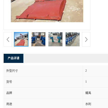
产品详请
2
外型尺寸
1
货号
品牌
耀禹
用途
水利