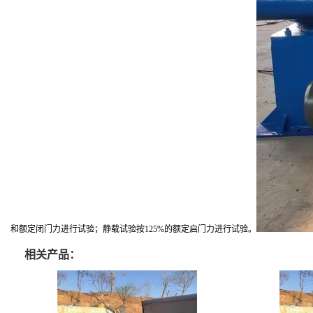
和额定闭门力进行试验；静载试验按125%的额定启门力进行试验。
相关产品：