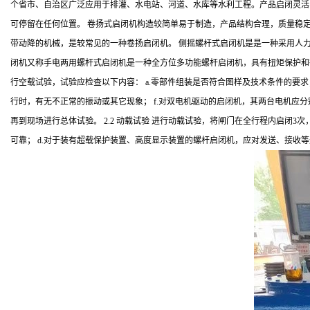
个省市、自治区广泛应用于排灌、水电站、河道、水库等水利工程。产品启闭灵活
可停留在任何位置。 卷扬式启闭机构造较简单易于制造，产品结构合理，质量稳
带动降的机械，是较常见的一种卷扬启闭机。 侧摇螺杆式启闭机是是一种采用人力
闭机又称手电两用螺杆式启闭机是一种全方位多功能螺杆启闭机，具有扭矩保护和
行空载试验，试验应检查以下内容： a.零部件组装是否符合图样及技术条件的要求；
行时，有无不正常的振动或其它现象； f.对双电机驱动的启闭机，其两台电机应
再到现场进行总体试验。 2.2 动载试验 进行动载试验，将闸门在全行程内启闭3
可靠； d.对于装有超载保护装置、高度显示装置的螺杆启闭机，应对发送、接收等进