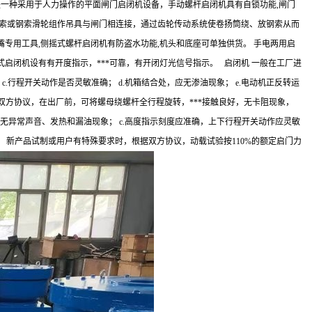
是一种采用于人力操作的平面闸门启闭机设备，手动螺杆启闭机具有自锁功能,闸门
钢索或钢索滑轮组作吊具与闸门相连接，通过齿轮传动系统使卷扬筒绕、放钢索从而
嘴专用工具,侧摇式螺杆启闭机有防盗水功能,机头和底座可单独供货。 手电两用启
闭机设有有开度指示，***可靠，有开闭灯光信号指示。 启闭机 一般在工厂进
.行程开关动作是否灵敏准确； d.机箱结合处，应无渗油现象； e.电动机正反转运
双方协议，在出厂前，可将螺母绕螺杆全行程旋转，***接触良好，无卡阻现象，
稳，无异常声音、发热和漏油现象； c.高度指示刻度应准确，上下行程开关动作应灵敏
致。 新产品试制或用户有特殊要求时，根据双方协议，动载试验按110%的额定启门力