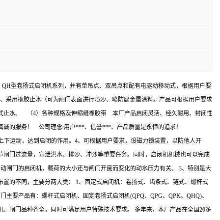
PK、QPG、QH型卷扬式启闭机系列，并有单吊点、双吊点和配有电驱动移动式，根据用户要
基材、采用橡胶止水（可为闸门表面进行喷沙、喷防腐金属涂料。产品可根据用户要求
式止水。 （4）各种规格及伸缩缝橡胶带 本厂产品启闭灵活、经久耐用、封闭性
最真诚的服务！ 公司理念:用户***、信誉***、产品质量是永恒的追求！
下运动，达到启闭的作用。4、可根据用户要求，设磁力锁装置，以防他人开
节闸门过流量，宣泄洪水、排沙、冲沙等重要任务。同时，启闭机机械也可以完成
启动闸门的启闭机，载荷的大小还与闸门开度而变化的动水压力有关。 3、特别是大
构布置的不同，主要分两大类： 1、固定式启闭机：卷扬式、齿条式、链式、螺杆式
要产品有：螺杆式启闭机、固定卷扬式启闭机(QPQ、QPG、QPK、QHQ)、
、闸门品种齐全，同时可满足用户特殊技术要求。 多年来，本厂产品在全国20多