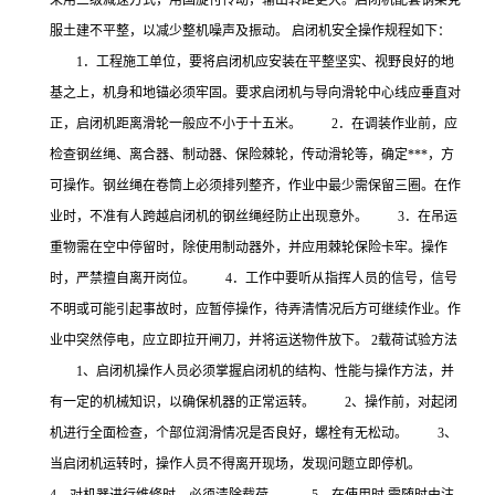
采用三级减速方式，用国旋付传动，输出转距更大。启闭机配套钢架克
服土建不平整，以减少整机噪声及振动。 启闭机安全操作规程如下：
1．工程施工单位，要将启闭机应安装在平整坚实、视野良好的地
基之上，机身和地锚必须牢固。要求启闭机与导向滑轮中心线应垂直对
正，启闭机距离滑轮一般应不小于十五米。 2．在调装作业前，应
检查钢丝绳、离合器、制动器、保险棘轮，传动滑轮等，确定***，方
可操作。钢丝绳在卷筒上必须排列整齐，作业中最少需保留三圈。在作
业时，不准有人跨越启闭机的钢丝绳经防止出现意外。 3．在吊运
重物需在空中停留时，除使用制动器外，并应用棘轮保险卡牢。操作
时，严禁擅自离开岗位。 4．工作中要听从指挥人员的信号，信号
不明或可能引起事故时，应暂停操作，待弄清情况后方可继续作业。作
业中突然停电，应立即拉开闸刀，并将运送物件放下。 2载荷试验方法
1、启闭机操作人员必须掌握启闭机的结构、性能与操作方法，并
有一定的机械知识，以确保机器的正常运转。 2、操作前，对起闭
机进行全面检查，个部位润滑情况是否良好，螺栓有无松动。 3、
当启闭机运转时，操作人员不得离开现场，发现问题立即停机。