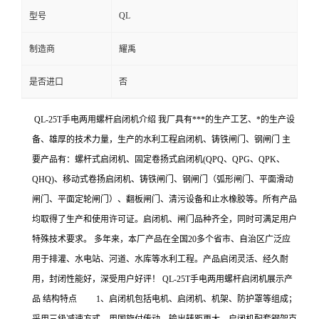
QL
型号
制造商
耀禹
是否进口
否
QL-25T手电两用螺杆启闭机介绍 我厂具有***的生产工艺、*的生产设
备、雄厚的技术力量，生产的水利工程启闭机、铸铁闸门、钢闸门 主
要产品有：螺杆式启闭机、固定卷扬式启闭机(QPQ、QPG、QPK、
QHQ)、移动式卷扬启闭机、铸铁闸门、钢闸门（弧形闸门、平面滑动
闸门、平面定轮闸门）、翻板闸门、清污设备和止水橡胶等。所有产品
均取得了生产和使用许可证。启闭机、闸门品种齐全，同时可满足用户
特殊技术要求。 多年来，本厂产品在全国20多个省市、自治区广泛应
用于排灌、水电站、河道、水库等水利工程。产品启闭灵活、经久耐
用，封闭性能好，深受用户好评！ QL-25T手电两用螺杆启闭机展示产
品 结构特点 1、启闭机包括电机、启闭机、机架、防护罩等组成；