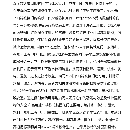
湿度较大或周围有化学气体污染时，应在4小时内进行下道工序施工，
在干燥洁净的环境条件下，应在24小时内进行下道工序施工。5.2*2米
平面铸铁闸门的喷砂工作应戴防护用具，以保***体不受飞溅磨料的伤
害；在经喷砂处理后进行防腐施工时，必须穿干净的工作服。 2*2米平
面铸铁闸门维修保养作用：经常进行必要的维护作业可以减少磨损，消
除隐患和故障，保持设备始终处于良好的技术状况，以延长使用寿命，
减少运行费用，确保***地运行。佳木斯2*2米平面铸铁闸门厂家指出，
在水利工程中阀门应用领域,2*2米平面铸铁闸门是水工建筑物的重要组
成部分之一，它可以根据需要来封闭建筑物的孔口，也可全部或局部开
启孔口，用于调节上下游水位和流量，从而获得防洪、灌溉、供水、发
电、通航、过木过筏等效益，阀门2*2米平面铸铁闸门还可用于排除漂
浮物、泥沙、冰块等，或者为相关建筑物和设备的检修提供了必要条
件。2*2米平面铸铁闸门通常设置在取水输水建筑物的进、出水口等咽
喉要道，通过闸门灵活可靠地启闭来发挥它们的功能与效益及维护建筑
物的安全 产品用途：铸铁镶铜圆闸门主要用于给排水、防汛、灌溉、
水利、水电工程中，用来截止、疏通水流或起调节水位的作用。本系列
闸门可分为ZMF方形、ZMY圆形、和ZML法兰圆闸门三类，根据建设
部通用标准和美国AWWA标准设计生产。它采用独特的外弧形设计，