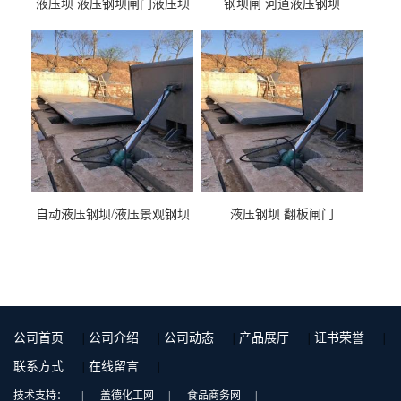
液压坝 液压钢坝闸门液压坝
钢坝闸 河道液压钢坝
液压钢坝闸门厂家
自动液压钢坝/液压景观钢坝
液压钢坝 翻板闸门
公司首页
|
公司介绍
|
公司动态
|
产品展厅
|
证书荣誉
|
联系方式
|
在线留言
|
技术支持：
|
盖德化工网
|
食品商务网
|