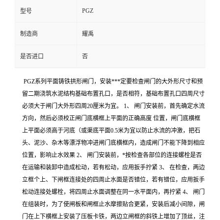
PGZ
型号
制造商
耀禹
是否进口
否
PGZ系列平面铸铁拱形闸门，安装***定要检查闸门的大外形尺寸和预
留二期浇筑水泥结构基础布置孔口，是否相符，基础布置孔口四周尺寸
必须大于闸门大外形四周20厘米为宜。 1、 闸门安装前，首先确定水流
方向，然后必须校正闸门底横框上平面的正确高度 位置，闸门底横框
上平面必须高于河底（或渠底平面0.5米为宜以防止水流的冲激，把石
头、泥沙、杂木等漂浮物冲进闸门底横框内，造成闸门不能下降到相应
位置，影响止水效果 2、 闸门安装前，*按检查各部位的连接螺栓是否
在运输和装卸中造成松动，若有松动，应用扳手拧紧 3、 在检查，两边
立框个上、下闸框连接处的四周止水面是否错位，若有错位，应用扳手
松动连接处螺栓，将四周止水面调整在同一水平面内，再拧紧 4、 闸门
在组装时，为了使闸板和闸框止水摩擦贴合更紧，安装后减小间隙，闸
门在上下横框上安装了压板卡铁，两边立闸框的斜铁上增加了顶丝，注