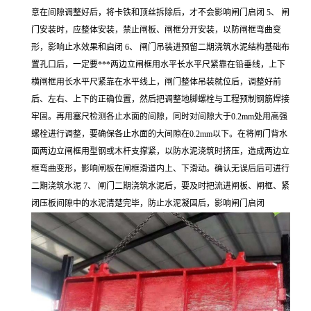
意在间隙调整好后，将卡铁和顶丝拆除后，才不会影响闸门启闭 5、 闸
门安装时，应整体安装，禁止闸板、闸框分开安装，以防闸框弯曲变
形，影响止水效果和启闭 6、 闸门吊装进预留二期浇筑水泥结构基础布
置孔口后，一定要***两边立闸框用水平长水平尺紧靠在铅垂线，上下
横闸框用长水平尺紧靠在水平线上，闸门整体吊装就位后，调整好前
后、左右、上下的正确位置，然后把调整地脚螺栓与工程预制钢筋焊接
牢固。再用塞尺检测各止水面的间隙，同时对间隙大于0.2mm处用高强
螺栓进行调整，要确保各止水面的大间隙在0.2mm以下。在将闸门背水
面两边立闸框用型钢或木杆支撑紧，以防水泥浇筑时挤压，造成两边立
框弯曲变形，影响闸板在闸框滑道内上、下滑动。确认无误后后可进行
二期浇筑水泥 7、 闸门二期浇筑水泥后，要及时把流进闸板、闸框、紧
闭压板间隙中的水泥清楚完毕，防止水泥凝固后，影响闸门启闭