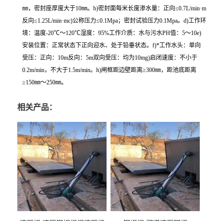
㎜，密封座厚度大于10㎜。b)密封面每米长度渗水量：正向≤0.7L/min·m
反向≤1.25L/min·mc)公称压力≤0.1Mpa；密封试验压力0.1Mpa。d)工作环
境：温度-20℃～120℃湿度：95%工作介质：水与污水PH值：5～10e)
安装位置：正常状态下正向迎水、处于铅垂状态。f)*工作水头：单向
受压：正向：10m反向：5m双向受压：均为10mg)启闭速度：不小于
0.2m/min，不大于1.5m/min。h)闸框距边壁距离≥300㎜，距池底距离
≥150㎜～250㎜。
相关产品：