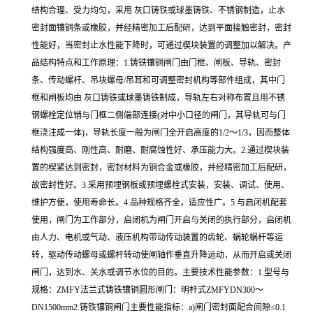
结构合理、受力均匀，采用 灰口铸铁或球墨铸铁、不锈钢制造，止水
密封面镶铜条或橡胶，并经精密加工后配研，达到平面接触密封，密封
性能好，当密封止水性能下降时，可通过楔块装置的调整加以解决。产
品结构特点和工作原理：1.铸铁镶铜闸门由门框、闸板、导轨、密封
条、传动螺杆、吊块螺母/吊耳和可调整密封机构等部件组成，其中门
框和闸板均由 灰口铸铁或球墨铸铁制成，导轨左右对称布置且用不锈
钢螺栓定位销与门框二侧端部连接(对中小口径的闸门，其导轨可与门
框浇注成一体)，导轨长度一般为闸门全开启高度的1/2～1/3，因而整体
结构强度高、刚性高、耐磨、耐腐蚀性好、承压能力大。2.通过楔块装
置的楔紧达到密封，密封材料为铜合金或橡胶，并经精密加工后配研，
故密封性好。3.采用预埋钢板或预埋螺栓式安装，安装、调试、使用、
维护方便，使用寿命长。4.品种规格齐全，适应性广。5.与启闭机配套
使用，闸门为工作部分，启闭机为闸门开启与关闭的执行部分，启闭机
由人力、电机或气动、液压机构带动传动装置的齿轮、蜗轮蜗杆等运
转，驱动传动螺母或螺杆转动使闸轴作垂直升降运动，从而开启或关闭
闸门，达到水、关水或调节水位的目的。主要技术性能参数：1.型号与
规格：ZMFY法兰式铸铁镶铜圆形闸门：明杆式ZMFYDN300～
DN1500mm2.铸铁镶铜闸门主要性能指标：a)闸门密封面配合间隙≤0.1