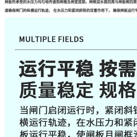
闸板所承受的水压力均匀地传递到闸墩及闸室底部。闸框迎水面四周与闸板框四周背
道确保闸门的纵横运行轨迹， 在水压力和紧闭斜铁的双重作用下， 确保闸板运行平