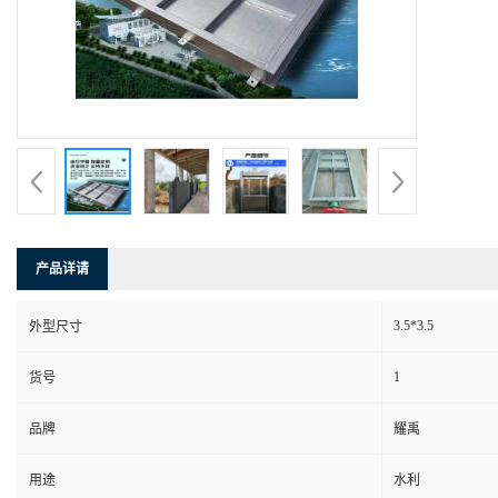
产品详请
3.5*3.5
外型尺寸
1
货号
品牌
耀禹
用途
水利