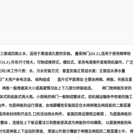
三面或四面止水，适用于渠道或孔壁的安装。 叠梁闸门(DLZ);适用于使用频率较
SLZ):外形尺寸较大，可制成推转式，横拉式，采用电液推杆或卷扬机操作，广泛
米 反向3米工作介质：水、污水安装方式：垂直安装正常迎水面：正面迎水渗水量
，欢迎广大用户来电洽谈。 结构组成 直升式平面滑动 主要由闸框、闸板、吊座及紧
便，闸板一般根据其大小或高度情况由上下几部分拼装组成。 闸门按闸板形状的
整体式和组装式两大类。小规格的闸门一般制成整体式，但机械运输条件较差的施工
构件，也是闸板的运行滑道，由地脚螺栓安装固定在水闸闸墩及闸底板的二期混凝
来封闭和开启孔 口的活动挡水构件， 板面四周设铸铁边框梁 ， 为提高闸板的
装成整体 ，连接处上下板设置法兰和筋板使其成为闸板的中间横梁， 以提高闸板的纵
时也是闸板上下运动的滑道， 滑道以外部分镶嵌于闸墩及闸底的二期混凝土中， 将