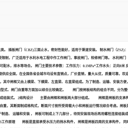
 插板闸门（CBZ)三面止水，密封性能好，适用于渠道安装。 制水闸门（ZSZ)：
不受限制，广泛适用于水利水电工程中作工作闸门，事故闸门，检修闸门等。 水利闸门（
可配水，排水等场合。 闸门主要技术参数：工作压力：0.1MPa*工作水头：正向8
等水工产品长期供应全国，在全国各省会城市均设有直销点，厂价直销，量大从优，质量可靠
成，其中闸框又由上横梁、下横梁、左直梁、右直梁组成。为了制造、运输、安装方
启闭型式、闸门自重等方面加以综合比较确定。 闸门按闸板结构的组合不同，分为
制成组装式。 2结构设计 主要由闸框和闸板两大部分组成。 闸框是闸板的支承
重，其断面制成格构式，断面尺寸按所受荷载大小和闸板运行情况综合考虑。闸板是用
为便于制造、 运输和安装 ， 闸板可制成上下几部分 ，待到安装现场后再用螺栓连接组
。 3工作原理 闸板是直接承受水压力的挡水构件， 闸框是闸板四周的支承构件， 同