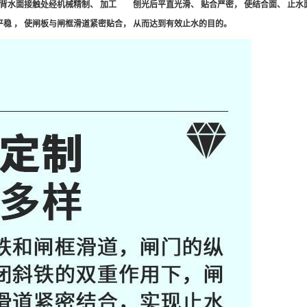
水面接触处经机械精制、 加工 刨光后平直光滑、 贴合严密， 使结合面、 止水
稳 ， 使闸板与闸框滑道紧密贴合， 从而达到有效止水的目的。