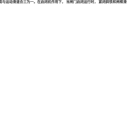
面与运动滑道合三为一。在启闭机作用下， 当闸门启闭运行时， 紧闭斜铁和闸框滑