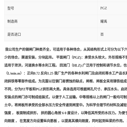
PGZ
型号
制造商
耀禹
是否进口
否
我公司生产的钢闸门种类齐全，可适用于各种场合，从其结构形式上可分为以下六类。
少的场合，渠道安装，分块起吊。 平面闸门（PGZ)：承受水头较大，外形规格
适用于泄洪，河道换水等水利工程。 回流门（HLZ):广泛用于控制和调节水位，也
（L/min.m）：正向0.72 反向1.25 我厂生产的各种水利闸门及启闭机
闭斜铁等零部件组成。为克服以往钢门易锈蚀的缺点，闸框、闸板全采用铸铁组
不同，分为PZ平板和PGZ拱形两大类。具体选用可根据闸孔尺寸、承压水头、
安装点的闸门亦可制成组装式，以便于人工运输。中等规格以上的闸门一般均可
土中，将闸板所承受的全部水压力安全传递到闸室中。为科学合理节约材料及减轻自
强度 ， 板面制成拱形， 拱的圆心角按 6 0 度设计，以降低其所受的水压力。
向刚度 ， 在宽度方向设置纵向筋板 ，以提高其横向刚度，同时起到纵梁的作用