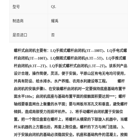
QL
型号
制造商
耀禹
是否进口
否
螺杆式启闭机主要有：LQ手摇式螺杆启闭机(3T—100T)、LQ手电式螺
杆启闭机(3T—100T)、LQ侧摇式螺杆启闭机(0.3T—5T)、LQ手推式螺
杆启闭机(0.3T—2T)、LQ手扳式螺杆式启闭机(1.3T—2T)。该系列产品
设计合理，操作简便，灵活，便于安装，平原山区有电无电均可使用，
并具有防设、给水排水、水产养殖、农用水利建设等工程。 螺杆
启闭机的安装步骤1、在安装螺杆启闭机时一定要保持底座基础布置平
面水平180o；启闭机底座与基础布置平面的接触面积要达到***；螺杆
轴线要垂直闸台上衡量的水平面；要与闸板吊耳孔文和垂直，避免螺杆
倾斜，造成局部受力而损坏机件。 2、将手动螺杆启闭机置于安装位
置。把一个限位盘套在螺杆上，将螺杆从横梁的下部旋入机器中，当螺
杆从机器的上方露出后，再套上限位盘。螺杆的下方与闸门连接。 3、
对于安装启闭机的基础必须稳固安全。机座和基础构件的混凝土，按图