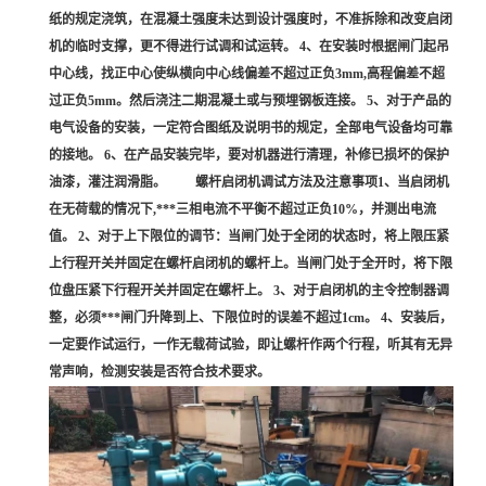
纸的规定浇筑，在混凝土强度未达到设计强度时，不准拆除和改变启闭
机的临时支撑，更不得进行试调和试运转。 4、在安装时根据闸门起吊
中心线，找正中心使纵横向中心线偏差不超过正负3mm,高程偏差不超
过正负5mm。然后浇注二期混凝土或与预埋钢板连接。 5、对于产品的
电气设备的安装，一定符合图纸及说明书的规定，全部电气设备均可靠
的接地。 6、在产品安装完毕，要对机器进行清理，补修已损坏的保护
油漆，灌注润滑脂。 螺杆启闭机调试方法及注意事项1、当启闭机
在无荷载的情况下,***三相电流不平衡不超过正负10%，并测出电流
值。 2、对于上下限位的调节：当闸门处于全闭的状态时，将上限压紧
上行程开关并固定在螺杆启闭机的螺杆上。当闸门处于全开时，将下限
位盘压紧下行程开关并固定在螺杆上。 3、对于启闭机的主令控制器调
整，必须***闸门升降到上、下限位时的误差不超过1cm。 4、安装后，
一定要作试运行，一作无载荷试验，即让螺杆作两个行程，听其有无异
常声响，检测安装是否符合技术要求。