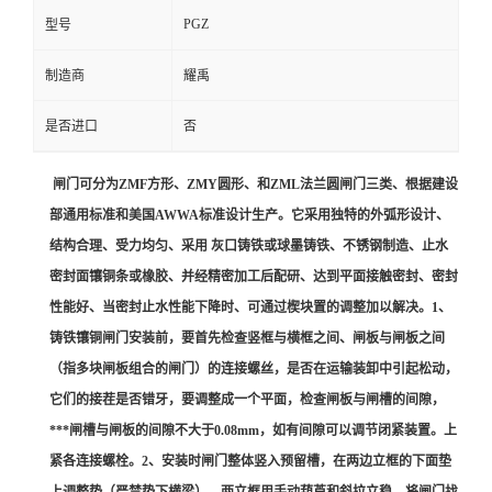
PGZ
型号
制造商
耀禹
是否进口
否
闸门可分为ZMF方形、ZMY圆形、和ZML法兰圆闸门三类、根据建设
部通用标准和美国AWWA标准设计生产。它采用独特的外弧形设计、
结构合理、受力均匀、采用 灰口铸铁或球墨铸铁、不锈钢制造、止水
密封面镶铜条或橡胶、并经精密加工后配研、达到平面接触密封、密封
性能好、当密封止水性能下降时、可通过楔块置的调整加以解决。1、
铸铁镶铜闸门安装前，要首先检查竖框与横框之间、闸板与闸板之间
（指多块闸板组合的闸门）的连接螺丝，是否在运输装卸中引起松动，
它们的接茬是否错牙，要调整成一个平面，检查闸板与闸槽的间隙，
***闸槽与闸板的间隙不大于0.08mm，如有间隙可以调节闭紧装置。上
紧各连接螺栓。2、安装时闸门整体竖入预留槽，在两边立框的下面垫