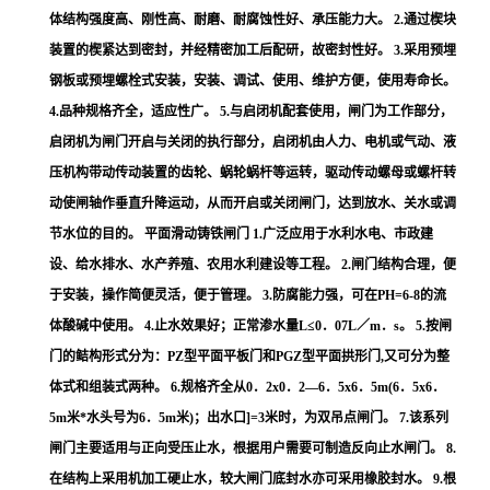
体结构强度高、刚性高、耐磨、耐腐蚀性好、承压能力大。 2.通过楔块
装置的楔紧达到密封，并经精密加工后配研，故密封性好。 3.采用预埋
钢板或预埋螺栓式安装，安装、调试、使用、维护方便，使用寿命长。
4.品种规格齐全，适应性广。 5.与启闭机配套使用，闸门为工作部分，
启闭机为闸门开启与关闭的执行部分，启闭机由人力、电机或气动、液
压机构带动传动装置的齿轮、蜗轮蜗杆等运转，驱动传动螺母或螺杆转
动使闸轴作垂直升降运动，从而开启或关闭闸门，达到放水、关水或调
节水位的目的。 平面滑动铸铁闸门 1.广泛应用于水利水电、市政建
设、给水排水、水产养殖、农用水利建设等工程。 2.闸门结构合理，便
于安装，操作简便灵活，便于管理。 3.防腐能力强，可在PH=6-8的流
体酸碱中使用。 4.止水效果好；正常渗水量L≤0．07L／m．s。 5.按闸
门的鲒构形式分为：PZ型平面平板门和PGZ型平面拱形门,又可分为整
体式和组装式两种。 6.规格齐全从0．2x0．2—6．5x6．5m(6．5x6．
5m米*水头号为6．5m米)；出水口]=3米时，为双吊点闸门。 7.该系列
闸门主要适用与正向受压止水，根据用户需要可制造反向止水闸门。 8.
在结构上采用机加工硬止水，较大闸门底封水亦可采用橡胶封水。 9.根