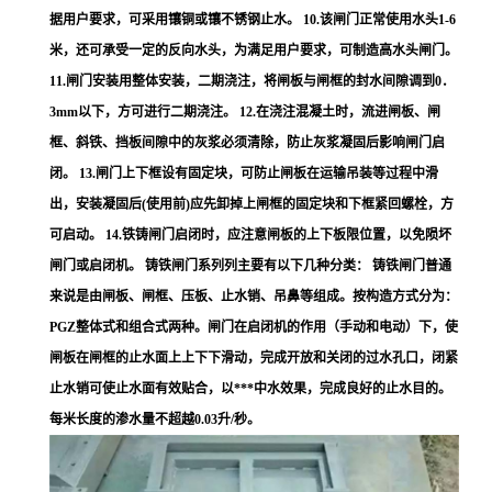
据用户要求，可采用镶铜或镶不锈钢止水。 10.该闸门正常使用水头1-6
米，还可承受一定的反向水头，为满足用户要求，可制造高水头闸门。
11.闸门安装用整体安装，二期浇注，将闸板与闸框的封水间隙调到0．
3mm以下，方可进行二期浇注。 12.在浇注混凝土时，流进闸板、闸
框、斜铁、挡板间隙中的灰浆必须清除，防止灰浆凝固后影响闸门启
闭。 13.闸门上下框设有固定块，可防止闸板在运输吊装等过程中滑
出，安装凝固后(使用前)应先卸掉上闸框的固定块和下框紧回螺栓，方
可启动。 14.铁铸闸门启闭时，应注意闸板的上下板限位置，以免陨坏
闸门或启闭机。 铸铁闸门系列列主要有以下几种分类： 铸铁闸门普通
来说是由闸板、闸框、压板、止水销、吊鼻等组成。按构造方式分为：
PGZ整体式和组合式两种。闸门在启闭机的作用（手动和电动）下，使
闸板在闸框的止水面上上下下滑动，完成开放和关闭的过水孔口，闭紧
止水销可使止水面有效贴合，以***中水效果，完成良好的止水目的。
每米长度的渗水量不超越0.03升/秒。