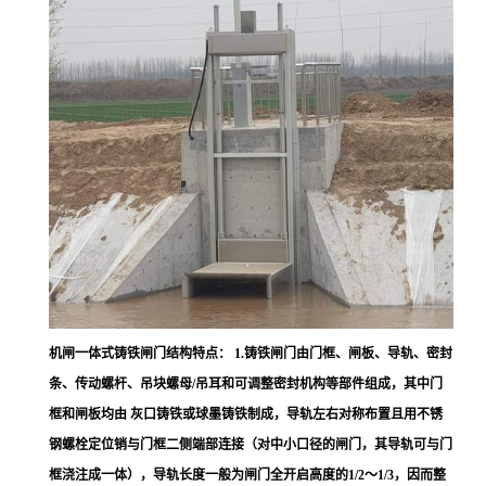
机闸一体式铸铁闸门结构特点： 1.铸铁闸门由门框、闸板、导轨、密封
条、传动螺杆、吊块螺母/吊耳和可调整密封机构等部件组成，其中门
框和闸板均由 灰口铸铁或球墨铸铁制成，导轨左右对称布置且用不锈
钢螺栓定位销与门框二侧端部连接（对中小口径的闸门，其导轨可与门
框浇注成一体），导轨长度一般为闸门全开启高度的1/2～1/3，因而整