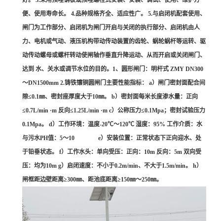
好。 3.采用预埋钢板或预埋螺栓式安装、安装、调试、使用、维护方
便、使用寿命长。 4.品种规格齐全、适应性广。 5.与启闭机配套使用、
闸门为工作部分、启闭机为闸门开启与关闭的执行部分、启闭机由人
力、电机或气动、液压机构带动传动装置的齿轮、蜗轮蜗杆等运转、驱
动传动螺母或螺杆转动使闸轴作垂直升降运动、从而开启或关闭闸门、
达到 水、关水或调节水位的目的。1、圆形闸门：明杆式 ZMY DN300
～DN1500mm 2.铸铁镶铜圆闸门主要性能指标： a）闸门密封面配合间
隙≤0.1㎜、密封座厚度大于10㎜。 b）密封面每米长度渗水量：正向
≤0.7L/min ·m 反向≤1.25L/min ·m c）公称压力≤0.1Mpa；密封试验压力
0.1Mpa。 d）工作环境：温度-20℃～120℃ 湿度：95% 工作介质：水
与污水PH值：5～10 e）安装位置：正常状态下正向迎水、处
于铅垂状态。 f）工作水头：单向受压：正向：10m 反向：5m 双向受
压：均为10m g）启闭速度：不小于0.2m/min、不大于1.5m/min。 h）
闸框距边壁距离≥300㎜、距池底距离≥150㎜～250㎜。