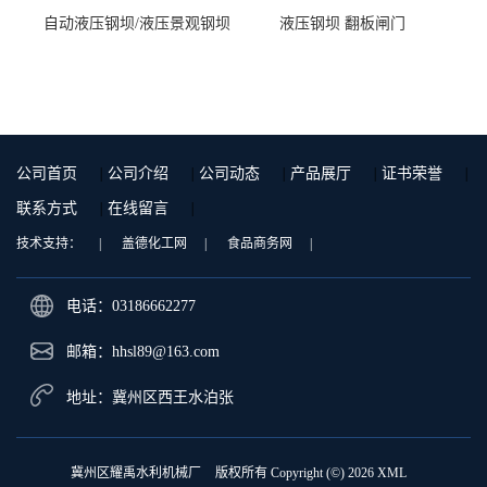
自动液压钢坝/液压景观钢坝
液压钢坝 翻板闸门
公司首页
|
公司介绍
|
公司动态
|
产品展厅
|
证书荣誉
|
联系方式
|
在线留言
|
技术支持：
|
盖德化工网
|
食品商务网
|
电话：03186662277
邮箱：
hhsl89@163.com
地址：冀州区西王水泊张
冀州区耀禹水利机械厂
版权所有 Copyright (©) 2026
XML