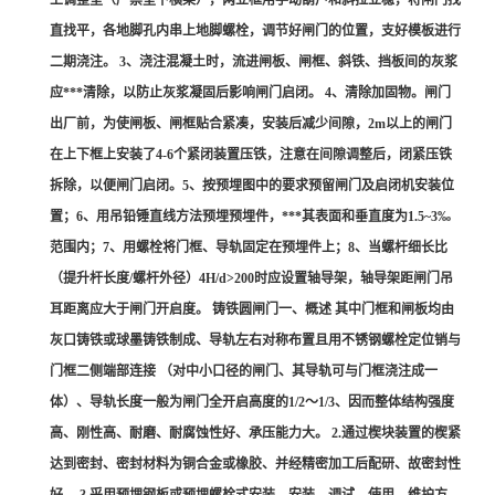
上调整垫（严禁垫下横梁），两立框用手动葫芦和斜拉立稳，将闸门找
直找平，各地脚孔内串上地脚螺栓，调节好闸门的位置，支好模板进行
二期浇注。 3、浇注混凝土时，流进闸板、闸框、斜铁、挡板间的灰浆
应***清除，以防止灰浆凝固后影响闸门启闭。 4、清除加固物。闸门
出厂前，为使闸板、闸框贴合紧凑，安装后减少间隙，2m以上的闸门
在上下框上安装了4-6个紧闭装置压铁，注意在间隙调整后，闭紧压铁
拆除，以便闸门启闭。5、按预埋图中的要求预留闸门及启闭机安装位
置；6、用吊铅锤直线方法预埋预埋件，***其表面和垂直度为1.5~3‰
范围内；7、用螺栓将门框、导轨固定在预埋件上；8、当螺杆细长比
（提升杆长度/螺杆外径）4H/d>200时应设置轴导架，轴导架距闸门吊
耳距离应大于闸门开启度。 铸铁圆闸门一、概述 其中门框和闸板均由
灰口铸铁或球墨铸铁制成、导轨左右对称布置且用不锈钢螺栓定位销与
门框二侧端部连接 （对中小口径的闸门、其导轨可与门框浇注成一
体）、导轨长度一般为闸门全开启高度的1/2～1/3、因而整体结构强度
高、刚性高、耐磨、耐腐蚀性好、承压能力大。 2.通过楔块装置的楔紧
达到密封、密封材料为铜合金或橡胶、并经精密加工后配研、故密封性