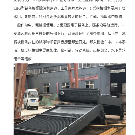
安装方便。5.检修保养时，格栅可绕水上支点旋转出水面，维护方便。
LHG型链条格栅除污机用途、工作原理及构造：1.反捞格栅主要用于取
水口，泵站前，特别是泥沙沉积量较大的场合，拦截、捞取水中杂物，
一般作为中、粗格栅使用。2.齿耙固定于链条上，链条沿导轨运行，丰
泰清污机齿耙从栅条的后部下行，从底部运行至栅条前部，从下向上地
将被栅条拦住的漂浮物顺着挡板捞至卸渣口处，卸入栅渣车中。3. 丰泰
清污机反捞格栅主要由架体、牵引链、传动系统、齿耙组合、水下导轮
组合等组成