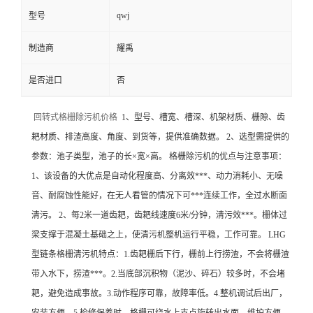
qwj
型号
制造商
耀禹
是否进口
否
回转式格栅除污机价格
1、型号、槽宽、槽深、机架材质、栅隙、齿
耙材质、排渣高度、角度、到货等，提供准确数据。 2、选型需提供的
参数：池子类型，池子的长×宽×高。 格栅除污机的优点与注意事项：
1、该设备的大优点是自动化程度高、分离效***、动力消耗小、无噪
音、耐腐蚀性能好，在无人看管的情况下可***连续工作，全过水断面
清污。 2、每2米一道齿耙，齿耙线速度6米/分钟，清污效***。栅体过
梁支撑于混凝土基础之上，使清污机整机运行平稳，工作可靠。 LHG
型链条格栅清污机特点：1.齿耙栅后下行，栅前上行捞渣，不会将栅渣
带入水下，捞渣***。2.当底部沉积物（泥沙、碎石）较多时，不会堵
耙，避免造成事故。3.动作程序可靠，故障率低。4.整机调试后出厂，