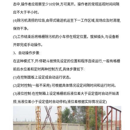
态中,操作者应观察至少10分钟,方可离开。操作者的常规巡视时间间隔
应不大于半小时。
(4)除污机清捞的垃圾,由带式输送机运至下一工作区域,现场应及时清理,
保持干净。
(5)工作结束后将格栅除污机的小车停在规定位置。拔掉插头,与设备断
开即完成手动操作。
3、自动操作步骤:
在这种模式下,开/停耙斗按预先设定的位置和程序连续运行,一般有格栅
前后水位差和定时两种控制方式,具体步骤如下:
(1)在控制面板上设定成自动运行状态。
(2)定时控制(一般不采用):可根据具体情况设定间隔时间和运行时间。
(3)液位控制:在控制箱上设定格栅前后液位差大于设定值时自动开始清
捞,当液位差小于设定值时自动停机(液位差根据实际情况设定)