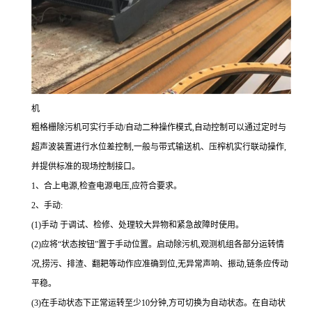
机
粗格栅除污机可实行手动/自动二种操作模式,自动控制可以通过定时与
超声波装置进行水位差控制,一般与带式输送机、压榨机实行联动操作,
并提供标准的现场控制接口。
1、合上电源,检查电源电压,应符合要求。
2、手动:
(1)手动 于调试、检修、处理较大异物和紧急故障时使用。
(2)应将“状态按钮”置于手动位置。启动除污机,观测机组各部分运转情
况,捞污、排渣、翻耙等动作应准确到位,无异常声响、振动,链条应传动
平稳。
(3)在手动状态下正常运转至少10分钟,方可切换为自动状态。在自动状