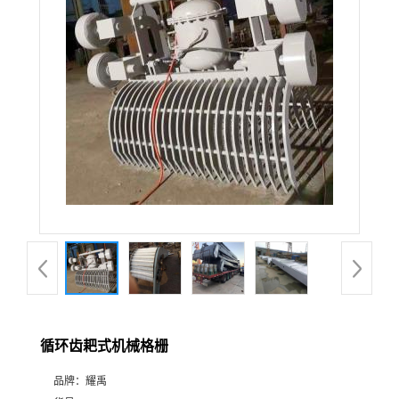
循环齿耙式机械格栅
品牌：
耀禹