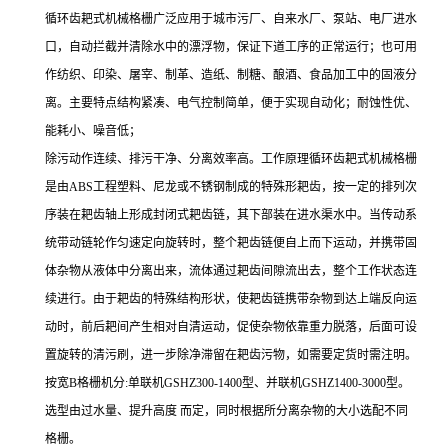
循环齿耙式机械格栅广泛应用于城市污厂、自来水厂、泵站、电厂进水
口，自动拦截并清除水中的漂浮物，保证下道工序的正常运行；也可用
作纺织、印染、屠宰、制革、造纸、制糖、酿酒、食品加工中的固液分
离。主要特点结构紧凑、电气控制简单，便于实现自动化；耐蚀性优、
能耗小、噪音低；
除污动作连续、排污干净、分离效率高。工作原理循环齿耙式机械格栅
是由ABS工程塑料、尼龙或不锈钢制成的特殊形耙齿，按一定的排列次
序装在耙齿轴上形成封闭式耙齿链，其下部装在进水渠水中。当传动系
统带动链轮作匀速定向旋转时，整个耙齿链便自上而下运动，并携带固
体杂物从液体中分离出来，流体通过耙齿间隙流出去，整个工作状态连
续进行。由于耙齿的特殊结构形状，使耙齿链携带杂物到达上端反向运
动时，前后耙间产生相对自清运动，促使杂物依靠重力脱落，后面可设
置旋转的清污刷，进一步除净滞留在耙齿污物，如需要定货时需注明。
按宽B格栅机分:单联机GSHZ300-1400型、并联机GSHZ1400-3000型。
选型由过水量、提升高度 而定，同时根据所分离杂物的大小选配不同
格栅。