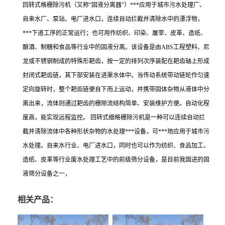
回转式格栅除污机（又称“固液分离器”）***应用于城市污水处理厂、
自来水厂、泵站、电厂进水口，连续自动拦截并清除水中的漂浮物，
***下道工序的正常运行；也可用作纺织、印染、屠宰、皮革、造纸、
酿酒、制糖和食品等行业中的固液分离。该设备是由ABS工程塑料、尼
龙或不锈钢制成的特殊形耙齿，按一定的排列次序装配在耙齿轴上形成
封闭式耙齿链，其下部安装在进渠水体中。当传动系统带动链轮作匀速
定向旋转时，整个耙齿链便自下而上运动，并携带固体杂物从液体中分
离出来，流体则通过耙齿的栅隙流结构简单、安装维护方便。自动化程
度高，能实现远程监控。 回转式细格栅除污机是一种可以连续自动拦
截并清除流体中各种形状杂物的水处理***设备，可***地应用于城市污
水处理。自来水行业、电厂进水口，同时也可以作为纺织、食品加工、
造纸、皮革等行业废水处理工艺中的前级筛分设备，是目前我国进的固
液筛分设备之一，
相关产品：