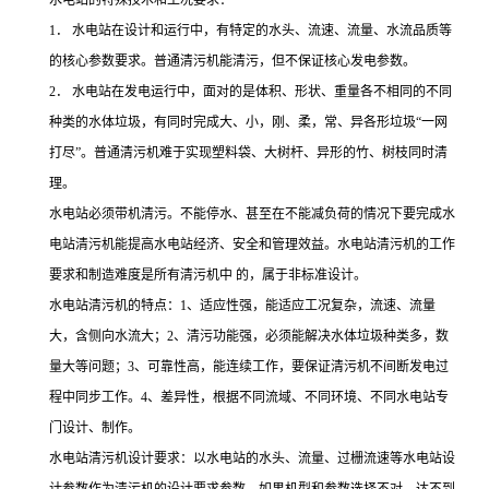
水电站的特殊技术和工况要求：
1． 水电站在设计和运行中，有特定的水头、流速、流量、水流品质等
的核心参数要求。普通清污机能清污，但不保证核心发电参数。
2． 水电站在发电运行中，面对的是体积、形状、重量各不相同的不同
种类的水体垃圾，有同时完成大、小，刚、柔，常、异各形垃圾“一网
打尽”。普通清污机难于实现塑料袋、大树杆、异形的竹、树枝同时清
理。
水电站必须带机清污。不能停水、甚至在不能减负荷的情况下要完成水
电站清污机能提高水电站经济、安全和管理效益。水电站清污机的工作
要求和制造难度是所有清污机中 的，属于非标准设计。
水电站清污机的特点：1、适应性强，能适应工况复杂，流速、流量
大，含侧向水流大；2、清污功能强，必须能解决水体垃圾种类多，数
量大等问题；3、可靠性高，能连续工作，要保证清污机不间断发电过
程中同步工作。4、差异性，根据不同流域、不同环境、不同水电站专
门设计、制作。
水电站清污机设计要求：以水电站的水头、流量、过栅流速等水电站设