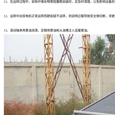
11、在运转过程中，如有纤维杂物等阻塞耙齿链时，应及时清理，以免影响设备
12、运转中出现电机正常运转而耙齿链不运转，则说明过载导致安全销切断，须
13、滚动轴承用黄油润滑，定期用黄油枪从油嘴注入适量黄油。