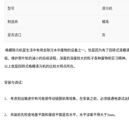
型号
清污机
制造商
耀禹
是否进口
否
格栅除污机是生活中有用去除污水中废物的设备之一。恰是因为有了回转式清栅清
垢，维护泵叶轮的减小的后续进程，深度的深度较大的粒子各种废物和实习精神。
以上就是回转式格栅清污机的比较大特点所在。
安装与调试：
1、 考虑到运输途中有可能使传动链脱轨等现象，在安装之前，必须接通电源试运
2、 吊装前先检查地基平面和渠底平面是否水平，水平误差不得大于5mm。