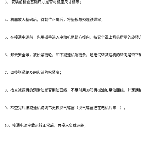
3、 安装前检查基础尺寸是否与机座尺寸相等；
4、机器放入基础后，待就位正确后，将垫板与预埋铁焊牢；
5、在接通电源前，先用扳手进入电动机尾部方榫内，按安全罩上箭头所示的旋转
6、卸去安全罩，放松紧链轮，卸下减速机端链条，通电试转减速机的转向是否正
7、调整张紧轮及耙齿链的松紧度；
8、检查减速机的润滑油是否到油面线，不足时用30号机械油加至油面线，并定期
9、检查完后按减速机说明书更换换气螺塞（换气螺塞挂在电机后罩上）。
10、接通电源空载运转正常后，再投入负载运转；