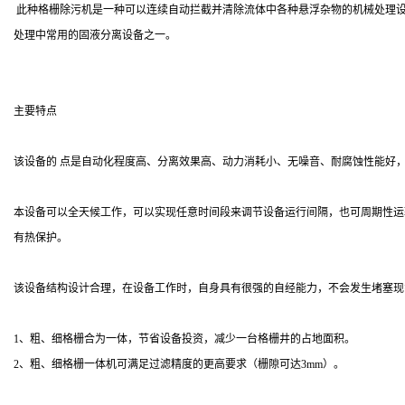
此种格栅除污机是一种可以连续自动拦截并清除流体中各种悬浮杂物的机械处理设
处理中常用的固液分离设备之一。
主要特点
该设备的 点是自动化程度高、分离效果高、动力消耗小、无噪音、耐腐蚀性能好
本设备可以全天候工作，可以实现任意时间段来调节设备运行间隔，也可周期性运
有热保护。
该设备结构设计合理，在设备工作时，自身具有很强的自经能力，不会发生堵塞现
1、粗、细格栅合为一体，节省设备投资，减少一台格栅井的占地面积。
2、粗、细格栅一体机可满足过滤精度的更高要求（栅隙可达3mm）。