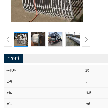
产品详请
2*3
外型尺寸
1
货号
品牌
耀禹
用途
水利