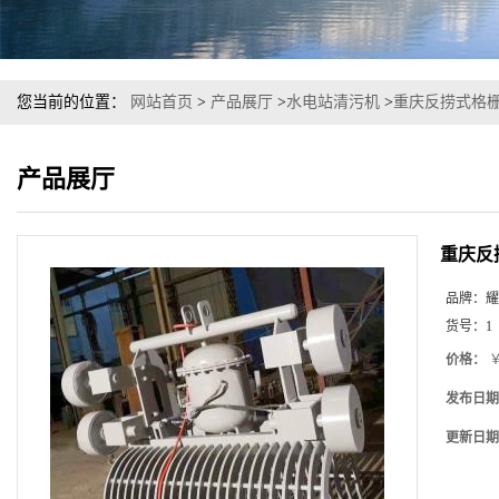
您当前的位置：
网站首页
>
产品展厅
>
水电站清污机
>
重庆反捞式格
产品展厅
重庆反
品牌：
耀
货号：
1
价格：
￥
发布日期
更新日期