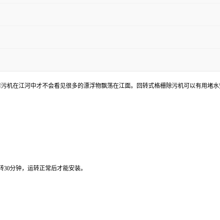
污机在江河中才不会看见很多的漂浮物飘荡在江面。回转式格栅除污机可以有用堵水
转30分钟，运转正常后才能安装。