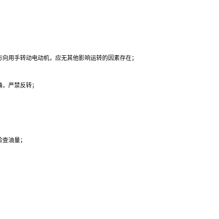
方向用手转动电动机，应无其他影响运转的因素存在；
确，严禁反转；
检查油量；