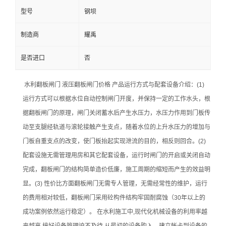
型号
钢坝
制造商
耀禹
是否进口
否
水利翻板闸门 液压翻板闸门价格 产品运行方式与配套设备介绍：(1)
运行方式可以根据水位自动控制闸门开度，并保持一定的工作水头，根
据翻板闸门的原理，闸门关闭蓄水后产生水压力，水压力作用到门板传
动至支腿经轨道与滚轮接触产生支点，随着水位的上升水压力的增加与
门板自重支点的改变，使门板抬起实现泄流的目的，相反则回合。(2)
配套设施无需管理用房和其它配套设备，运行时闸门的开启或关闭自动
完成，翻板闸门的结构简单造价低廉，施工周期的缩短而产生的效益明
显。(3) 性价比方面翻板闸门无需专人管理，无需经常性的维护，运行
的费用相对较低，翻板闸门采用砼构件结构牢固耐腐蚀（30年以上的
成功案例依然运行稳定）。 在水利施工中,现代化机械设备的利用率越