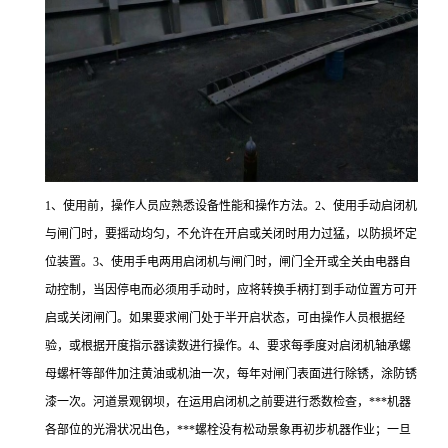
1、使用前，操作人员应熟悉设备性能和操作方法。2、使用手动启闭机
与闸门时，要摇动均匀，不允许在开启或关闭时用力过猛，以防损坏定
位装置。3、使用手电两用启闭机与闸门时，闸门全开或全关由电器自
动控制，当因停电而必须用手动时，应将转换手柄打到手动位置方可开
启或关闭闸门。如果要求闸门处于半开启状态，可由操作人员根据经
验，或根据开度指示器读数进行操作。4、要求每季度对启闭机轴承螺
母螺杆等部件加注黄油或机油一次，每年对闸门表面进行除锈，涂防锈
漆一次。河道景观钢坝，在运用启闭机之前要进行悉数检查，***机器
各部位的光滑状况出色，***螺栓没有松动景象再初步机器作业；一旦