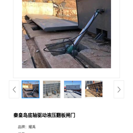
秦皇岛底轴驱动液压翻板闸门
品牌：
耀禹