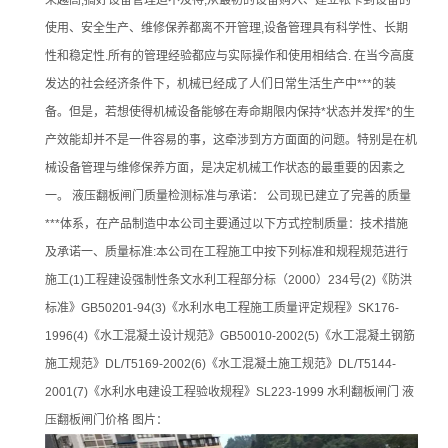
来越高,搞好设备管理迫不及待,从最初的设备购入、建立帐卡到设备的
使用、安全生产、维修保养都离不开管理,设备管理具有科学性、长期
性和稳定性.所有的管理经验都应与实际操作和使用相结合. 在当今高度
发达的社会经济条件下，机械已经成了人们日常生活生产中***的装
备。但是，若想使得机械设备能够在寿命期限内保持*状态并发挥*的生
产效能却并不是一件容易的事，这牵涉到方方面面的问题。特别是在机
械设备管理与维修保养方面，是决定机械工作状态的最重要的因素之
一。 液压翻板闸门质量检测标准与承诺： 公司现已建立了完善的质量
***体系，在产品制造中本公司主要通过以下方式控制质量：技术措施
及承诺一、质量标准:本公司在工程施工中按下列标准和规程规范进行
施工(1)工程建设强制性条文水利工程部分标（2000）234号(2)《防洪
标准》GB50201-94(3)《水利水电工程施工质量评定规程》SK176-
1996(4)《水工混凝土设计规范》GB50010-2002(5)《水工混凝土钢筋
施工规范》DL/T5169-2002(6)《水工混凝土施工规范》DL/T5144-
2001(7)《水利水电建设工程验收规程》SL223-1999 水利翻板闸门 液
压翻板闸门价格 图片：