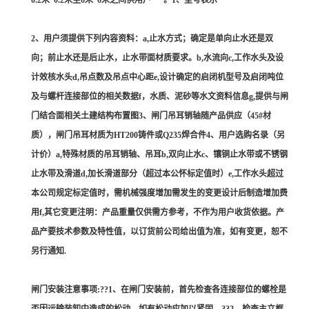
0.2米*0.2米至6米*6米之间供用户***。1、型号表示
2、用户须提供下列内容资料：a,止水方式；确定是单向止水还是双
向；前止水还是后止水，止水带面材质要求。b,水流向c,工作水头及设
计效核水头d,吊点数及吊点中心距e,设计确定的启闭机型号及启闭吨位
及与螺杆连接部位的相关数据f，水质、泥砂等水文资料信息g,提供与闸
门结合面相关土建结构布置图3、闸门吊耳销轴随产品供应（45#材
质），闸门吊耳材质为HT200铸件或Q235焊合件4、用户选购名录（另
计价）a,特殊材质的吊耳销轴、吊耳b,双向止水c、镶铜止水带或不锈钢
止水带及滑道d,加长滑道部分（超过本公怀标定值时）e,工作水头超过
本公司规定标定值时，需机械强度增加需发生的变更设计后制造增加费
用f,其它变更注明：产品重量仅供需方参考，不作为用户收货依据。产
品产要技术参数及特性值，以订货前公司给出值为准，如有变更，恕不
另行通知.
闸门安装注意事项:??1、在闸门安装前，首先检查各连接部位的螺栓是