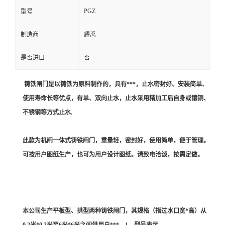
PGZ
型号
制造商
耀禹
是否进口
否
铸铁闸门是以铸铁为原料制作的，具有***，止水密封好、安装简单、
使用寿命长等优点，有单、双向止水，止水采用精加工后自身或镶铜、
不锈钢等方式止水.
此款为机闸一体式铸铁闸门，重量轻，密封好，使用简单，便于管理。
可按用户图纸生产，也可为用户设计图纸。请致电洽谈，按需定做。
本公司生产平板型、拱型两种铸铁闸门，其规格（指过水口宽*高）从