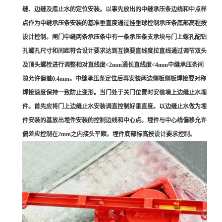
缝、边缝及底止水的定位安装。以事先放出的中缝承压条边线和中点样
点作为中缝承压条安装的基准垂直度通过挂垂球控制承压条底部高程按
设计控制。闸门中缝两条承压条中有一条承压条支承块与门上螺孔配钻
孔螺孔尺寸和间距符合设计要求达到互换要直线度拉直线通过调节双头
及顶头螺栓进行调整相对直线度<2mm通长直线度<4mm中缝承压条间
隙允许偏差0.4mm。中缝承压条定位后再安装两边侧板侧板焊接要对称
焊接速度保持一致防止变形。当门处于关门位置时安装墙上边缝止水埋
件。首先应将门上边缝止水安装调直控制好垂直度。以边缝止水做为埋
件安装的基放出埋件安装的控制边线和中心点。埋件与中心线偏移允许
偏差应控制在2mm之内接头平顺。埋件底部标高按设计要求控制。