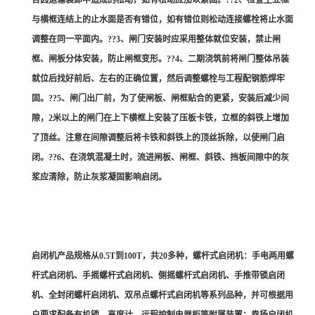
否因运输装卸中造成的松动，如有松动应加以紧固。??2、检查主立框
与横框连结上的止水面是否有错位，如有错位则松动连接螺栓将止水面
调整在同一平面内。??3、闸门安装时应采用整体就位安装，禁止闸
框、闸板分体安装，防止闸框变形。??4、二期浇筑前将闸门整体吊装
就位后找好前后、左右的正确位置，然后调整螺栓与工程配钢筋焊牢
固。??5、闸门出厂前，为了使闸板、闸框贴合的更紧，安装后减少间
隙，2米以上的闸门在上下横框上安装了压板卡铁，立框的斜铁上增加
了顶丝。注意在间隙调整后将卡铁和斜铁上的顶丝拆除，以使闸门启
闭。??6、在浇筑混凝土时，流进闸板、闸框、斜铁、挡板间隙中的灰
浆应清除，防止灰浆凝固影响启闭。
启闭机产品规格从0.5T到100T，共20多种，螺杆式启闭机：手电两用螺
杆式启闭机、手摇螺杆式启闭机、侧摇螺杆式启闭机、手推带锁启闭
机、全封闭螺杆启闭机、双吊点螺杆式启闭机等系列品种，并可根据用