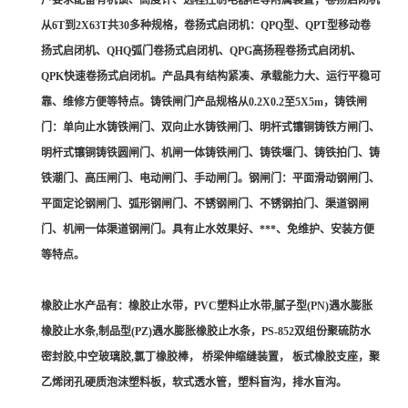
户要求配备有机锁、高度计、远程控制电器柜等附属装置；卷扬启闭机
从6T到2X63T共30多种规格，卷扬式启闭机：QPQ型、QPT型移动卷
扬式启闭机、QHQ弧门卷扬式启闭机、QPG高扬程卷扬式启闭机、
QPK快速卷扬式启闭机。产品具有结构紧凑、承载能力大、运行平稳可
靠、维修方便等特点。铸铁闸门产品规格从0.2X0.2至5X5m，铸铁闸
门：单向止水铸铁闸门、双向止水铸铁闸门、明杆式镶铜铸铁方闸门、
明杆式镶铜铸铁圆闸门、机闸一体铸铁闸门、铸铁堰门、铸铁拍门、铸
铁潮门、高压闸门、电动闸门、手动闸门。钢闸门：平面滑动钢闸门、
平面定论钢闸门、弧形钢闸门、不锈钢闸门、不锈钢拍门、渠道钢闸
门、机闸一体渠道钢闸门。具有止水效果好、***、免维护、安装方便
等特点。
橡胶止水产品有：橡胶止水带，PVC塑料止水带,腻子型(PN)遇水膨胀
橡胶止水条,制品型(PZ)遇水膨胀橡胶止水条，PS-852双组份聚硫防水
密封胶,中空玻璃胶,氯丁橡胶棒， 桥梁伸缩缝装置， 板式橡胶支座，聚
乙烯闭孔硬质泡沫塑料板，软式透水管，塑料盲沟，排水盲沟。