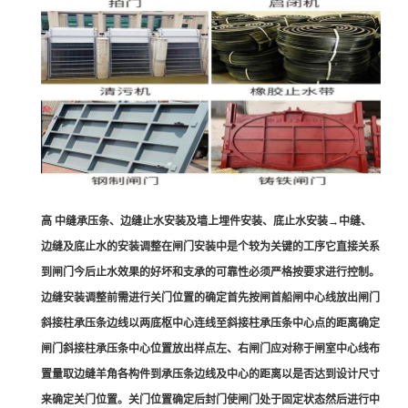
高 中缝承压条、边缝止水安装及墙上埋件安装、底止水安装→中缝、
边缝及底止水的安装调整在闸门安装中是个较为关键的工序它直接关系
到闸门今后止水效果的好坏和支承的可靠性必须严格按要求进行控制。
边缝安装调整前需进行关门位置的确定首先按闸首船闸中心线放出闸门
斜接柱承压条边线以两底枢中心连线至斜接柱承压条中心点的距离确定
闸门斜接柱承压条中心位置放出样点左、右闸门应对称于闸室中心线布
置量取边缝羊角各构件到承压条边线及中心的距离以是否达到设计尺寸
来确定关门位置。关门位置确定后封门使闸门处于固定状态然后进行中