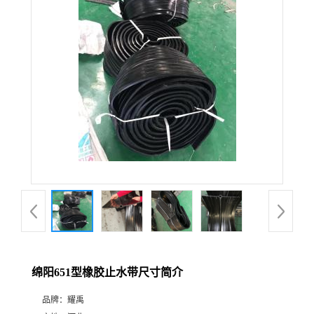
绵阳651型橡胶止水带尺寸简介
品牌：
耀禹