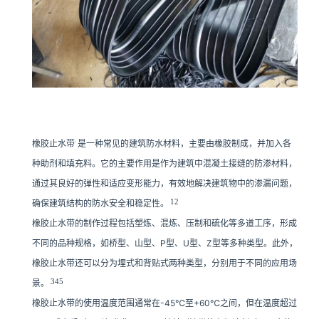
橡胶止水带
是一种常见的建筑防水材料，主要由橡胶制成，并加入各

种助剂和填充料。它的主要作用是作为建筑中混凝土接缝的防渗材料，
通过其良好的弹性和适应变形能力，有效地解决建筑物中的渗漏问题，
1
2
确保建筑结构的防水安全和稳定性。
橡胶止水带的制作过程包括塑炼、混炼、压制和硫化等多道工序，形成
不同的品种规格，如桥型、山型、P型、U型、Z型等多种类型。此外，
橡胶止水带还可以分为埋式和背贴式两种类型，分别用于不同的应用场
3
4
5
景。
橡胶止水带的使用温度范围通常在-45℃至+60℃之间，但在温度超过