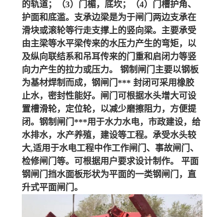
的轨道；（3）门楣，底坎；（4）门槽护角、
护面和底滥。支承边梁是为于闸门两边支承在
滑块或滚轮等行走支撑上的竖向梁。主要承受
由主梁等水平梁传来的水压力产生的弯矩，以
及纵向联结系和吊耳传来的门重和启闭力等竖
向力产生的拉力或压力。 钢制闸门主要以钢板
为基材焊制而成，钢闸门*** 封闭可采用橡胶
止水，密封性能好。闸门可根据水头增大可设
置槽滑轮，定位轮，以减少磨擦阻力，方便提
闭。钢制闸门***用于水力水电，市政建设，给
水排水，水产养殖，建设等工程。承受水头较
大,适用于水电工程中作工作闸门、事故闸门、
检修闸门等。可根据用户要求设计制作。 平面
钢闸门挡水面板形状为平面的一类钢闸门，直
升式平面闸门。