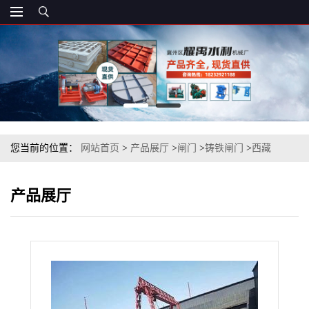
您当前的位置：
网站首页
>
产品展厅
>
闸门
>
铸铁闸门
>
西藏
2.5*2.5米钢制插板闸 现货出售 山南渠道机闸一体铸铁闸门启闭机
产品展厅