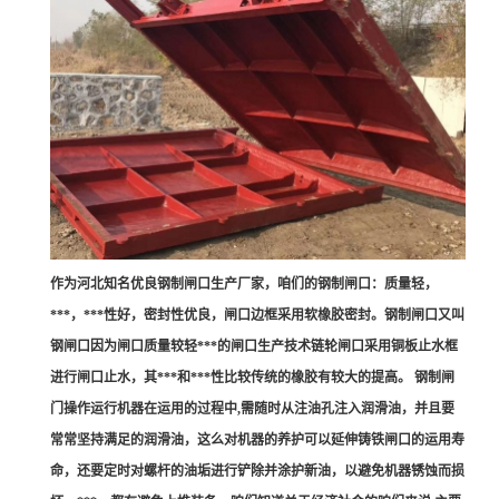
作为河北知名优良钢制闸口生产厂家，咱们的钢制闸口：质量轻，
***，***性好，密封性优良，闸口边框采用软橡胶密封。钢制闸口又叫
钢闸口因为闸口质量较轻***的闸口生产技术链轮闸口采用铜板止水框
进行闸口止水，其***和***性比较传统的橡胶有较大的提高。 钢制闸
门操作运行机器在运用的过程中,需随时从注油孔注入润滑油，并且要
常常坚持满足的润滑油，这么对机器的养护可以延伸铸铁闸口的运用寿
命，还要定时对螺杆的油垢进行铲除并涂护新油，以避免机器锈蚀而损