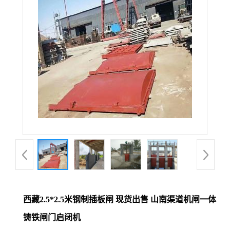
西藏2.5*2.5米钢制插板闸 现货出售 山南渠道机闸一体
铸铁闸门启闭机