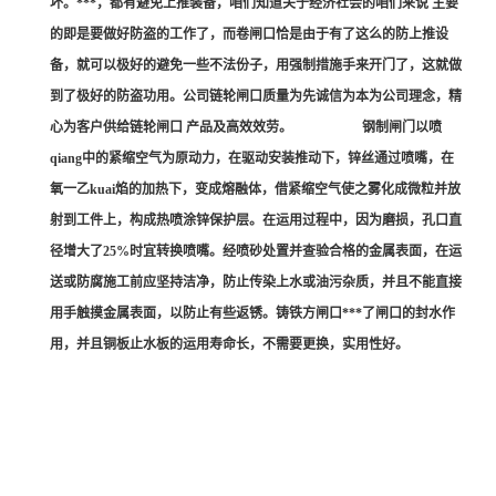
坏。***，都有避免上推装备，咱们知道关于经济社会的咱们来说 主要
的即是要做好防盗的工作了，而卷闸口恰是由于有了这么的防上推设
备，就可以极好的避免一些不法份子，用强制措施手来开门了，这就做
到了极好的防盗功用。公司链轮闸口质量为先诚信为本为公司理念，精
心为客户供给链轮闸口 产品及高效效劳。 钢制闸门以喷
qiang中的紧缩空气为原动力，在驱动安装推动下，锌丝通过喷嘴，在
氧一乙kuai焰的加热下，变成熔融体，借紧缩空气使之雾化成微粒并放
射到工件上，构成热喷涂锌保护层。在运用过程中，因为磨损，孔口直
径增大了25%时宜转换喷嘴。经喷砂处置并查验合格的金属表面，在运
送或防腐施工前应坚持洁净，防止传染上水或油污杂质，并且不能直接
用手触摸金属表面，以防止有些返锈。铸铁方闸口***了闸口的封水作
用，并且铜板止水板的运用寿命长，不需要更换，实用性好。