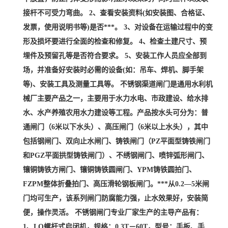
接杆不可受力弯曲。 2、查看安装资料(如安装图、合格证、
发票，使用说明书等)是否***。 3、对设备在运输过程中的变
形及损坏要进行全面的检查和修复。 4、检查土建尺寸、预
埋件及预留孔等是否符合要求。 5、安装工作人员应全部到
场，并准备好安装时必需的设备(如：吊车、焊机、脚手架
等)、安装工具及测量工具等。 不锈钢渠道闸门是通用水利机
械厂主要产品之一，主要用于水力水电、市政建设、给水排
水、水产养殖农用水力建设等工程。产品按水头可分为：普
通闸门（6米以下水头）、高压闸门（6米以上水头），其中
包括钢闸门、双向止水闸门、铸铁闸门（PZ平面型铸铁闸门
和PGZ平面拱型铸铁闸门）、不绣钢闸门、喷锌弧形闸门、
镶铜铸铁方闸门、镶铜铸铁圆闸门、YPM铸铁圆拍门、
FZPM整体折叠拍门、高压滑轮钢板闸门。***从0.2—5米闸
门均可生产，该系列闸门防腐能力强，止水效果好，安装简
便，操作灵活。 不锈钢闸门专业厂家生产的主导产品有：
1、LQ螺杆式启闭机，规格：0.3T－60T，型号：手板、手