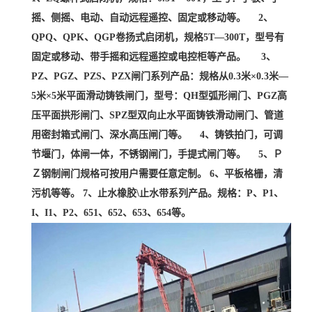
摇、侧摇、电动、自动远程遥控、固定或移动等。 2、
QPQ、QPK、QGP卷扬式启闭机，规格5T—300T，型号有
固定或移动、带手摇和远程遥控或电控柜等产品。 3、
PZ、PGZ、PZS、PZX闸门系列产品：规格从0.3米×0.3米—
5米×5米平面滑动铸铁闸门，型号：QH型弧形闸门、PGZ高
压平面拱形闸门、SPZ型双向止水平面铸铁滑动闸门、管道
用密封箱式闸门、深水高压闸门等。 4、铸铁拍门，可调
节堰门，体闸一体，不锈钢闸门，手提式闸门等。 5、Ｐ
Ｚ钢制闸门规格可按用户需要任意定制。 6、平板格栅，清
污机等等。 7、止水橡胶\止水带系列产品。规格：P、P1、
I、I1、P2、651、652、653、654等。