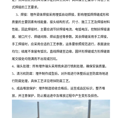
定，点焊由正式的具有操作证的焊工点焊，其焊接工艺要求不得低于正
式焊接的工艺要求。
3、焊接：埋件梁体焊接采用埋弧自动焊接，影响埋弧焊焊缝成形和
质量的主要因素有线能量、接头结构形式、尺寸、施工工艺及焊接材料
性能，因此焊接时，主要应调节好焊接电流、电弧电压，控制好焊接速
度、坡口尺寸、焊缝间隙、焊丝直径等参数。其余焊缝采用手工焊接，
手工焊接时，应采用合适的工艺参数，运条要依照规范进行，表面波纹
均匀；结尾不准留有弧坑，直线焊缝至边缘，圆环形焊缝或方形焊缝首
尾交接处均饱满而不出现或凹坑。
4、端头处理：所有埋件端头采用铣床进行铣削处理，确保安装质量。
5、清污机防腐：埋件制作成型后，对外观进行休整后运至防腐场地进
行防腐处理，具体工艺详见喷锌防腐工艺。
6、成品堆放保护：埋件制造验收合格后，运至成品区标识，整齐堆
放，并注意保护，防止搬运途中及堆放过程中产生变形及损伤。