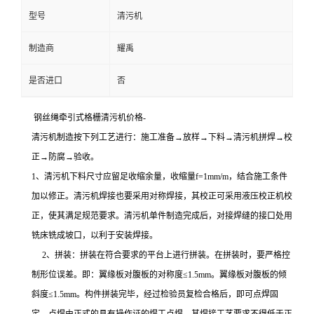
型号
清污机
制造商
耀禹
是否进口
否
钢丝绳牵引式格栅清污机价格-
清污机制造按下列工艺进行：施工准备→放样→下料→清污机拼焊→校
正→防腐→验收。
1、清污机下料尺寸应留足收缩余量，收缩量f=1mm/m，结合施工条件
加以修正。清污机焊接也要采用对称焊接，其校正可采用液压校正机校
正，使其满足规范要求。清污机单件制造完成后，对接焊缝的接口处用
铣床铣成坡口，以利于安装焊接。
2、拼装：拼装在符合要求的平台上进行拼装。在拼装时，要严格控
制形位误差。即：翼缘板对腹板的对称度≤1.5mm。翼缘板对腹板的倾
斜度≤1.5mm。构件拼装完毕，经过检验员复检合格后，即可点焊固