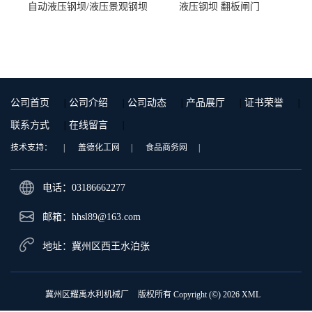
自动液压钢坝/液压景观钢坝
液压钢坝 翻板闸门
公司首页
|
公司介绍
|
公司动态
|
产品展厅
|
证书荣誉
|
联系方式
|
在线留言
|
技术支持：
|
盖德化工网
|
食品商务网
|
电话：03186662277
邮箱：
hhsl89@163.com
地址：冀州区西王水泊张
冀州区耀禹水利机械厂
版权所有 Copyright (©) 2026
XML