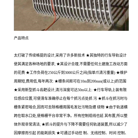
产品特点
太打破了传续格提的设计,采用了许多新技术 ★其独特的行车导轨设计
使其满足各种场地的要求; ★其设计合理,不需要任何土建施工改动方面
的花费 ★工作负荷在250公斤到3000公斤之间(指单爪清污重量) ★维护
周期短,费用低,每年两次: ★栅条间距可在10m到200mm(或以上)的范围
★采用新型抓斗齿耙设计,清污深度可达50m以上: ★行车导轨上装有限
位感应位置,可使滑车准确停止在每个抓污点处抓 污 ★抓斗在抓污时与
栅条紧密啮合,因而可去除格栅周围毛发壮污物及缠 绕物 ★由于轨道横
跨在取水口处,使格栅平台非常干净。所有控制缆线也延 其布置,所以整
体外观非常清洁; ★抓斗的提升与下降不需要任何轨道装置,所以减少了
因摩擦而引起 的能耗损失 ★可通过手动控 制、无线控制、时间 控制、