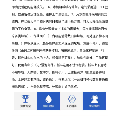
净。 5、抓斗的提升及下降不需要任何导轨装置，减小了零部件的磨损
即由此引起的能耗损失。 6、本机机械结构简单，电气采用进口PLC控
制，故设备稳定性极高，维护工作量极低。 7、污水型抓斗采用背网式
结构，在拦截大型污物时也同时去除了细小悬浮物，可大大降低后面滤
网的工作负荷。 8、具有处理量大（抓斗的容量大，每次能抓起数百公
斤各类垃圾）、作业面广（一台机能清除数口井垃圾，可处理多种不同
杂物。）抓取深度大（最多能抓到35米深度的垃圾、宽度不限）、适应
性强（由PLC可编程序控制器控制，触摸屏显示，自动化程度高，行
走，提升机构均在水的上方，设备稳定可靠）、结构性能好、工作环境
好、使用寿命长（无*浸泡部件，抓斗选用不锈钢材质，抓斗上下运动
不用导轨，无摩擦，故障少，能耗小）、土建投资少（能适应各种现
场，土建施工要求低，造价低）、性能比优（一台机可替代数台普通格
栅除污机）、自动化程度高、处理能力好的优点。