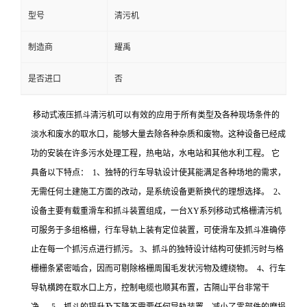
型号
清污机
制造商
耀禹
是否进口
否
移动式液压抓斗清污机可以有效的应用于所有类型及各种现场条件的
淡水和废水的取水口，能够大量去除各种杂质和废物。这种设备已经成
功的安装在许多污水处理工程，热电站，水电站和其他水利工程。 它
具备以下特点： 1、独特的行车导轨设计使其能满足各种场地的需求，
无需任何土建施工方面的改动，是系统设备更新换代的理想选择。 2、
设备主要有载重滑车和抓斗装置组成，一台XY系列移动式格栅清污机
可服务于多组格栅，行车导轨上装有定位装置，可使滑车及抓斗准确停
止在每一个抓污点进行抓污。 3、抓斗的独特设计结构可使抓污时与格
栅栅条紧密啮合，因而可剔除格栅周围毛发状污物及缠绕物。 4、行车
导轨横跨在取水口上方，控制电缆也顺其布置，古隔山平台非常干