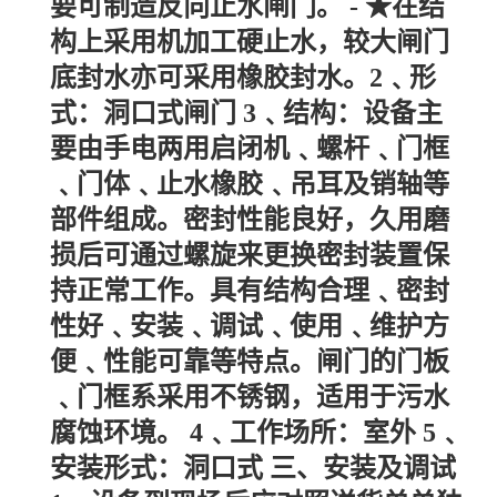
要可制造反向止水闸门。 - ★在结
构上采用机加工硬止水，较大闸门
底封水亦可采用橡胶封水。2﹑形
式：洞口式闸门 3﹑结构：设备主
要由手电两用启闭机﹑螺杆﹑门框
﹑门体﹑止水橡胶﹑吊耳及销轴等
部件组成。密封性能良好，久用磨
损后可通过螺旋来更换密封装置保
持正常工作。具有结构合理﹑密封
性好﹑安装﹑调试﹑使用﹑维护方
便﹑性能可靠等特点。闸门的门板
﹑门框系采用不锈钢，适用于污水
腐蚀环境。 4﹑工作场所：室外 5﹑
安装形式：洞口式 三、安装及调试