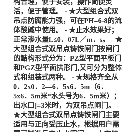
构合理，便于安装，操作简便灵
活，便于管理。 - ★大型组合式双
吊点防腐能力强，可在PH=6-8的流
体酸碱中使用。 - ★止水效果好；
正常渗水量L≤0．07L／m．s。 - ★
大型组合式双吊点铸铁闸门按闸门
的鲒构形式分为：PZ型平面平板门
和PGZ型平面拱形门,又可分为整体
式和组装式两种。 - ★规格齐全从
0．2x0．2—6．5x6．5m（6．
5x6．5m米*水头号为6．5m米）；
出水口]=3米时，为双吊点闸门。 -
★大型组合式双吊点铸铁闸门主要
适用与正向受压止水，根据用户需