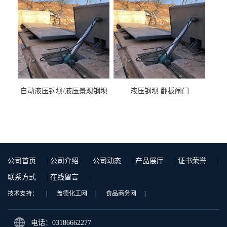
自动液压钢坝/液压景观钢坝
液压钢坝 翻板闸门
公司首页
|
公司介绍
|
公司动态
|
产品展厅
|
证书荣誉
|
联系方式
|
在线留言
|
技术支持：
|
盖德化工网
|
食品商务网
|
电话：03186662277