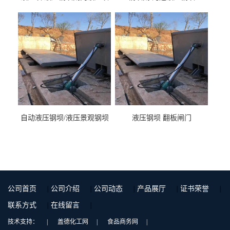
液压钢坝闸门厂家
自动液压钢坝/液压景观钢坝
液压钢坝 翻板闸门
公司首页
|
公司介绍
|
公司动态
|
产品展厅
|
证书荣誉
|
联系方式
|
在线留言
|
技术支持：
|
盖德化工网
|
食品商务网
|