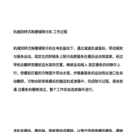
机械回转式格栅储除污机 工作过程
机械回转式格栅储除污机在电机驱动下，通过减速机减速后，带动链轮
与链条运动，固定在回转链条上除污齿耙链条在栅后运动到底部，经过
导轮后翻转到栅前迎水面的位置，继续运动插入 固定栅条的间隙中上
行，把栅前拦截的污物提升带出水面，并随着链条的运动到出渣口处自
动翻转，污物自卸到格栅后的输送机或渣桶中，完成除污过程，液体则
通 过栅条的栅隙流过，整个工作状态连续循环进行。
该机有栅齿、栅齿轴、链板等组成栅网，以替代传统格栅的栅条。栅网