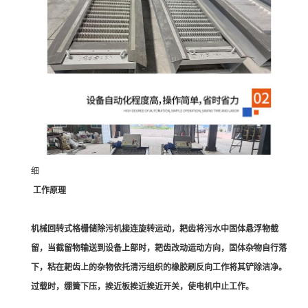
细
工作原理
机械回转式格栅储除污机接连旋转运动，耙齿将污水中固体悬浮物截
留，当截留物输送到设备上部时，耙齿改动运动方向，固体杂物自行落
下，粘在耙齿上的杂物依托清污组织的橡胶刷反向工作将其铲除洁净。
过载时，绷簧下压，挨近板挨近挨近开关，使电机中止工作。