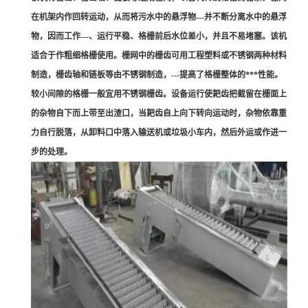
在机架内作回转运动，从而将污水中的悬浮物---并不断分离水中的悬浮
物，因而工作---、运行平稳、格栅前后水位差小，并且不易堵塞。该机
适合于作粗细格栅使用。栅网中的栅齿可用工程塑料或不锈钢两种材料
制造，栅齿轴和链板等由不锈钢制造，---提高了格栅整体的***性能。
较小间隙的格栅一般宜用不锈钢栅齿。设备运行使耙齿把截留在栅面上
的杂物自下而上带至出渣口，当耙齿自上向下转向运动时，杂物依靠重
力自行脱落，从卸料口中落入输送机或垃圾小车内，然后外运或作进一
步的处理。