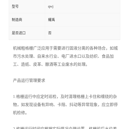
qwj
型号
制造商
耀禹
是否进口
否
机械粗格栅广泛应用于需要进行固液分离的各种场合，如城
市污水处理、自来水行业、电厂进水口以及纺织、食品加
工、造纸、皮革、酿酒等工业废水的处理。
产品运行管理要求
1.格栅运行中应定时巡检，及时清理格栅上卡住和缠绕的杂
物，如发现设备有异响、卡阻、抖动等异常现象，应立即停
机检修。
2.格栅运行时间应根据实际情况合理设置，格栅前后水位差