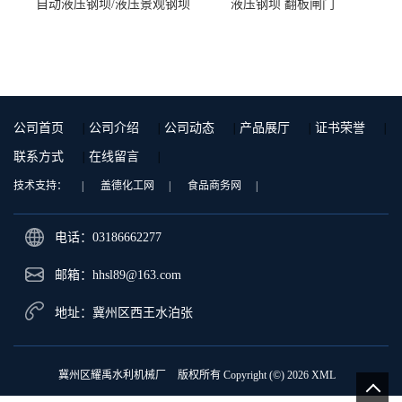
自动液压钢坝/液压景观钢坝
液压钢坝 翻板闸门
公司首页
|
公司介绍
|
公司动态
|
产品展厅
|
证书荣誉
|
联系方式
|
在线留言
|
技术支持：
|
盖德化工网
|
食品商务网
|
电话：03186662277
邮箱：
hhsl89@163.com
地址：冀州区西王水泊张
冀州区耀禹水利机械厂
版权所有 Copyright (©) 2026
XML