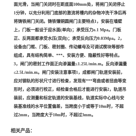
面光滑，当闸门关闭时在距底面100mm处，将闸门关闭停止
1分钟，以充分利用门底部的激流将槽内的杂物冲洗干净后再
将铸铁闸门关闭。铸铁镶铜圆闸门主要特点1，安装在墙壁
上，门板一般设于迎水面(单向)；承受压力o.1 Mpa。门板
正、反两面都承受水压(双向)；承受反向压力0.03Mpa。2，
设备由门框、门板、密封圈、传动螺母及可调试楔块等部件
组成，具有结构简单、***、安装方便、隐蔽性好等特点。
3，闸门的密封工作面正向渗漏量≤1.25L/min.m。反向渗漏量
≤2.5L/min.m。闸门安装注意事项1，成都闸门轨道安装前，
应对钢轨的形状尺寸进行检查，发现有***弯曲或者扭曲等变
形时，必须进行校正，经检查合格后才能进行安装2，轨道吊
装前，应测量和标定轨道的安装基线，轨道实际中心线与安
装基准线的水平位置偏差，当跨度小于或等于10m时，不超
过2mm，当跨度大于10m时，不超过3mm。
相关产品：