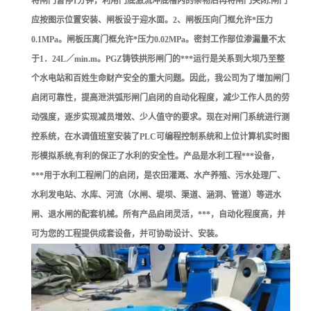
将闸门暂停1分钟，利用门底激流冲底槽内的杂物后再将闸门关闭.闸门
应按图示位置安装、闸板设于迎水面。2、闸板压向门框允许*压力
0.1MPa。闸板压离门框允许*压力0.02MPa。密封工作部位渗漏量不太
于1．24L／min.m。PGZ铸铁拱形闸门的***运行是关系到大坝乃至整
个水电站和百姓生命财产安全的重大问题。因此，我公司为了增加闸门
启闭可靠性，提高泄洪弧形闸门启闭的自动化程度，减少工作人员的劳
动强度，逐步实现减员增效、少人值守的要求。现在对闸门系统进行测
控系统，在水调值班室安装了PLC可编程控制系统和上位计算机实时图
形模拟系统,有利的保正了水利的安全性。产品是水利工程***设备，
***用于水利工程闸门的启闭，是农田灌溉、水产养殖、污水处理厂、
水利发电站、水库、河流（水闸、堤坝、渠道、涵洞、管道）等进水
闸、退水闸的配套机械。所有产品启闭灵活，***，自动化程度高，并
可为您的工程提供成套设备，并可协助设计、安装。