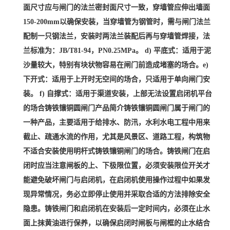
面尺寸应与闸门的法兰密封面尺寸一致，穿墙管应伸出墙面
150-200mm以确保安装，当穿墙管为钢管时，需与闸门法兰
配制一只钢法兰，安装时两法兰装配后再与穿墙管焊接，法
兰标准为：JB/T81-94，PN0.25MPa。 d) 平底式：适用于泥
沙量较大，特别有块状物容易在闸门前造成堵塞的场合。e)
下开式：适用于上开时无空间的场合，只适用于单向闸门安
装。 f) 自撑式：适用于渠道安装，上部无法设置启闭机平台
的场合铸铁镶铜圆闸门产品简介铸铁镶铜圆闸门属于闸门的
一种产品，主要适用于给排水、防汛，水利水电工程中用来
截止、疏通水流的作用，尤其是风景区、道路工程，构筑物
不适合安装使用明杆式铸铁镶铜闸门的场合。铸铁闸门在启
闭时应当注意闸板的上、下极限位置，必须安装限位开关才
能避免破坏闸门与启闭机，在启闭机使用操作过程中如果发
现异常情况，务必立即停止使用并采取合适的方法排除安全
隐患。铸铁闸门和启闭机在安装后一定时间内，必须在止水
面上抹黄油进行保养，以确保启闭时闸板与闸框的止水结合