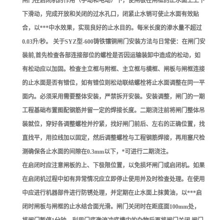
闸门在启闭机的作用（手动和电动）下，使闸板在闸框的止水面上上下
下滑动，完成开放和关闭的过水孔口，闭紧止水销可使止水面有效贴
合，以***中水效果，实现良好的止水目的。每米长度的渗水量不超过
0.03升/秒。 关于SYZ型-600铸铁镶铜闸门安装方法与日常使：在闸门安
装前,首先检查各部连接部位的螺栓是否因运输装卸中造成的松动，如
有松动应以加固。检查主立框与附框、主立框与横框、闸板与闸框连接
的止水面是否有错位，如有错位则松动联结螺栓将止水面调整在同一平
面内。必须采用需要整体安装，严禁拆开安装。安装调整，闸门的一期
工程基础布置图配钢筋并留一定的焊接长度。二期浇注前将闸门整体吊
装就位，穿好各调整螺栓并拧紧，找好闸门前后、左右的正确位置，找
直找平，用拉线加以固定，然后调整螺栓与工程钢筋焊接，再用塞尺检
测确保各止水面的间隙在0.3mm以下，*可进行二期浇注。
在启闭时应注意闸板的上、下极限位置，以免损坏闸门或启闭机。如果
在启闭机过程中如有异常情况应立即停止使用并及时检查处理。在使用
中应进行机器部件进行防锈处理，并定期在止水面上抹黄油，以***启
闭时闸板与闸框的止水结合面光滑。闸门关闭时在距底面100mm处，