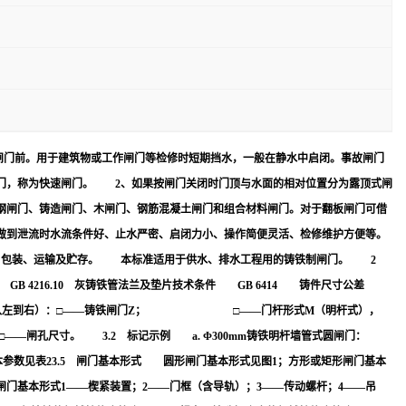
闸门前。用于建筑物或工作闸门等检修时短期挡水，一般在静水中启闭。事故闸门
门，称为快速闸门。 2、如果按闸门关闭时门顶与水面的相对位置分为露顶式闸
钢闸门、铸造闸门、木闸门、钢筋混凝土闸门和组合材料闸门。对于翻板闸门可借
做到泄流时水流条件好、止水严密、启闭力小、操作简便灵活、检修维护方便等。
志、包装、运输及贮存。 本标准适用于供水、排水工程用的铸铁制闸门。 2
寸 GB 4216.10 灰铸铁管法兰及垫片技术条件 GB 6414 铸件尺寸公差
—□其中（从左到右）：□——铸铁闸门Z； □——门杆形式M（明杆式），
 3.2 标记示例 a. Φ300mm铸铁明杆墙管式圆闸门：
数 基本参数见表23.5 闸门基本形式 圆形闸门基本形式见图1；方形或矩形闸门基本
闸门基本形式1——楔紧装置；2——门框（含导轨）；3——传动螺杆；4——吊