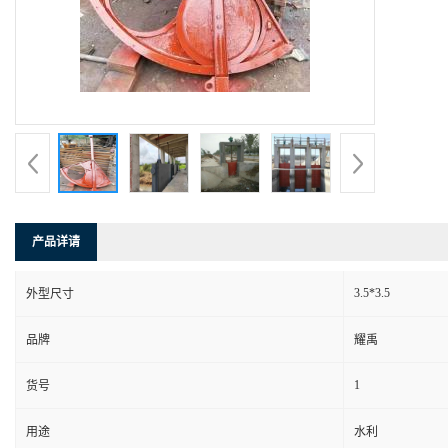
产品详请
3.5*3.5
外型尺寸
品牌
耀禹
1
货号
用途
水利