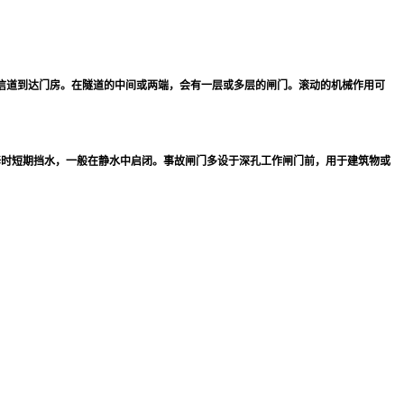
信道到达门房。在隧道的中间或两端，会有一层或多层的闸门。滚动的机械作用可
修时短期挡水，一般在静水中启闭。事故闸门多设于深孔工作闸门前，用于建筑物或