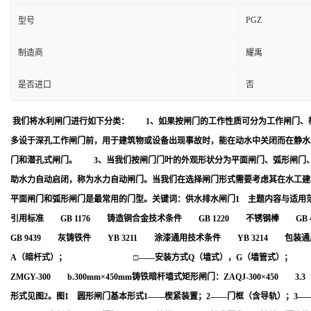
PGZ
型号
制造商
耀禹
是否进口
否
我们将水利闸门进行如下分类： 1、如果按闸门的工作性质可分为工作闸门、
多设于深孔工作闸门前，用于建筑物或设备出现事故时，能在动水中关闭而在静
门和潜孔式闸门。 3、当我们按闸门门叶的外观形状分为平面闸门、弧形闸门
助水力自动启闭，称为水力自动闸门。当我们在选择闸门形式需要考虑其在水工建
平面闸门和弧形闸门是最常用的门型。关键词：供水排水闸门1 主题内容与适
引用标准 GB 1176 铸造铜合金技术条件 GB 1220 不锈钢棒 GB 42
GB 9439 灰铸铁件 YB 3211 涂漆通用技术条件 YB 32
A（暗杆式）； □——安装方式Q（墙式），G（墙管式）； □—
ZMGY-300 b.300mm×450mm铸铁暗杆墙式矩形闸门：ZAQJ-300
形式见图2。图1 圆形闸门基本形式1——楔紧装置；2——门框（含导轨）；3—