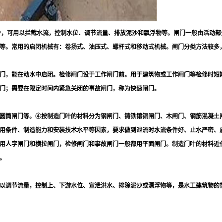
分，可用以拦截水流，控制水位、调节流量、排放泥沙和飘浮物等。闸门一般由活动部
等。常用的启闭机械有：卷扬式、油压式、螺杆式和移动式机械。闸门分类方法较多
门，能在动水中启闭。检修闸门设于工作闸门前。用于建筑物或工作闸门等检修时短
门；需要在限定时间内紧急关闭的事故闸门，称为快速闸门。
圆筒闸门等。④按制造门叶的材料分为钢闸门、铸铁镶铜闸门、木闸门、钢筋混凝土
用条件、制造能力和安装技术水平等因素，要求做到泄流时水流条件好、止水严密、
用人字闸门和横拉闸门，检修闸门和事故闸门一般都用平面闸门。制造门叶的材料近
。
以调节流量，控制上、下游水位、宣泄洪水、排除泥沙或漂浮物等，是水工建筑物的