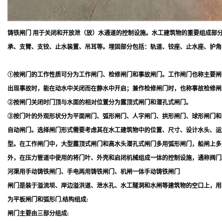
铸铁闸门 用于关闭和开放泄（放）水通道的控制设施。水工建筑物的重要组成部
承、支臂、支铰、止水装置、吊耳等。埋固部分包括：轨道、铰座、止水座、护角
①按闸门的工作性质可分为工作闸门、检修闸门和事故闸门。工作闸门也称主要闸
出现事故时，能在动水中关闭而在静水中开启；兼作检修闸门时，也称事故检修闸
②按闸门关闭时门顶与水面的相对位置分为露顶式闸门和潜孔式闸门。
③按门叶的外观形状分为平面闸门、弧形闸门、人字闸门、拱形闸门、球形闸门和
自动闸门。选择闸门形式需要考虑其在水工建筑物中的位置、尺寸、设计水头、运
型。在工作闸门中，大型露顶式闸门和高水头潜孔式闸门多用弧形闸门，船闸上多
外，在压力管道中使用的将门叶、外壳和启闭机械组成一体的控制设施，通称阀门
河渠用手动铸铁闸门、手电两用铸铁闸门、机闸一体手动铸铁闸门
闸门是装于溢流坝、岸边溢洪道、泄水孔、水工隧洞和水闸等建筑物的空口上，用
为平板闸门和弧形门.结构组成:
闸门主要由三部分组成: