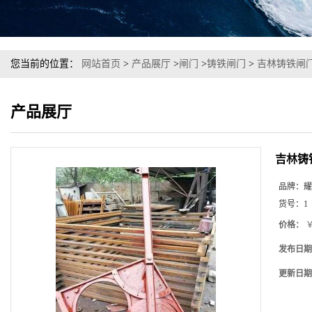
您当前的位置：
网站首页
>
产品展厅
>
闸门
>
铸铁闸门
>
吉林铸铁闸
产品展厅
吉林铸
品牌：
耀
货号：
1
价格：
￥
发布日期
更新日期