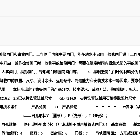
检修闸门和事故闸门。工作闸门也称主要闸门，能在动水中启闭。检修闸门设于工作
水中开启；兼作检修闸门时，也称事故检修闸门；需要在限定时间内紧急关闭的事故闸
、人字闸门、拱形闸门、球形闸门和圆筒闸门等。 4、按制造闸门门叶的材料分为
筑物中的位置、尺寸、设计水头、运用条件、制造能力和安装技术水平等因素，要求
用范围 本标准规定了铸铁闸门的产品分类、技术要求、试验方法、检验规则、标
16.2 2.5巴灰铸铁管法兰尺寸 GB 4216.9 灰铸铁管法兰用石棉橡胶垫片尺
14 包装通用技术条件 3 产品分类 3.1 产品标记 □ □ □ □—
—闸孔形状Y（圆形），F（方形），J（矩形）； □——闸孔尺寸。
×450 3.3 闸孔规格 闸孔规格见表1注：1）该规格不适用墙管式闸门3.4 基本参
—传动螺杆；4——吊耳；5——密封座；6——门板；7——吊块螺母图2 方形或矩形