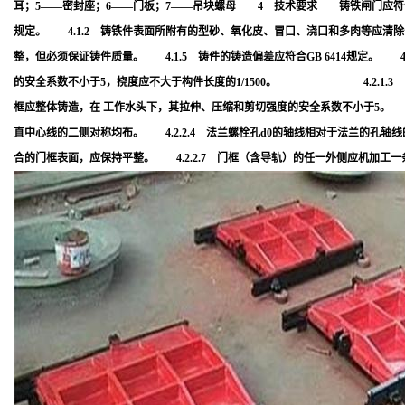
耳；5——密封座；6——门板；7——吊块螺母 4 技术要求 铸铁闸门应符合本标
规定。 4.1.2 铸铁件表面所附有的型砂、氧化皮、冒口、浇口和多肉等应清除
整，但必须保证铸件质量。 4.1.5 铸件的铸造偏差应符合GB 6414规定。 4
的安全系数不小于5，挠度应不大于构件长度的1/1500。 4.2.1.3 门板的
框应整体铸造，在 工作水头下，其拉伸、压缩和剪切强度的安全系数不小于5。 4.2
直中心线的二侧对称均布。 4.2.2.4 法兰螺栓孔d0的轴线相对于法兰的孔轴线的位置
合的门框表面，应保持平整。 4.2.2.7 门框（含导轨）的任一外侧应机加工一