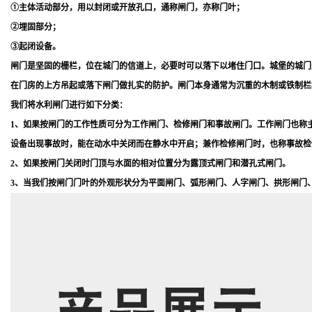
①主体活动部分，用以封闭或开放孔口，通称闸门，亦称门叶；
②埋固部分；
③起闭设备。
闸门是坚固的栅栏，位在城门的信道上，必要时可以落下以堵住门口。城堡的城门
在门房的上方吊起或落下闸门做扎实的防护。闸门本身通常为沉重的木制或铁制栏
我们将水利闸门进行如下分类：
1、如果按闸门的工作性质可分为工作闸门、检修闸门和事故闸门。工作闸门也称
设备出现事故时，能在动水中关闭而在静水中开启；兼作检修闸门时，也称事故检
2、如果按闸门关闭时门顶与水面的相对位置分为露顶式闸门和潜孔式闸门。
3、当我们按闸门门叶的外观形状分为平面闸门、弧形闸门、人字闸门、拱形闸门