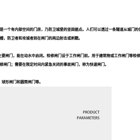
是一个有内部空间的门房，乃防卫城堡的坚固据点。人们可以透过一条隧道从城门的
栅，防卫者和攻城者则在闸门的两边射击或刺戳。
主要闸门，能在动水中启闭。检修闸门设于工作闸门前。用于建筑物或工作闸门等检
修闸门；需要在限定时间内紧急关闭的事故闸门，称为快速闸门。
、球形闸门和圆筒闸门等。