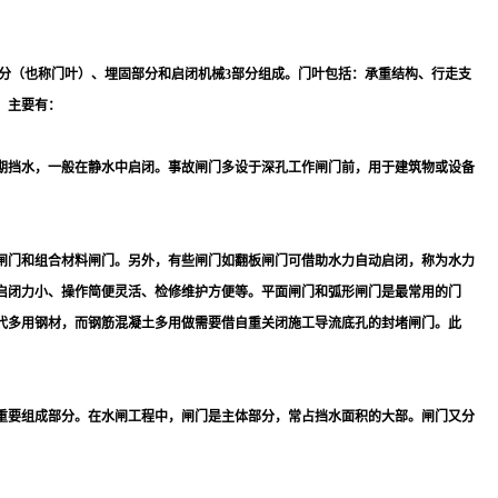
分（也称门叶）、埋固部分和启闭机械3部分组成。门叶包括：承重结构、行走支
，主要有：
期挡水，一般在静水中启闭。事故闸门多设于深孔工作闸门前，用于建筑物或设备
闸门和组合材料闸门。另外，有些闸门如翻板闸门可借助水力自动启闭，称为水力
启闭力小、操作简便灵活、检修维护方便等。平面闸门和弧形闸门是最常用的门
代多用钢材，而钢筋混凝土多用做需要借自重关闭施工导流底孔的封堵闸门。此
重要组成部分。在水闸工程中，闸门是主体部分，常占挡水面积的大部。闸门又分