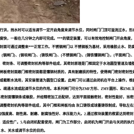
行洪，挡水时可以适当调节一定开启角度来调节水位，同时闸门门顶可溢流过水，形
度快，一般在几分钟之内即可完成。***的锁定装置，可以有效地控制闸门开启角度
封面可通过调整来***正常工作。不锈钢闸门以 不锈钢板为基材，采用橡胶止水、
门}、{钢坝闸门}、{铸铁闸门}、{不锈钢闸门}、{铸铁镶铜闸门}，{平面闸门}、{
导轨、密封条、可调整密封机构等部件组成，其密封原理是门框固定于水池圆型管道及
闸板密封面跟门框密封面都是镶铜材质的，具有耐磨损的特性，使得阀门密封密封性
或截断水流用，其安装管道为圆型口设置。此闸门可以通过启闭机在平台上操作，根据
疏通水流或起调节水位的作用。本系列闸门可分为ZMF方形、ZMY圆形、和ZML
水密封面镶铜条或橡胶，并经精密加工后配研，达到平面接触密封，密封性能好，当
可调整密封机构等部件组成，其中门框和闸板均由 灰口铸铁或球墨铸铁制成，导轨左
结构强度高、刚性高、耐磨、耐腐蚀性好、承压能力大。2.通过楔块装置的楔紧达到密
全，适应性广。5.与启闭机配套使用，闸门为工作部分，启闭机为闸门开启与关闭的执
 水、关水或调节水位的目的。