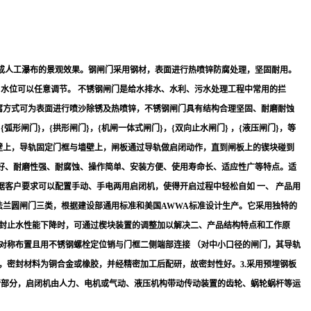
成人工瀑布的景观效果。钢闸门采用钢材，表面进行热喷锌防腐处理，坚固耐用。
，水位可以任意调节。 不锈钢闸门是给水排水、水利、污水处理工程中常用的拦
防腐方式可为表面进行喷沙除锈及热喷锌，不锈钢闸门具有结构合理坚固、耐磨耐蚀
弧形闸门}，{拱形闸门}，{机闸一体式闸门}，{双向止水闸门} ，{液压闸门}，等
墙壁上，导轨固定门框与墙壁上，闸板通过导轨做启闭动作，直到闸板上的锲块碰到
好、耐磨性强、耐腐蚀、操作简单、安装方便、使用寿命长、适应性广等特点。适
客户要求可以配置手动、手电两用启闭机，使得开启过程中轻松自如 一、 产品用
法兰圆闸门三类，根据建设部通用标准和美国AWWA标准设计生产。它采用独特的
密封止水性能下降时，可通过楔块装置的调整加以解决二、产品结构特点和工作原
右对称布置且用不锈钢螺栓定位销与门框二侧端部连接 （对中小口径的闸门，其导轨
封，密封材料为铜合金或橡胶，并经精密加工后配研，故密封性好。3.采用预埋钢板
行部分，启闭机由人力、电机或气动、液压机构带动传动装置的齿轮、蜗轮蜗杆等运