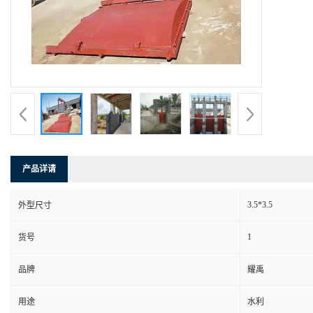
产品详请
3.5*3.5
外型尺寸
1
货号
品牌
耀禹
用途
水利