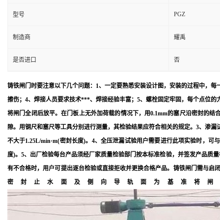
PGZ
型号
制造商
耀禹
是否进口
否
铸铁闸门时要注意以下几个问题：1、一定要熟悉安装设计图，安装的过程中，每
擦伤；4、焊接人员要求技术***、焊接经验丰富；5、螺栓固定牢固，每个点位
将闸门全闭后放平。在门板上无外加荷载的情况下，用0.1mm的塞尺沿密封的结
隙。用钢尺和塞尺等工具分别进行测量，其检验结果应符合相关的规定。3、渗漏
不大于1.25L/min·m(密封长度)。4、全压泄漏试验用户需要进行此项实验时
度)。5、出厂检验每台产品须经厂家质量检验部门按本标准检验，并签发产品质量
有不合格时，用户可提出逐台检验或直接拒收并更换合格产品。铸铁闸门需与启
密封止水面及侧向导轨面为基准将闸