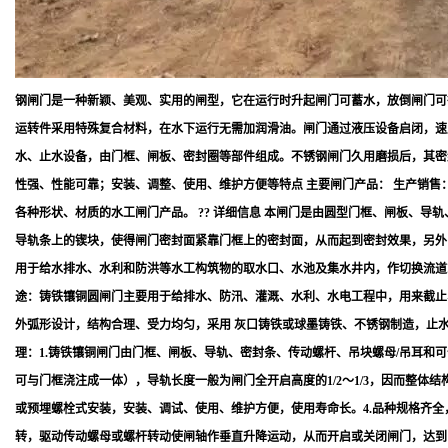
钢闸门是一种新颖、美观、实用的闸型，它在运行时升起闸门可蓄水，放倒闸门可
运转件采用特殊复合材料，在水下运行无需加润滑油。闸门通过液压设备启闭，速
水、止水设备，由门框、闸板、密封圈等部件组成。不锈钢闸门久用磨损后，其密
性强、性能可靠；安装、调整、使用、维护方便等特点 主要闸门产品： 生产销售：{钢闸
各种形状、材质的水工闸门产品。 ?? 详细信息 本闸门是由圆型门框、闸板、
导轨条上的锲块，使得闸门密封面紧靠门框上的密封面，从而起到密封效果，另外
用于给水排水、水利和防洪等水工构筑物的取水口、水池及集水井内，作切换流道
途：铸铁镶铜圆闸门主要用于给排水、防汛、灌溉、水利、水电工程中，用来截止、
外弧形设计，结构合理、受力均匀，采用 灰口铸铁或球墨铸铁、不锈钢制造，止
理：1.铸铁镶铜闸门由门框、闸板、导轨、密封条、传动螺杆、吊块螺母/吊耳和
可与门框浇注成一体），导轨长度一般为闸门全开启高度的1/2～1/3，因而整体
或预埋螺栓式安装，安装、调试、使用、维护方便，使用寿命长。4.品种规格齐
转，驱动传动螺母或螺杆转动使闸轴作垂直升降运动，从而开启或关闭闸门，达到