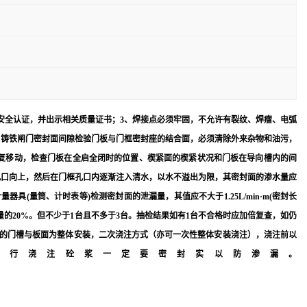
安全认证，并出示相关质量证书；3、焊接点必须牢固，不允许有裂纹、焊瘤、电弧
1、铸铁闸门密封面间隙检验门板与门框密封座的结合面，必须清除外来杂物和油污，
闭往复移动，检查门板在全启全闭时的位置、楔紧面的楔紧状况和门板在导向槽内的间
孔口向上，然后在门框孔口内逐渐注入清水，以水不溢出为限，其密封面的渗水量应
具(量筒、计时表等)检测密封面的泄漏量，其值应不大于1.25L/min·m(密封长
的20%。但不少于1台且不多于3台。抽检结果如有1台不合格时应加倍复查，如仍
的门槽与板面为整体安装，二次浇注方式（亦可一次性整体安装浇注），浇注前以
进行浇注砼浆一定要密封实以防渗漏。