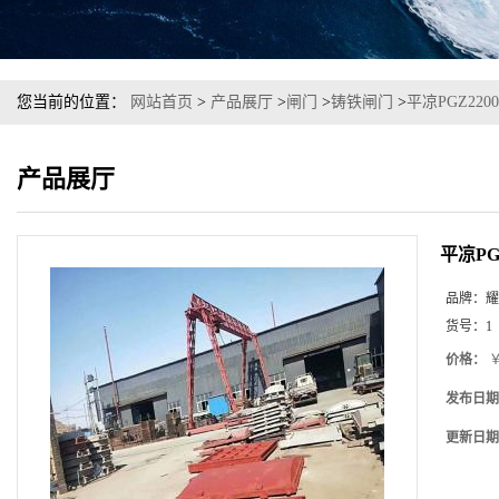
您当前的位置：
网站首页
>
产品展厅
>
闸门
>
铸铁闸门
>
平凉PGZ22
产品展厅
平凉PG
品牌：
耀
货号：
1
价格：
￥
发布日期
更新日期