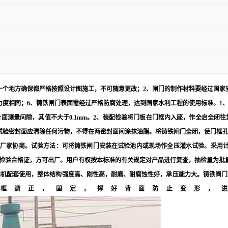
一个地方确保都严格按照设计图施工，不可随意更改；2、闸门的制作材料要经过国家
的力度相同；6、铸铁闸门表面需经过严格防腐处理，达到国家水利工程的使用标准。
合面测量间隙，其值不大于0.1mm。2、装配检验将门板在门框内入座，作全启全
试验密封面应清除任何污物，不得在两密封面间涂抹油脂。将铸铁闸门全闭，使门框
，可与厂家协商。试验方法：可将铸铁闸门安装在试验池内或现场作全压灌水试验。采用计量器
检验合格证，方可出厂。用户有权按本标准的有关规定对产品进行复查，抽检量为批量
闭机配套使用，整体结构强度高、刚性高，耐磨、耐腐蚀性好，承压能力大。铸铁阀门
框调正，固定，撑好背面防止变形，