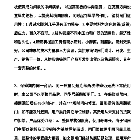
板使其成为闸板的中间横梁， 以提高闸板的纵向刚度 ， 在宽度方向设
置纵向筋板 ，以提高其横向刚度，同时起到纵梁的作用。 钢制闸门适
用性︰1.通过水顺利几乎没有压力损失。2.主要材料为灰色铸铁(或铁)
后应力，耐久不变形。3.结构强度不同水压力和广泛的适用性，经济性
和耐久性。4.精密机械加工青铜硬水密封，小摩擦，耐磨损，密封效果
好。公司雄厚的技术力量和人力资源，集拱形铸铁闸门设计、开发、生
产、销售于一体，从拱形铸铁闸门产品开发到出货以及售后服务，具有
一套完整的体系。。
2、保修期内同一商品、同一质量问题连续两次维修仍无法正常使用
时，本公司予以更换同品牌、同型号新翻板闸门。3、在保修期限内，
接到通知后在48小时内*，并在***短时间内修复，否则提供备用翻板
门；如不能及时赶到，用户委托其它单位维修，其费用从未支付的货款
中扣除。产品优势介绍：a、整体结构强度高，使用寿命长。由于钢闸
门主要以钢板及工字钢等为基材焊制而成，闸门整体更牢固可靠且稳
重，使整体的承受能力更强，加之钢闸门经过防腐防锈处理，使用寿命