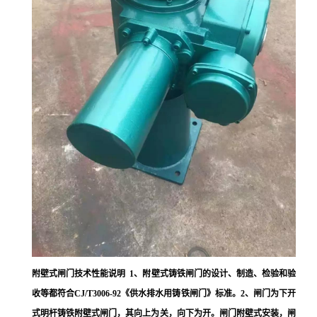
附壁式闸门技术性能说明 1、附壁式铸铁闸门的设计、制造、检验和验
收等都符合CJ/T3006-92《供水排水用铸铁闸门》标准。2、闸门为下开
式明杆铸铁附壁式闸门，其向上为关，向下为开。闸门附壁式安装，闸