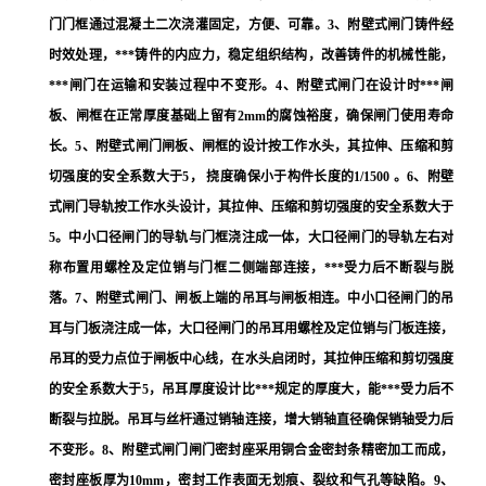
门门框通过混凝土二次浇灌固定，方便、可靠。3、附壁式闸门铸件经
时效处理，***铸件的内应力，稳定组织结构，改善铸件的机械性能，
***闸门在运输和安装过程中不变形。4、附壁式闸门在设计时***闸
板、闸框在正常厚度基础上留有2mm的腐蚀裕度，确保闸门使用寿命
长。5、附壁式闸门闸板、闸框的设计按工作水头，其拉伸、压缩和剪
切强度的安全系数大于5， 挠度确保小于构件长度的1/1500 。6、附壁
式闸门导轨按工作水头设计，其拉伸、压缩和剪切强度的安全系数大于
5。中小口径闸门的导轨与门框浇注成一体，大口径闸门的导轨左右对
称布置用螺栓及定位销与门框二侧端部连接，***受力后不断裂与脱
落。7、附壁式闸门、闸板上端的吊耳与闸板相连。中小口径闸门的吊
耳与门板浇注成一体，大口径闸门的吊耳用螺栓及定位销与门板连接，
吊耳的受力点位于闸板中心线，在水头启闭时，其拉伸压缩和剪切强度
的安全系数大于5，吊耳厚度设计比***规定的厚度大，能***受力后不
断裂与拉脱。吊耳与丝杆通过销轴连接，增大销轴直径确保销轴受力后
不变形。8、附壁式闸门闸门密封座采用铜合金密封条精密加工而成，
密封座板厚为10mm，密封工作表面无划痕、裂纹和气孔等缺陷。9、