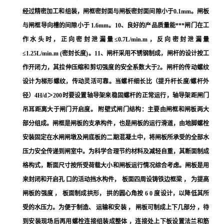
经过精密加工和组装，闸框密封面与闸板密封面间隙小于0.1mm。闸板
与闸框导向槽的间隙小于 1.6mm。10、良好的产品质量能***闸门在工
作水头时，正向密封泄漏量≤0.7L/min.m，反向密封泄漏量
≤1.25L/min.m (密封长度)。11、闸杆采用不锈钢制成，闸杆的设计按工
作开闭力，其拉伸压缩和剪切强度的安全系数大于2。闸杆的传动螺纹
设计为梯形螺纹，传动灵活可靠。当螺杆细长比（提升杆长度/螺杆外
径）4H/d＞200时要设置轴导架来稳固螺杆的正常运行，轴导架距闸门
吊耳距离大于闸门开启度。 附壁式闸门结构：主要由闸框和闸板两大
部分组成。闸框是闸板的支承构件，也是闸板的运行滑道，由地脚螺栓
安装固定在水闸闸墩及闸底板的二期混凝土中，将闸板所承受的全部水
压力安全传递到闸室中。为科学合理节约材料及减轻自重，其断面制成
格构式，断面尺寸按所受荷载大小和闸板运行情况综合考虑。闸板是用
来封闭和开启孔 口的活动挡水构件， 板面四周设铸铁边框梁 ， 为提高
闸板的强度 ， 板面制成拱形， 拱的圆心角按 6 0 度设计，以降低其所
受的水压力。为便于制造、 运输和安装 ， 闸板可制成上下几部分 ，待
到安装现场后再用螺栓连接组装成整体 ，连接处上下板设置法兰和筋