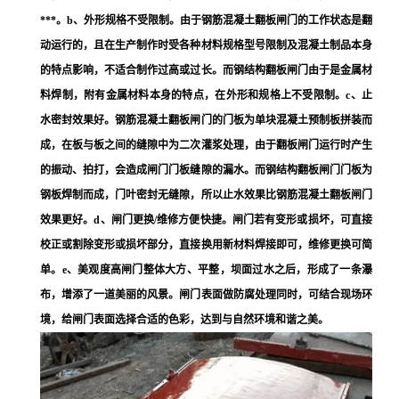
***。b、外形规格不受限制。由于钢筋混凝土翻板闸门的工作状态是翻
动运行的，且在生产制作时受各种材料规格型号限制及混凝土制品本身
的特点影响，不适合制作过高或过长。而钢结构翻板闸门由于是金属材
料焊制，附有金属材料本身的特点，在外形和规格上不受限制。c、止
水密封效果好。钢筋混凝土翻板闸门的门板为单块混凝土预制板拼装而
成，在板与板之间的缝隙中为二次灌浆处理，由于翻板闸门运行时产生
的振动、拍打，会造成闸门门板缝隙的漏水。而钢结构翻板闸门门板为
钢板焊制而成，门叶密封无缝隙，所以止水效果比钢筋混凝土翻板闸门
效果更好。d、闸门更换/维修方便快捷。闸门若有变形或损坏，可直接
校正或割除变形或损坏部分，直接换用新材料焊接即可，维修更换可简
单。e、美观度高闸门整体大方、平整，坝面过水之后，形成了一条瀑
布，增添了一道美丽的风景。闸门表面做防腐处理同时，可结合现场环
境，给闸门表面选择合适的色彩，达到与自然环境和谐之美。