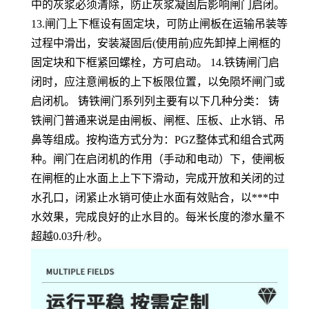
中的灰浆必须清除，防止灰浆凝固后影响闸门启闭。
13.闸门上下框设有固定块，可防止闸板在运输吊装等
过程中滑出，安装凝固后(使用前)应先卸掉上闸框的
固定块和下框紧回螺栓，方可启动。 14.铁铸闸门启
闭时，应注意闸板的上下板限位置，以免陨坏闸门或
启闭机。 铸铁闸门系列列主要有以下几种分类： 铸
铁闸门普通来说是由闸板、闸框、压板、止水销、吊
鼻等组成。按构造方式分为：PGZ整体式和组合式两
种。闸门在启闭机的作用（手动和电动）下，使闸板
在闸框的止水面上上下下滑动，完成开放和关闭的过
水孔口，闭紧止水销可使止水面有效贴合，以***中
水效果，完成良好的止水目的。每米长度的渗水量不
超越0.03升/秒。