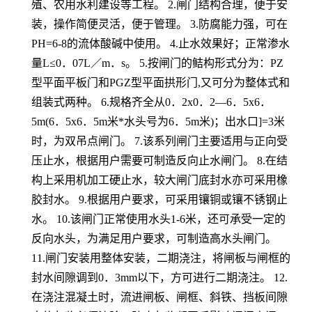
殖、农用水利建设等工程。 2.闸门结构合理，便于安
装，操作简便灵活，便于管理。 3.防腐能力强，可在
PH=6-8的流体酸碱中使用。 4.止水效果好；正常渗水
量L≤0．07L／m．s。 5.按闸门的鲒构形式分为：PZ
型平面平板门和PGZ型平面拱形门,又可分为整体式和
组装式两种。 6.规格齐全从0．2x0．2—6．5x6．
5m(6．5x6．5m米*水头号为6．5m米)；出水口]=3米
时，为双吊点闸门。 7.该系列闸门主要适用与正向受
压止水，根据用户需要可制造反向止水闸门。 8.在结
构上采用机加工硬止水，较大闸门底封水亦可采用橡
胶封水。 9.根据用户要求，可采用镶铜或镶不锈钢止
水。 10.该闸门正常使用水头1-6米，还可承受一定的
反向水头，为满足用户要求，可制造高水头闸门。
11.闸门安装用整体安装，二期浇注，将闸板与闸框的
封水间隙调到0．3mm以下，方可进行二期浇注。 12.
在浇注混凝土时，流进闸板、闸框、斜铁、挡板间隙