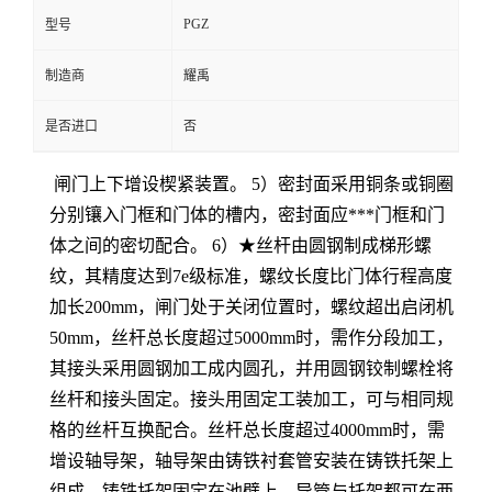
PGZ
型号
制造商
耀禹
是否进口
否
闸门上下增设楔紧装置。 5）密封面采用铜条或铜圈
分别镶入门框和门体的槽内，密封面应***门框和门
体之间的密切配合。 6）★丝杆由圆钢制成梯形螺
纹，其精度达到7e级标准，螺纹长度比门体行程高度
加长200mm，闸门处于关闭位置时，螺纹超出启闭机
50mm，丝杆总长度超过5000mm时，需作分段加工，
其接头采用圆钢加工成内圆孔，并用圆钢铰制螺栓将
丝杆和接头固定。接头用固定工装加工，可与相同规
格的丝杆互换配合。丝杆总长度超过4000mm时，需
增设轴导架，轴导架由铸铁衬套管安装在铸铁托架上
组成，铸铁托架固定在池壁上，导管与托架都可在两