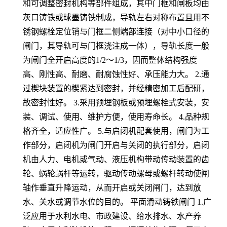
和可调整密封机构等部件组成，其中门框和闸板均由
灰口铸铁或球墨铸铁制成，导轨左右对称布置且用不
锈钢螺栓定位销与门框二侧端部连接（对中小口径的
闸门，其导轨可与门框浇注成一体），导轨长度一般
为闸门全开启高度的1/2～1/3，因而整体结构强度
高、刚性高、耐磨、耐腐蚀性好、承压能力大。 2.通
过楔块装置的楔紧达到密封，并经精密加工后配研，
故密封性好。 3.采用预埋钢板或预埋螺栓式安装，安
装、调试、使用、维护方便，使用寿命长。 4.品种规
格齐全，适应性广。 5.与启闭机配套使用，闸门为工
作部分，启闭机为闸门开启与关闭的执行部分，启闭
机由人力、电机或气动、液压机构带动传动装置的齿
轮、蜗轮蜗杆等运转，驱动传动螺母或螺杆转动使闸
轴作垂直升降运动，从而开启或关闭闸门，达到放
水、关水或调节水位的目的。 平面滑动铸铁闸门 1.广
泛应用于水利水电、市政建设、给水排水、水产养