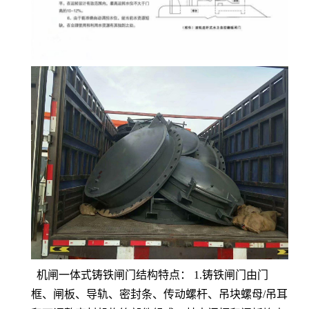
机闸一体式铸铁闸门结构特点： 1.铸铁闸门由门
框、闸板、导轨、密封条、传动螺杆、吊块螺母/吊耳