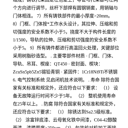
个方向进行调节，丝杆下部焊有圆钢销套，用销轴与
门体相连。 7）所有铸铁部件的最小厚度>20mm。
8）门框、门体按*工作水头设计，其拉伸、压缩和剪
切强度的安全系数不小于5，挠度不大于构件长度的
1/1500，导轨的拉伸、压缩和剪切强度的安全系数不
小于5。 9）所有铸件都进行高温回火处理，关键部位
采用树脂砂造型。 . 主要零部件材质 · 门框、门体、
导轨、吊耳、楔座：QT450 · 密封面、楔块：
ZcuSn5pb5Zn5锡铅青铜 · 紧固件：1Cr18Ni9Ti不锈钢
6. 电气控制系统 见启闭机技术说明。 . 寿命 除符合国
家有关标准和规定外，还应符合以下要求： （1） 设
备无故障运行时间不少于5年。 （2） 整机使用寿命
在25年以上。 . 防腐 除符合国家有关标准和规定外，
还应符合以下要求： （1） 除锈达到Sa2.5级标准。
（2） 涂富锌底漆、云母氧化铁中间漆，C04-42醇酸
面漆，漆膜厚度≥250μm. （3） 包装前对机加工面接