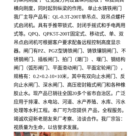
横向刚度，同时起到纵梁的作用。 单止水铸铁闸门
我厂主导产品有：QL-0.3T-200T单吊点、双吊点螺杆
式启闭机。具有手推带锁式、封闭手摇式和手电两用
式等。QPQ、QPK5T-200T固定式、移动式、单、双
吊点启闭机可根据客户要求配备远程控制高度显示
器。闸门有PZ、PGZ型铸铁闸门、铸铁镶铜闸门、不
锈钢闸门、插板闸门、拍门（潮门）、堰门、钢结构
闸门（弧形闸门、平面滑动闸门、平面定轮闸门），
规格有：0.2×0.2-10×10米，其中有双向止水闸门、反
向止水闸门、深水闸门、高压密封箱式闸门和各种橡
胶止水。现产品已销往全国20多个省市自治区。广泛
应用于排灌、水电站、河道、水产养殖、水库、污水
处理等水利工程。本厂可为您提供 产品，全程服务。
竭诚欢迎新老朋友来厂考察、洽谈合作。我厂宗旨：
视质量为生命，以信誉求发展。