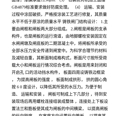
GB4879标准要求做好防腐处理。 （4） 运输、安装
过程中涂层破损，严格按涂装工艺进行修复，其质量
水平不低于原涂的质量水平 铸铁闸门结构设计： 1.主
要由闸框和闸板两大部分组成。 2.闸框是闸板的支承
构件，也是闸板的运行滑道，由地脚螺栓安装固定在
水闸闸墩及闸底板的二期混凝土中，将闸板所承受的
全部水压力安全传递到闸室中。为科学合理节约材料
及减轻自重，其断面制成格构式，断面尺寸按所受荷
载大小和闸板运行情况综合考虑。闸板是用来封闭和
开启孔 口的活动挡水构件， 板面四周设铸铁边框梁
， 为提高闸板的强度 ， 板面制成拱形， 拱的圆心角
按 6 0 度设计，以降低其所受的水压力。为便于制
造、 运输和安装 ， 闸板可制成上下几部分 ，待到安
装现场后再用螺栓连接组装成整体 ，连接处上下板设
置法兰和筋板使其成为闸板的中间横梁， 以提高闸板
的纵向刚度 ， 在宽度方向设置纵向筋板 ，以提高其