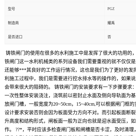
PGZ
型号
制造商
耀禹
是否进口
否
铸铁闸门的使用在很多的水利施工中是发挥了很大的功用的，
铁闸门这一水利机械类的系列设备我们需要重视的就不仅仅是
还能够***其良好的工作运行情况，这也是我们为了更好的发
利施工过程中，我们是需要进行控水排水等的操作的，如果说
会带来很大的阻碍的。 铸铁闸门的安装要求有一下步骤要求：
一次性整体安装浇注，浇筑前以密封止水面及侧向导轨面为基
放闸门槽，一般宽度为20~50cm，15~40cm,可以根据
设计要求安装否则会因为板面受力方向不对。而引起板面断裂
升高度和结构形式，闸板面一般为正向也就是迎水面受压，如
作。 ??*，平时应该多检查闸门板和闸槽是否卡涩，及时清