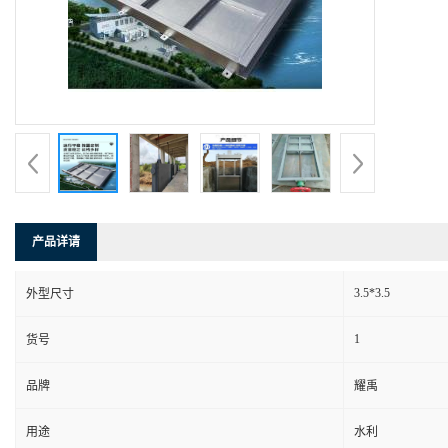
产品详请
3.5*3.5
外型尺寸
1
货号
品牌
耀禹
用途
水利