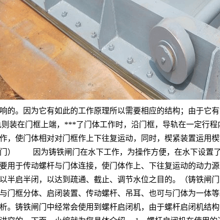
响的。因为它有如此的工作原理所以需要相应的结构；由于它有如
则装在门框上端，***了门体工作时，沿门框，导轨在一定行
作，使门体相对对门框作上下往复运动，同时，楔紧装置运用楔
闸门） 因为铸铁闸门在水下工作，为操作方便，在水下设置了
主要用于传动螺杆与门体连接，使门体作上、下往复运动的动力
也可以半启半闭，以达到疏通、截止、调节水位之目的。（
的与门框分体、启闭装置、传动螺杆、吊耳、也可与门体为一体
析。铸铁闸门中经常会使用到螺杆启闭机，由于螺杆启闭机结构