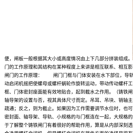
便，闸板一般根据其大小或高度情况由上下几部分拼装组成。
门的工作原理和其结构在某种程度上来讲是相互联系、相互影
闸门的工作原理： 闸门门框与门体安装在水下部位，导轨
动启闭机摇把使螺母或螺杆蜗轮作旋转运动，带动传动螺杆工
框、门体密封座面能有效地贴合，起到截水之作用。（铸铁
轴导架的设置与否，视其具体尺寸而定。吊耳、吊块、销轴
疏通；反之，则为截止。如果因为工作需要调节水位时，
密封面、轴导架、导轨、小规格的与门框连在一起，大规格
于了解整个铸铁闸门有着很好的帮助作用，算是从内部深刻透