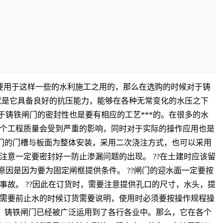
要用于这样一些的水利施工之用的，那么在选购的时候对于铸
就是它具备良好的抗压能力，能够在各种无常变化的水压之下
于铸铁闸门的密封性也是要有相应的工艺***的。在很多的水
个工程质量会受到严重的影响，同时对于实际的操作应用也是
闸门的门槽与板面为整体安装，采用二次浇注方式，也可以采用
意一定要密封好一防止渗漏问题的出现。 ??在土建时应该留
，原因是因为要为固定闸框提供条件。 ??闸门的迎水面一定要按
故。 ??因此在订货时，需要注意提供孔口的尺寸，水头，提
需要前止水的时候订货需要说明，使用时必须要按操作规程操
目前，铸铁闸门已经被广泛运用到了各行各业中。那么，它在各个