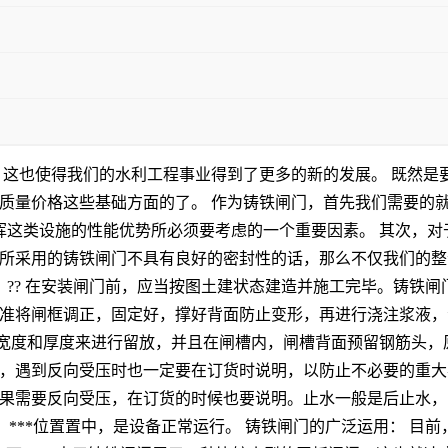
这也使得我们的水利工程事业得到了更多的新的发展。 既然是
质量价格这些基础方面的了。 作为铸铁闸门，首先我们需要的
挥这类设施的性能优势所必须要考虑的一个重要因素。 其次，对
所采用的铸铁闸门不具有良好的密封性的话，那么不仅我们的整
 ?? 在安装闸门前，应当按图土建状态建造并施工完毕。铸铁
准将闸框调正，固定好，撑好背面防止变形，再进行浇注浆液，注
闸门框的宽度和厚度来进行留放，并且在闸槽内，闸槽背面预留钢筋头
，遇到反向受压时也一定要在订货时说明，以防止不必要的重大事
果需要反向受压，在订货的时候也要说明。止水一般是后止水，
理，***位置置中，是设备正常运行。 铸铁闸门的广泛运用： 