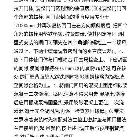
拉开门体, 调整闸门密封面的垂直度, 通过调整闸门四
个角部的螺栓, 闸门密封面的垂直度误差小于
1/1000mm, 并再次复核闸门左右方向倾斜度后, 把四个
角部的螺栓用垫铁垫实, 拧紧螺母, 使其固定牢固 (附
壁式安装的闸门可预先在四个角部的螺栓上一个螺母,
通过上、下两个螺母调节密封面的垂直度误差) 。4.
放下门体使门体与门框吻合,用塞尺检查上、下密封面
的间隙,使间隙保持在 0.1mm 以内,间隙超标时,可在该
处 的门框背面垫入斜铁,同时将地脚螺栓略为旋松,直
至间隙合格为止。 5. 将闸门四周的混凝土面用细砂浆
混凝土二次浇灌、捣固,注意不得采用素 混凝土,浇灌
后应用振动泵捣固坚实,采用膨胀混凝土更佳,二次浇
灌混 凝土完全凝固后,再逐一检查紧固螺母。6. 带法
兰意味着安装时先将配对法兰垫上密封垫与闸门框法
兰连接到位,起 吊就位,按上述 2调正后与预埋钢管点
焊,然后按上述 3,调正后焊固。。