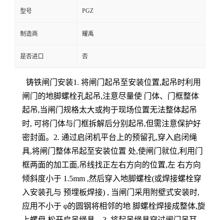
PGZ
型号
制造商
耀禹
是否进口
否
铸铁闸门安装1. 将闸门起吊至安装位置,起吊时利用
闸门的地脚螺栓孔起吊,注意尽量使 门体、门框整体
起吊,当闸门规格太大或拘于现场位置无法整体起吊
时, 可将门体与门框拆解后分别起吊,但需注意保护好
密封面。2. 通过启闭机平台上的预留孔,穿入启闭绳
具,将闸门整体吊起至安装位置 处,使闸门就位,利用门
框两面的加工面,吊线找正左右方向的位置,左 右方向
倾斜度小于 1.5mm ,然后穿入地脚螺栓(或焊接螺栓穿
入安装孔与 预埋板焊接) , 当闸门采用附壁式安装时,
应用不小于 φ的圆钢将相邻的地 脚螺栓焊接成整体,旋
上螺母,松开启吊绳具。3. 将起吊绳具穿过闸门吊耳,