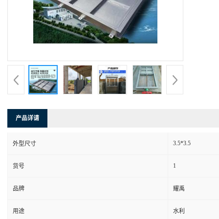
产品详请
3.5*3.5
外型尺寸
1
货号
品牌
耀禹
用途
水利