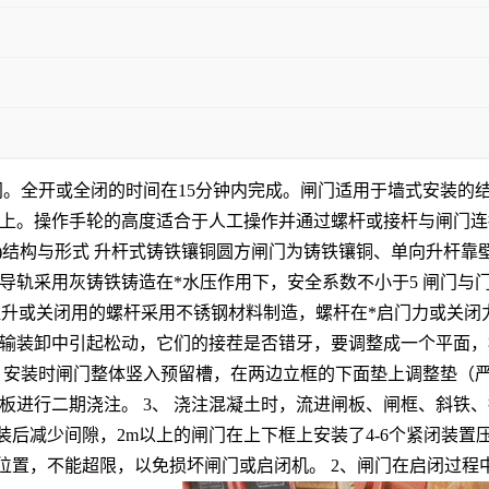
。全开或全闭的时间在15分钟内完成。闸门适用于墙式安装的
上。操作手轮的高度适合于人工操作并通过螺杆或接杆与闸门连
长度。 2)结构与形式 升杆式铸铁镶铜圆方闸门为铸铁镶铜、单向
轨采用灰铸铁铸造在*水压作用下，安全系数不小于5 闸门与门
作门体提升或关闭用的螺杆采用不锈钢材料制造，螺杆在*启门力或关闭
输装卸中引起松动，它们的接茬是否错牙，要调整成一个平面，检
 2、 安装时闸门整体竖入预留槽，在两边立框的下面垫上调整垫
进行二期浇注。 3、 浇注混凝土时，流进闸板、闸框、斜铁、
装后减少间隙，2m以上的闸门在上下框上安装了4-6个紧闭装
位置，不能超限，以免损坏闸门或启闭机。 2、闸门在启闭过程