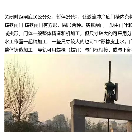
关闭时距闸底10公分处，暂停2分钟，让激流冲净底门槽内杂
铸铁闸门 铸铁闸门有方形、圆形两种。铸铁闸门一般由门叶
或拱形。门体一般整体铸造和机加工，但尺寸较大的可采用分
水工作面一起精加工，一些尺寸较大的也可“P”形橡皮止水
整体铸造加工，导轨可用螺栓（螺钉）与门框相接，或与下部