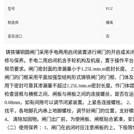
PGZ
型号
制造商
耀禹
是否进口
否
铸铁镶铜圆闸门采用手电两用启闭装置进行闸门的开启或关闭
修与保养。手电二用启闭机含手轮机构及机座，置于操作平台
规范要求。闸门密封面的渗漏量小于1.25L/min.m密封
闸门的门框采用平面加强型结构形式铸铁闸门的门框、门体及导
用下密封可靠其渗漏量不超过1.25L/min.m密封长度。
检查竖框与横框之间、闸板与闸板之间的连接螺丝，是否在运
0.08mm，如有间隙可以调节闭紧装置。上紧各连接螺栓。
找平，各地脚孔内串上地脚螺栓，调节好闸门的位置，支好模板
4、 清除加固物。闸门出厂前，为使闸板、闸框贴合紧凑，安
（二）使用保养 ：1、闸门在启闭时应注意闸板的上、下极限