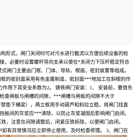
结构形式，闸门关闭时可对污水进行截流以方便后续设备的检
接，必要时设置螺杆导向支承以使在*关闭力下压杆稳定符合
升杆靠壁式闸门主要由门框、门体、导轨、楔座、密封装置等组成。
框的密封面采用有色金属制造，密封面***地加工在斜楔的作
力作用下其安全系数为2。 铸铁闸门安装：1、 安装前，要首先
查闸板与闸槽的间隙，***闸槽与闸板的间隙不大于
（严禁垫下横梁），两立框用手动葫芦和斜拉立稳，将闸门找直
挡板间的灰浆应***清除，以防止灰浆凝固后影响闸门启闭。
置压铁，注意在间隙调整后，闭紧压铁拆除，以便闸门启闭。
中如有异常情况应立即停止使用，及时检查修理。 3、闸门在