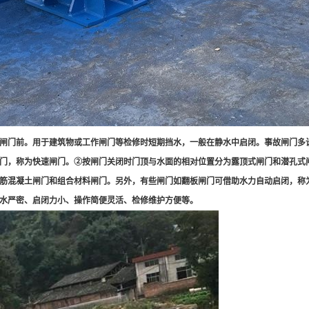
闸门前。用于建筑物或工作闸门等检修时短期挡水，一般在静水中启闭。事故闸门多
门，称为快速闸门。②按闸门关闭时门顶与水面的相对位置分为露顶式闸门和潜孔式
筋混凝土闸门和组合材料闸门。另外，有些闸门如翻板闸门可借助水力自动启闭，称
水严密、启闭力小、操作简便灵活、检修维护方便等。