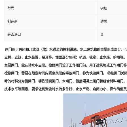
型号
钢坝
制造商
耀禹
是否进口
否
闸门用于关闭和开放泄（放）水通道的控制设施。水工建筑物的重要组成部分，可
支臂、支铰、止水装置、吊耳等。埋固部分包括：轨道、铰座、止水座、护角等。
主要闸门，能在动水中启闭。检修闸门设于工作闸门前。用于建筑物或工作闸门等
检修闸门；需要在限定时间内紧急关闭的事故闸门，称为快速闸门。 ②按闸门关
叶的材料分为钢闸门、铸铁镶铜闸门、木闸门、钢筋混凝土闸门和组合材料闸门。
技术水平等因素，要求做到泄流时水流条件好、止水严密、启闭力小、操作简便灵