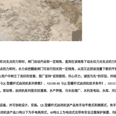
尼对支点的力矩时，闸门自动开启到一定倾角，直到在该倾角下动水压力对支点的力
点的力矩时，水力自控翻板闸门可自行回关到一定倾角，从而又达到该流量下新的平
用户中树立了良好的信誉。我厂坚持“说到做到，尽心尽力，诚信为先”的宗旨，并结合
QL型螺杆式启闭机系列参数》、SD298-88《QL型螺杆式启闭机技术条件》、SD315-
，泵站等，启闭机系列是农田灌溉、水产养殖、污水处理厂、水利发电站、水库、河
设备，并可协助设计、安装。QL型螺杆式启闭机该产品有手动平推式和侧摇式，有手
启闭机该产品25吨以下为手电两用式，40吨以上为电动式且带有安全过载保护装置