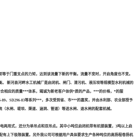
矩等于门重支点的力矩，达到该流量下新的平衡。流量不变时，开启角度也不变。
衡。 新河县河畔水工机械厂是启闭机、闸门、清污机、液压坝等规模型水利机械的
相应的质量***体系，竭诚为新老客户体供*质的产品，***的价格，*的服
89、SD296-83等系列***，多次受到省、市***的嘉奖，并由水利部、农业部授予
流（水闸、堤坝、渠道、涵洞、管道）等进水闸、退水闸的配套机械。
电两用式，还分为单吊点和双吊点。其中小吨位启闭机带有机锁装置，3吨以上启
，均配有上下极限装置。另外我公司可根据用户具体要求生产各种吨位的高扬程卷扬机