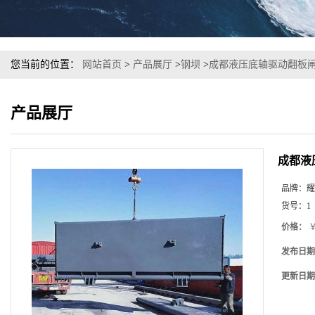
您当前的位置：
网站首页
>
产品展厅
>
钢坝
>
成都液压底轴驱动翻板
产品展厅
成都液
品牌：
耀
货号：
1
价格：
￥
发布日期
更新日期