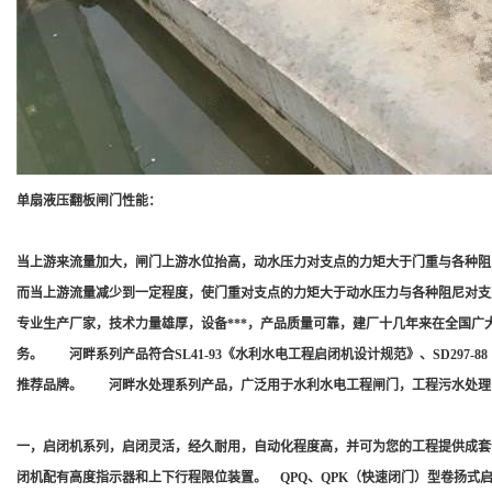
单扇液压翻板闸门性能：
当上游来流量加大，闸门上游水位抬高，动水压力对支点的力矩大于门重与各种阻
而当上游流量减少到一定程度，使门重对支点的力矩大于动水压力与各种阻尼对支
专业生产厂家，技术力量雄厚，设备***，产品质量可靠，建厂十几年来在全国广大
务。 河畔系列产品符合SL41-93《水利水电工程启闭机设计规范》、SD297-88《
推荐品牌。 河畔水处理系列产品，广泛用于水利水电工程闸门，工程污水处理
一，启闭机系列，启闭灵活，经久耐用，自动化程度高，并可为您的工程提供成套
闭机配有高度指示器和上下行程限位装置。 QPQ、QPK（快速闭门）型卷扬式