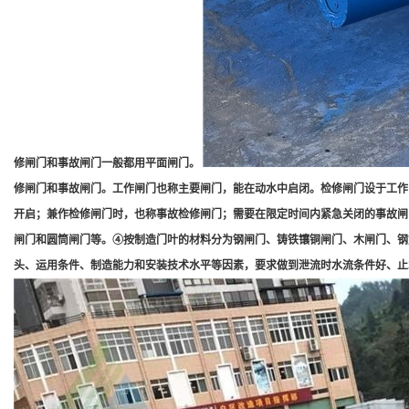
修闸门和事故闸门一般都用平面闸门。
修闸门和事故闸门。工作闸门也称主要闸门，能在动水中启闭。检修闸门设于工作
开启；兼作检修闸门时，也称事故检修闸门；需要在限定时间内紧急关闭的事故闸
闸门和圆筒闸门等。④按制造门叶的材料分为钢闸门、铸铁镶铜闸门、木闸门、钢
头、运用条件、制造能力和安装技术水平等因素，要求做到泄流时水流条件好、止