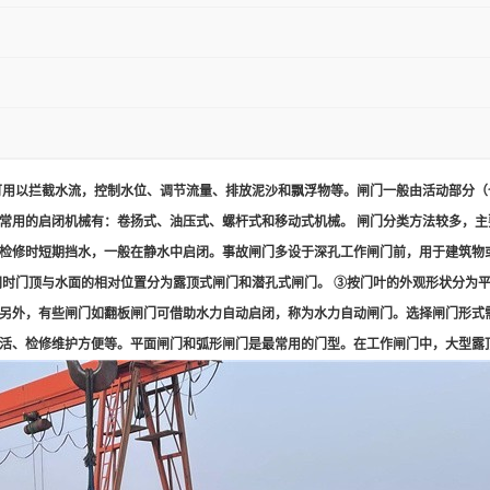
用以拦截水流，控制水位、调节流量、排放泥沙和飘浮物等。闸门一般由活动部分（
常用的启闭机械有：卷扬式、油压式、螺杆式和移动式机械。 闸门分类方法较多，主
检修时短期挡水，一般在静水中启闭。事故闸门多设于深孔工作闸门前，用于建筑物
闭时门顶与水面的相对位置分为露顶式闸门和潜孔式闸门。 ③按门叶的外观形状分为
另外，有些闸门如翻板闸门可借助水力自动启闭，称为水力自动闸门。选择闸门形式
活、检修维护方便等。平面闸门和弧形闸门是最常用的门型。在工作闸门中，大型露