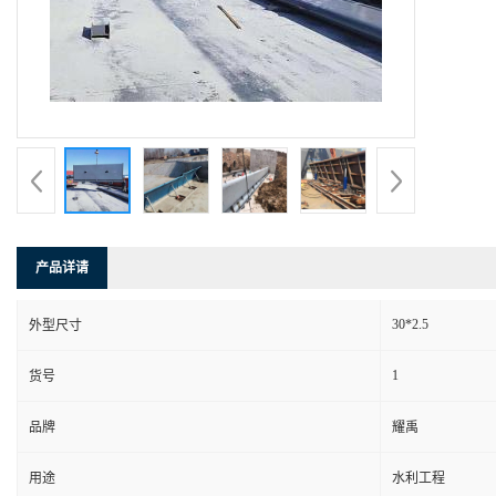
产品详请
30*2.5
外型尺寸
1
货号
品牌
耀禹
用途
水利工程