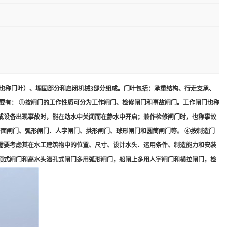
也称门叶）、埋固部分和启闭机械3部分组成。门叶包括：承重结构、行走支承、
要有： ①按闸门的工作性质可分为工作闸门、检修闸门和事故闸门。工作闸门也称
或设备出现事故时，能在动水中关闭而在静水中开启；兼作检修闸门时，也称事故
平面闸门、弧形闸门、人字闸门、拱形闸门、球形闸门和圆筒闸门等。 ④按制造门
需要考虑其在水工建筑物中的位置、尺寸、设计水头、运用条件、制造能力和安装
顶式闸门和高水头潜孔式闸门多用弧形闸门，船闸上多用人字闸门和横拉闸门，检