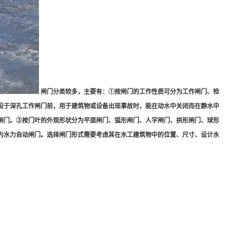
闸门分类较多，主要有：①按闸门的工作性质可分为工作闸门、检
设于深孔工作闸门前，用于建筑物或设备出现事故时，能在动水中关闭而在静水中
闸门。③按门叶的外观形状分为平面闸门、弧形闸门、人字闸门、拱形闸门、球形
为水力自动闸门。选择闸门形式需要考虑其在水工建筑物中的位置、尺寸、设计水