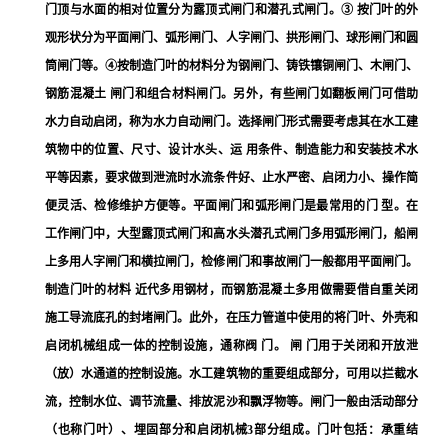
门顶与水面的相对位置分为露顶式闸门和潜孔式闸门。③ 按门叶的外
观形状分为平面闸门、弧形闸门、人字闸门、拱形闸门、球形闸门和圆
筒闸门等。④按制造门叶的材料分为钢闸门、铸铁镶铜闸门、木闸门、
钢筋混凝土 闸门和组合材料闸门。另外，有些闸门如翻板闸门可借助
水力自动启闭，称为水力自动闸门。选择闸门形式需要考虑其在水工建
筑物中的位置、尺寸、设计水头、运 用条件、制造能力和安装技术水
平等因素，要求做到泄流时水流条件好、止水严密、启闭力小、操作简
便灵活、检修维护方便等。平面闸门和弧形闸门是最常用的门 型。在
工作闸门中，大型露顶式闸门和高水头潜孔式闸门多用弧形闸门，船闸
上多用人字闸门和横拉闸门，检修闸门和事故闸门一般都用平面闸门。
制造门叶的材料 近代多用钢材，而钢筋混凝土多用做需要借自重关闭
施工导流底孔的封堵闸门。此外，在压力管道中使用的将门叶、外壳和
启闭机械组成一体的控制设施，通称阀 门。 闸 门用于关闭和开放泄
（放）水通道的控制设施。水工建筑物的重要组成部分，可用以拦截水
流，控制水位、调节流量、排放泥沙和飘浮物等。闸门一般由活动部分
（也称门叶）、埋固部分和启闭机械3部分组成。门叶包括：承重结