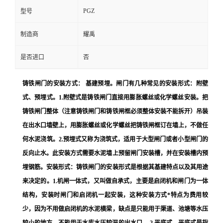
PGZ
型号
制造商
耀禹
是否进口
否
铸铁闸门的安装方式： 基建预埋。闸门有几种常见的安装形式：附壁
式、预埋式。1.附壁式是铸铁闸门直接用膨胀螺丝或化学螺丝安装。把
铸铁闸门整体（注意铸铁闸门和铸铁闸框必须整体安装不能拆开）吊装
在出水口墙壁上，用膨胀螺丝或化学螺丝把铸铁闸框订在墙上，不做任
何水泥浇筑。2.预埋式又称为浇筑式，适用于大型闸门或者小型闸门的
反向止水。此安装方式需要水泥墙上预留闸门安装槽，并在安装槽内预
埋钢筋。安装形式：铸铁闸门的安装形式是根据其基建特点以及其用途
来决定的。1.机闸一体式，又叫做自承式，主要是启闭机和闸门为一体
结构，安装时闸门和启闭机一起安装，这种安装方式*特点为费用较
少，因为不用做启闭机的水泥横梁，缺点是只能用于渠道、池塘等水压