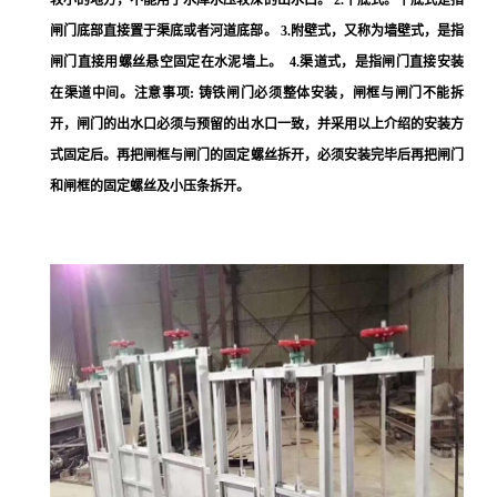
较小的地方，不能用于水库水压较深的出水口。 2.平底式。平底式是指
闸门底部直接置于渠底或者河道底部。 3.附壁式，又称为墙壁式，是指
闸门直接用螺丝悬空固定在水泥墙上。 4.渠道式，是指闸门直接安装
在渠道中间。注意事项: 铸铁闸门必须整体安装，闸框与闸门不能拆
开，闸门的出水口必须与预留的出水口一致，并采用以上介绍的安装方
式固定后。再把闸框与闸门的固定螺丝拆开，必须安装完毕后再把闸门
和闸框的固定螺丝及小压条拆开。