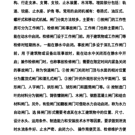
构、行走支承、支臂、支铰、止水装置、吊耳等。埋固部分包括：轨
道、铰座、止水座、护角 等。常用的启闭机械有：卷扬式、油压式、
螺杆式和移动式机械。闸门分类方法较多，主要有：①按闸门的工作性
质可分为工作闸门、检修闸门和事故闸门。工作闸 门也称主要闸门，
能在动水中启闭。检修闸门设于工作闸门前。用于建筑物或工作闸门等
检修时短期挡水，一般在静水中启闭。事故闸门多设于深孔工作闸门
前，用 于建筑物或设备出现事故时，能在动水中关闭而在静水中开
启；兼作检修闸门时，也称事故检修闸门；需要在限定时间内紧急关闭
的事故闸门，称为快速闸门。②按 闸门关闭时门顶与水面的相对位置
分为露顶式闸门和潜孔式闸门。③按门叶的外观形状分为平面闸门、弧
形闸门、人字闸门、拱形闸门、球形闸门和圆筒闸门等。④ 按制造门
叶的材料分为钢闸门、铸铁镶铜闸门、木闸门、钢筋混凝土闸门和组合
材料闸门。另外，有些闸门如翻板闸门可借助水力自动启闭，称为水力
自动闸门。选 择闸门形式需要考虑其在水工建筑物中的位置、尺寸、
设计水头、运用条件、制造能力和安装技术水平等因素，要求做到泄流
时水流条件好、止水严密、启闭力小、 操作简便灵活、检修维护方便