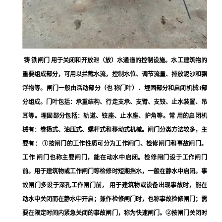
铸 铁闸门 用于关闭和开放泄（放）水通道的控制设施。水工建筑物的
重要组成部分，可用以拦截水流，控制水位、调节流量、排放泥沙和飘
浮物等。闸门一般由活动部分（也 称门叶）、埋固部分和启闭机械3部
分组成。门叶包括：承重结构、行走支承、支臂、支铰、止水装置、吊
耳等。埋固部分包括：轨道、铰座、止水座、护角等。常 用的启闭机
械有：卷扬式、油压式、螺杆式和移动式机械。闸门分类方法较多，主
要有： ①按闸门的工作性质可分为工作闸门、检修闸门和事故闸门。
工作 闸门也称主要闸门，能在动水中启闭。检修闸门设于工作闸门
前。用于建筑物或工作闸门等检修时短期挡水，一般在静水中启闭。事
故闸门多设于深孔工作闸门前， 用于建筑物或设备出现事故时，能在
动水中关闭而在静水中开启；兼作检修闸门时，也称事故检修闸门；需
要在限定时间内紧急关闭的事故闸门，称为快速闸门。②按闸门关闭时