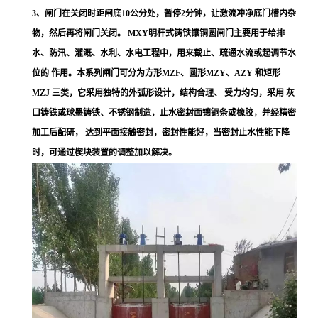
3、闸门在关闭时距闸底10公分处，暂停2分钟，让激流冲净底门槽内杂
物，然后再将闸门关闭。 MXY明杆式铸铁镶铜圆闸门主要用于给排
水、防汛、灌溉、水利、水电工程中，用来截止、疏通水流或起调节水
位的 作用。本系列闸门可分为方形MZF、圆形MZY、AZY 和矩形
MZJ 三类，它采用独特的外弧形设计，结构合理、 受力均匀，采用 灰
口铸铁或球墨铸铁、不锈钢制造，止水密封面镶铜条或橡胶，并经精密
加工后配研， 达到平面接触密封，密封性能好，当密封止水性能下降
时，可通过楔块装置的调整加以解决。