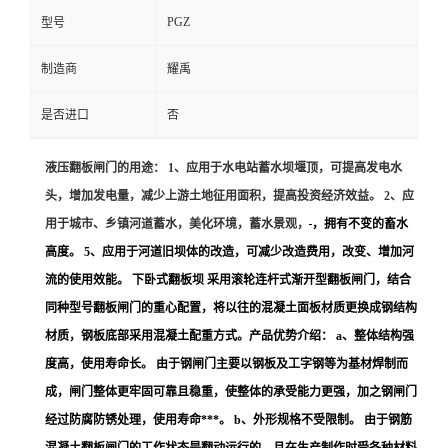
PGZ
型号
制造商
耀禹
是否进口
否
液压翻板闸门的用途： 1、应用于水电站蓄水坝堰顶，可提高发电水
头，增加发电量，减少上游土地征用面积，提高投资经济效益。 2、应
用于城市、乡镇河道蓄水，美化环境，蓄水景观，
，拥有不变的畜水
高度。 5、应用于河道旧坝体的改造，可减少改造费用，改变、增加河
流的使用效能。 下卧式翻板坝 采用滚轮连杆式渐开型翻板闸门，结合
同种型号翻板闸门的重心配置，将以往的混凝土面板材质更换成钢结构
材质，钢板底部采用混凝土配重方式。产品优势介绍： a、整体结构强
度高，使用寿命长。 由于钢闸门主要以钢板及工字钢等为基材焊制而
成，闸门整体更牢固可靠且稳重，使整体的承受能力更强，加之钢闸门
经过防腐防锈处理，使用寿命***。 b、外形规格不受限制。 由于钢筋