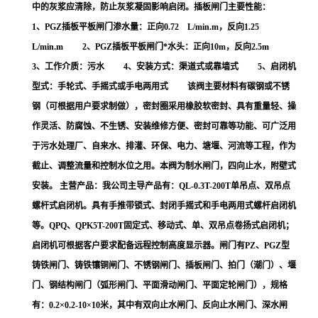
中的灰浆应清除，防止灰浆凝固影响启闭。插板闸门主要性能：
1、PGZ插板平板闸门渗水量：正向0.72 L/min.m，反向1.25
L/min.m 2、PGZ插板平板闸门*水头：正向10m，反向2.5m
3、工作介质：污水 4、安装方式：渠道式或靠墙式 5、启闭机
型式：手轮式、手摇式或手电两用式 该阀主要材料有碳钢或不锈
钢（可根据用户要求制做），密封圈采用橡胶软密封、具有重量轻、操
作灵活、防腐蚀、不生锈、安装维修方便、密封可靠等功能、可广泛用
于污水处理厂、自来水、排灌、环保、电力、塘堰、河流等工程，作为
截止、调整流量和控制水位之用。本阀为制水闸门，四向止水，附壁式
安装。 主营产品：我公司主导产品有：QL-0.3T-200T单吊点、双吊点
螺杆式启闭机。具有手推带锁式、封闭手摇式和手电两用式螺杆启闭机
等。QPQ、QPK5T-200T固定式、移动式、单、双吊点卷扬式启闭机；
启闭机可根据客户要求配备远程控制高度显示器。闸门有PZ、PGZ型
铸铁闸门、铸铁镶铜闸门、不锈钢闸门、插板闸门、拍门（潮门）、堰
门、钢结构闸门（弧形闸门、平面滑动闸门、平面定轮闸门），规格
有：0.2×0.2-10×10米，其中有双向止水闸门、反向止水闸门、深水闸