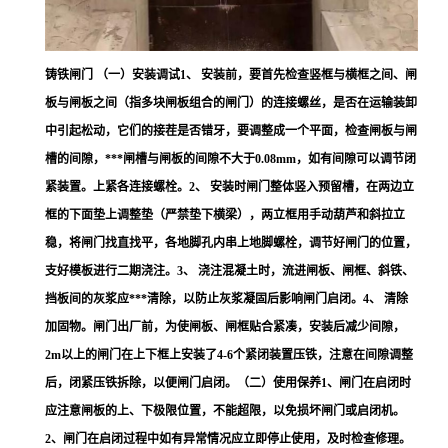
铸铁闸门 （一）安装调试1、 安装前，要首先检查竖框与横框之间、闸
板与闸板之间（指多块闸板组合的闸门）的连接螺丝，是否在运输装卸
中引起松动，它们的接茬是否错牙，要调整成一个平面，检查闸板与闸
槽的间隙，***闸槽与闸板的间隙不大于0.08mm，如有间隙可以调节闭
紧装置。上紧各连接螺栓。2、 安装时闸门整体竖入预留槽，在两边立
框的下面垫上调整垫（严禁垫下横梁），两立框用手动葫芦和斜拉立
稳，将闸门找直找平，各地脚孔内串上地脚螺栓，调节好闸门的位置，
支好模板进行二期浇注。3、 浇注混凝土时，流进闸板、闸框、斜铁、
挡板间的灰浆应***清除，以防止灰浆凝固后影响闸门启闭。4、 清除
加固物。闸门出厂前，为使闸板、闸框贴合紧凑，安装后减少间隙，
2m以上的闸门在上下框上安装了4-6个紧闭装置压铁，注意在间隙调整
后，闭紧压铁拆除，以便闸门启闭。（二）使用保养1、闸门在启闭时
应注意闸板的上、下极限位置，不能超限，以免损坏闸门或启闭机。
2、闸门在启闭过程中如有异常情况应立即停止使用，及时检查修理。