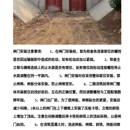
闸门安装注意事项: 1、在闸门安装前，首先检查各连接部位的螺栓
是否因运输装卸中造成的松动，如有松动应加以紧固。 2、检查主
立框与横框连结上的止水面是否有错位，如有错位则松动连接螺栓将止
水面调整在同一平面内。 3、闸门安装时应采用整体就位安装，禁
止闸框、闸板分体安装，防止闸框变形。 4、二期浇筑前将闸门整
体吊装就位后找好前后、左右的正确位置，然后调整螺栓与工程配钢筋
焊牢固。 5、闸门出厂前，为了使闸板、闸框贴合的更紧，安装后
减少间隙，2米以上的闸门在上下横框上安装了压板卡铁，立框的斜铁
上增加了顶丝。注意在间隙调整后将卡铁和斜铁上的顶丝拆除，以使闸
门启闭。 6、在浇筑混凝土时，流进闸板、闸框、斜铁、挡板间隙