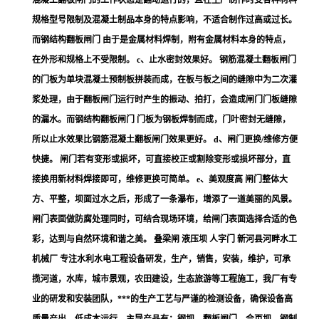
混凝土翻板闸门的工作状态是翻动运行的，且在生产制作时受各种材料
规格型号限制及混凝土制品本身的特点影响，不适合制作过高或过长。
而钢结构翻板闸门 由于是金属材料焊制，附有金属材料本身的特点，
在外形和规格上不受限制。 c、止水密封效果好。 钢筋混凝土翻板闸门
的门板为单块混凝土预制板拼装而成，在板与板之间的缝隙中为二次灌
浆处理，由于翻板闸门运行时产生的振动、拍打，会造成闸门门板缝隙
的漏水。而钢结构翻板闸门 门板为钢板焊制而成，门叶密封无缝隙，
所以止水效果比钢筋混凝土翻板闸门效果更好。 d、闸门更换/维修方便
快捷。 闸门若有变形或损坏，可直接校正或割除变形或损坏部分，直
接换用新材料焊接即可，维修更换可简单。 e、美观度高 闸门整体大
方、平整，坝面过水之后，形成了一条瀑布，增添了一道美丽的风景。
闸门表面做防腐处理同时，可结合现场环境，给闸门表面选择合适的色
彩，达到与自然环境和谐之美。 叠梁闸 液压坝 人字门 新河县河畔水工
机械厂 专注水利水电工程设备研发，生产，销售，安装，维护，可承
揽河道，水库，城市景观，农田建设，生态旅游等工程施工，我厂有专
业的研发和安装团队，***的生产工艺与严谨的检测设备，确保设备高