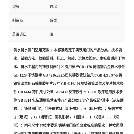
PGZ
型号
制造商
耀禹
是否进口
否
供水排水闸门适用范围 1 本标准规定了铸铁闸门的产品分类、技术要
求、试验方法、检验规则、标志、包装、运输及贮存。本标准适用于供
水、排水工程用的铸铁制闸门 2?引用标准GB 1176 铸造铜合金技术条件
GB 1220 不锈钢棒 GB 4216.2?2.5巴灰铸铁管法兰尺寸GB 4216.9?灰铸
铁管法兰用石棉橡胶垫片尺寸 GB 4216.10?灰铸铁管法兰及垫片技术条
件 GB 6414 铸件尺寸公差 GB 9439 灰铸铁件 YB 3211 涂漆通用技术条
件 YB 3214 包装通用技术条件3?产品分类 3.1?产品标记?其中（从左到
右）：铸铁闸门Z；门杆形式M（明杆式），A（暗杆式）；安装方式
Q（墙式），G（墙管式）闸孔形状Y（圆形），F（方形），J（矩
形）；闸孔尺寸 4?技术要求 铸铁闸门应符合本标准的要求，并按照规