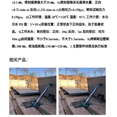
≤0.1 ㎜，密封座厚度大于10 ㎜。 b)密封面每米长度渗水量：正向
≤0.7L/min·m 反向≤1.25L/min·m c)公称压力≤0.1Mpa；密封试验压力
0.1Mpa。 d)工作环境：温度-20℃～120℃ 湿度：95% 工作介质：水与
污水 PH 值：5～10 e)安装位置：正常状态下正向迎水、处于铅垂状
态。 f)工作水头：单向受压：正向：10m 反向：5m 双向受压：均为
10m g)启闭速度：不小于0.2m/min，不大于1.5m/min。 h)闸框距边壁距
离≥300 ㎜，距池底距离≥150 ㎜～250 ㎜。 2 主要部件材质及执行标准
相关产品：