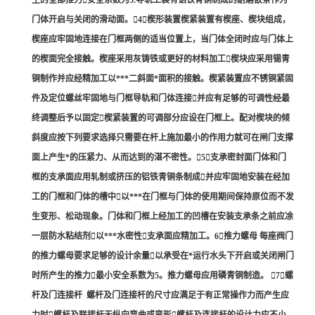
生的全部推力安全系数为5.导轨上装有铝铁青铜制成的耐磨嵌条作为
门体开启与关闭的滑动面。4楔形装置楔紧装置有楔座、楔块组成，
楔座应牢固地连接在门框两侧的适当位置上，当门体全闭时应与门体上
的楔面完全接触。楔座采用灰铸铁或更好的材料加工楔块应采用锡青
铜制作并应经精加工以***二斜面*面积的接触。楔紧装置应不锈铜紧固
件及定位螺丝牢固地与门框导轨和门体连接并应有足够的可调性经最
终调整后予以固定楔紧装置的可调部分应设在门框上。配对楔块的倾
斜度应按下列要求选择只需要在杆上施加最小的作用力就可在闸门支撑
面上产生*的压紧力、从而达到的湛不密性。5支承密封面门体和门
框的支承面应用轧制或挤压的铝铁青铜条制成并应牢固地安装在经加
工的门框和门体的槽中以***在门框与门体的使用期间保持原位而不发
生变形、松动现象。门体和门框上经加工的凹槽在安装支承条之前应凃
一层防水粘结剂以***水密性支承面应精加工。6推力螺母 每座阀门
的推力螺母要求足够的设计余量以承受在*运行水头下开启或关闭闸门
时所产生的推力最小安全系数为5。推力螺母应用磷青铜制造。 7螺
杆及门连接杆 螺杆及门连接杆的尺寸应满足于有正常操作力而产生应