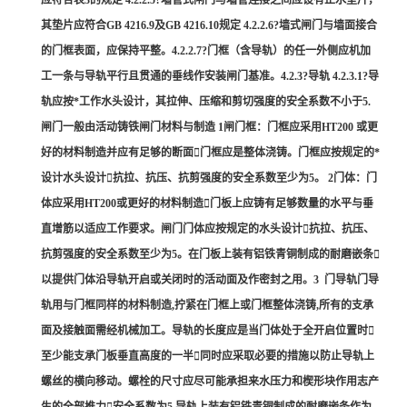
应符合表3的规定 4.2.2.5?墙管式闸门与墙管连接之间应设有止水垫片，
其垫片应符合GB 4216.9及GB 4216.10规定 4.2.2.6?墙式闸门与墙面接合
的门框表面，应保持平整。4.2.2.7?门框（含导轨）的任一外侧应机加
工一条与导轨平行且贯通的垂线作安装闸门基准。4.2.3?导轨 4.2.3.1?导
轨应按*工作水头设计，其拉伸、压缩和剪切强度的安全系数不小于5.
闸门一般由活动铸铁闸门材料与制造 1闸门框：门框应采用HT200 或更
好的材料制造并应有足够的断面门框应是整体浇铸。门框应按规定的*
设计水头设计抗拉、抗压、抗剪强度的安全系数至少为5。 2门体：门
体应采用HT200或更好的材料制造门板上应铸有足够数量的水平与垂
直增筋以适应工作要求。闸门门体应按规定的水头设计抗拉、抗压、
抗剪强度的安全系数至少为5。在门板上装有铝铁青铜制成的耐磨嵌条
以提供门体沿导轨开启或关闭时的活动面及作密封之用。3 门导轨门导
轨用与门框同样的材料制造,拧紧在门框上或门框整体浇铸,所有的支承
面及接触面需经机械加工。导轨的长度应是当门体处于全开启位置时
至少能支承门板垂直高度的一半同时应采取必要的措施以防止导轨上
螺丝的横向移动。螺栓的尺寸应尽可能承担来水压力和楔形块作用志产