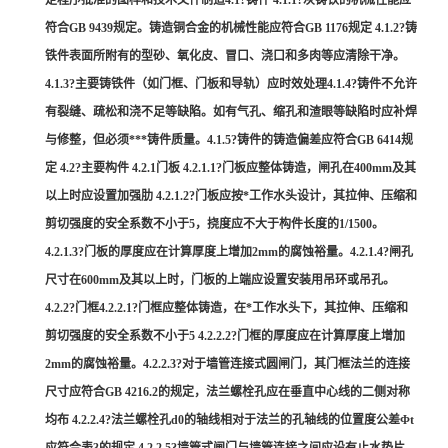
定程序批准的图样和技术文件制造4.1?铸件 4.1.1?灰铸铁的机械性能应
符合GB 9439规定。铸造铜合金的机械性能应符合GB 1176规定 4.1.2?铸
铁件表面所附有的型砂、氧化皮、冒口、浇口和多肉等应清除干净。
4.1.3?主要铸铁件（如门框、门板和导轨）应时效处理4.1.4?铸件不允许
有裂缝、疏松和浇不足等缺陷。如有气孔、缩孔和渣眼等缺陷时应补焊
与修整，但必须***铸件质量。4.1.5?铸件的铸造偏差应符合GB 6414规
定 4.2?主要构件 4.2.1门板 4.2.1.1?门板应整体铸造，闸孔在400mm及其
以上时应设置加强肋 4.2.1.2?门板应按*工作水头设计，其拉伸、压缩和
剪切强度的安全系数不小于5，挠度应不大于构件长度的1/1500。
4.2.1.3?门板的厚度应在计算厚度上增加2mm的腐蚀裕量。4.2.1.4?闸孔
尺寸在600mm及其以上时，门板的上端应设置安装用吊环或吊孔。
4.2.2?门框4.2.2.1?门框应整体铸造，在*工作水头下，其拉伸、压缩和
剪切强度的安全系数不小于5 4.2.2.2?门框的厚度应在计算厚度上增加
2mm的腐蚀裕量。4.2.2.3?对于墙管连接式圆闸门，其门框法兰的连接
尺寸应符合GB 4216.2的规定，法兰螺栓孔应在垂直中心线的二侧对称
均布 4.2.2.4?法兰螺栓孔d0的轴线相对于法兰的孔轴线的位置度公差Φt