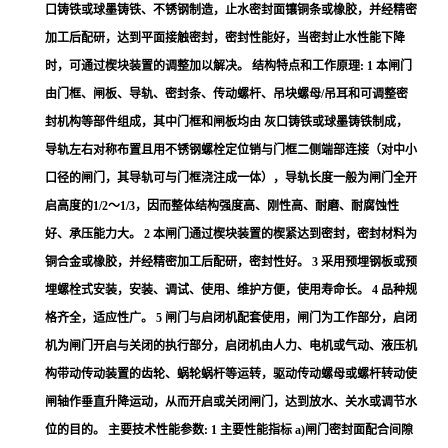
口铸铁或球墨铸铁、不锈钢制造，止水密封面镶铜条或橡胶，并经精密
加工后配研，达到平面接触密封，密封性能好，当密封止水性能下降
时，可通过楔块装置的调整加以解决。 结构特点和工作原理: 1 本闸门
由门框、闸板、导轨、密封条、传动螺杆、吊块螺母/吊耳和可调整密
封机构等部件组成，其中门框和闸板均由 灰口铸铁或球墨铸铁制成，
导轨左右对称布置且用不锈钢螺栓定位销与门框二侧端部连接（对中小
口径的闸门，其导轨可与门框浇注成一体），导轨长度一般为闸门全开
启高度的1/2～1/3，因而整体结构强度高、刚性高、耐磨、耐腐蚀性
好、承压能力大。 2 本闸门通过楔块装置的楔紧达到密封，密封材料为
铜合金或橡胶，并经精密加工后配研，密封性好。 3 采用预埋钢板或预
埋螺栓式安装，安装、调试、使用、维护方便，使用寿命长。 4 品种规
格齐全，适应性广。 5 闸门与启闭机配套使用，闸门为工作部分，启闭
机为闸门开启与关闭的执行部分，启闭机由人力、电机或气动、液压机
构带动传动装置的齿轮、蜗轮蜗杆等运转，驱动传动螺母或螺杆转动使
闸轴作垂直升降运动，从而开启或关闭闸门，达到放水、关水或调节水
位的目的。 主要技术性能参数: 1 主要性能指标 a)闸门密封面配合间隙