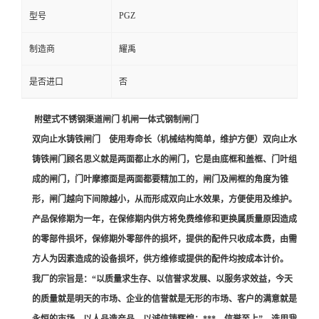
PGZ
型号
制造商
耀禹
是否进口
否
附壁式不锈钢渠道闸门 机闸一体式钢制闸门
双向止水铸铁闸门 使用寿命长（机械结构简单，维护方便）双向止水
铸铁闸门顾名思义就是两面都止水的闸门，它是由底框和盖框、门叶组
成的闸门，门叶摩擦面是两面都要精加工的，闸门及闸框的角度为锥
形，闸门越向下间隙越小，从而形成双向止水效果，方便使用及维护。
产品保修期为一年，在保修期内供方将免费维修和更换属质量原因造成
的零部件损坏，保修期外零部件的损坏，提供的配件只收成本费，由需
方人为因素造成的设备损坏，供方维修或提供的配件均按成本计价。
我厂的宗旨是：“以质量求生存、以信誉求发展、以服务求效益，今天
的质量就是明天的市场、企业的信誉就是无形的市场、客户的满意就是