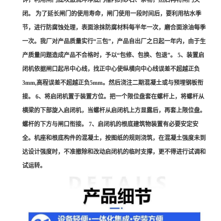
钟，利用闸门底坎激流冲净底门槽内的砂石、杂物，然后再将闸门关
闭。 为了延长闸门的使用寿命，闸门使用一段时间后，要利用枯水季
节，进行防腐蚀处理，表面涂抹防腐材料每半年一次，磨合面涂油每季
一次。我厂对产品质量实行“三包”，产品自出厂之日起一年内，由于生
产质量问题造成产品不合格时，予以“包修、包换、包退”。 5、装置启
闭机依据闸口起吊中心线，找正中心使纵横向中心线误差不超越正负
3mm,高程误差不超越正负5mm。然后浇注二期混凝土或与预埋钢板衔
接。 6、将启闭机置于装置方位。把一个限位盘套在螺杆上，将螺杆从
横梁的下部旋入启闭机，当螺杆从启闭机上方显露后，再套上限位盘。
螺杆的下方与闸口衔接。 7、启闭机的根底建筑物装置有必要安定安
全。机座和根底构件的混凝土，按图纸的规则浇筑，在混凝土强度未到
达设计强度时，不准撤除和改动启闭机的临时支撑，更不得进行试调和
试运转。