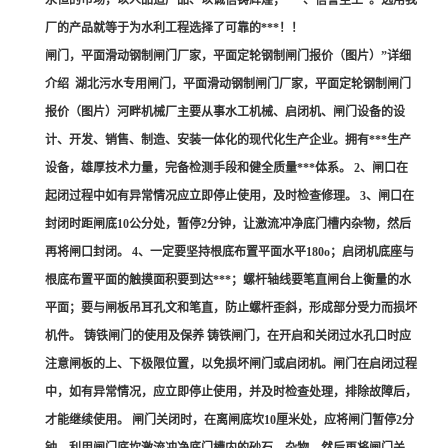
永恒的市场，以人品造产品、以诚信铸辉煌；***、信誉至上”。选用我
厂的产品就等于为水利工程选择了可靠的***！！
闸门，平面滑动钢制闸门厂家，平面定轮钢制闸门报价（图片）”详细
介绍 湖北污水专用闸门，平面滑动钢制闸门厂家，平面定轮钢制闸门
报价（图片）河畔机械厂主要从事水工机械、启闭机、闸门设备的设
计、开发、销售、制造、安装一体化的现代化生产企业。拥有***生产
设备，雄厚技术力量，完备检测手段和健全质量***体系。 2、闸口在
起闭过程中如有异常情况应立即停止使用，及时检查修理。 3、闸口在
封闭时距闸底10公分处，暂停2分钟，让激流冲净底门槽内杂物，然后
再将闸口封闭。 4、一定要坚持根底布置平面水平180o；启闭机底座与
根底布置平面的触摸面积要到达***；螺杆轴线要笔直闸台上衡量的水
平面；要与闸板吊耳孔文和笔直，防止螺杆歪斜，形成部分受力而损坏
机件。 铸铁闸门的使用及保养 铸铁闸门，在开启和关闭过水孔口时应
注意闸板的上、下极限位置，以免损坏闸门或启闭机。闸门在启闭过程
中，如有异常情况，应立即停止使用，并及时检查处理，排除故障后，
才能继续使用。 闸门关闭时，在离闸底坎10厘米处，应将闸门暂停2分