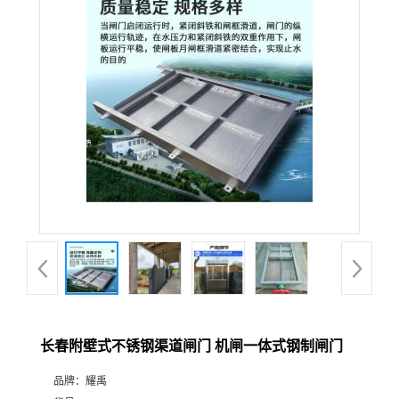
长春附壁式不锈钢渠道闸门 机闸一体式钢制闸门
品牌：
耀禹