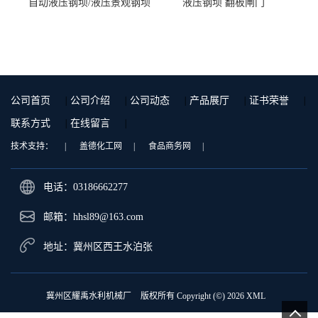
自动液压钢坝/液压景观钢坝
液压钢坝 翻板闸门
公司首页
|
公司介绍
|
公司动态
|
产品展厅
|
证书荣誉
|
联系方式
|
在线留言
|
技术支持：
|
盖德化工网
|
食品商务网
|
电话：03186662277
邮箱：
hhsl89@163.com
地址：冀州区西王水泊张
冀州区耀禹水利机械厂
版权所有 Copyright (©) 2026
XML