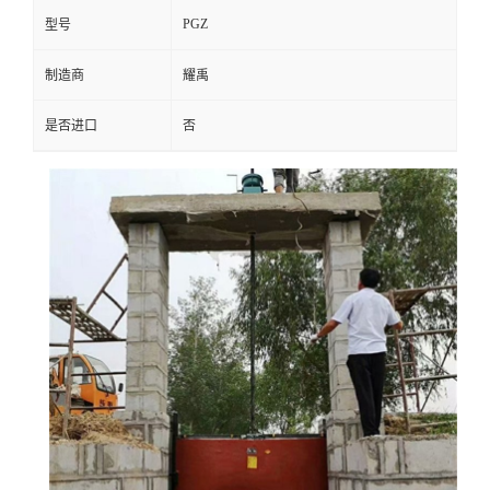
PGZ
型号
制造商
耀禹
是否进口
否