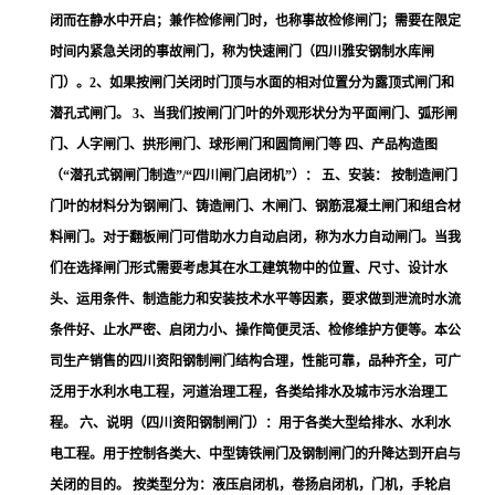
闭而在静水中开启；兼作检修闸门时，也称事故检修闸门；需要在限定
时间内紧急关闭的事故闸门，称为快速闸门（四川雅安钢制水库闸
门）。2、如果按闸门关闭时门顶与水面的相对位置分为露顶式闸门和
潜孔式闸门。 3、当我们按闸门门叶的外观形状分为平面闸门、弧形闸
门、人字闸门、拱形闸门、球形闸门和圆筒闸门等 四、产品构造图
（“潜孔式钢闸门制造”/“四川闸门启闭机”）： 五、安装： 按制造闸门
门叶的材料分为钢闸门、铸造闸门、木闸门、钢筋混凝土闸门和组合材
料闸门。对于翻板闸门可借助水力自动启闭，称为水力自动闸门。当我
们在选择闸门形式需要考虑其在水工建筑物中的位置、尺寸、设计水
头、运用条件、制造能力和安装技术水平等因素，要求做到泄流时水流
条件好、止水严密、启闭力小、操作简便灵活、检修维护方便等。本公
司生产销售的四川资阳钢制闸门结构合理，性能可靠，品种齐全，可广
泛用于水利水电工程，河道治理工程，各类给排水及城市污水治理工
程。 六、说明（四川资阳钢制闸门）：用于各类大型给排水、水利水
电工程。用于控制各类大、中型铸铁闸门及钢制闸门的升降达到开启与
关闭的目的。 按类型分为：液压启闭机，卷扬启闭机，门机，手轮启