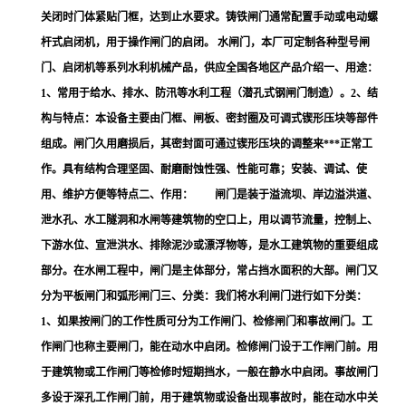
关闭时门体紧贴门框，达到止水要求。铸铁闸门通常配置手动或电动螺
杆式启闭机，用于操作闸门的启闭。 水闸门，本厂可定制各种型号闸
门、启闭机等系列水利机械产品，供应全国各地区产品介绍一、用途：
1、常用于给水、排水、防汛等水利工程（潜孔式钢闸门制造）。2、结
构与特点：本设备主要由门框、闸板、密封圈及可调式锲形压块等部件
组成。闸门久用磨损后，其密封面可通过锲形压块的调整来***正常工
作。具有结构合理坚固、耐磨耐蚀性强、性能可靠；安装、调试、使
用、维护方便等特点二、作用： 闸门是装于溢流坝、岸边溢洪道、
泄水孔、水工隧洞和水闸等建筑物的空口上，用以调节流量，控制上、
下游水位、宣泄洪水、排除泥沙或漂浮物等，是水工建筑物的重要组成
部分。在水闸工程中，闸门是主体部分，常占挡水面积的大部。闸门又
分为平板闸门和弧形闸门三、分类：我们将水利闸门进行如下分类：
1、如果按闸门的工作性质可分为工作闸门、检修闸门和事故闸门。工
作闸门也称主要闸门，能在动水中启闭。检修闸门设于工作闸门前。用
于建筑物或工作闸门等检修时短期挡水，一般在静水中启闭。事故闸门
多设于深孔工作闸门前，用于建筑物或设备出现事故时，能在动水中关