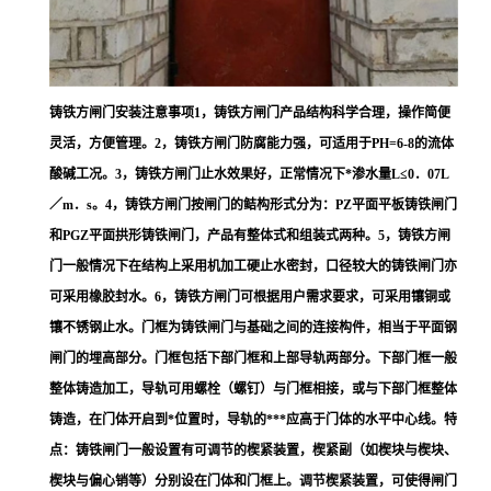
铸铁方闸门安装注意事项1，铸铁方闸门产品结构科学合理，操作简便
灵活，方便管理。2，铸铁方闸门防腐能力强，可适用于PH=6-8的流体
酸碱工况。3，铸铁方闸门止水效果好，正常情况下*渗水量L≤0．07L
／m．s。4，铸铁方闸门按闸门的鲒构形式分为：PZ平面平板铸铁闸门
和PGZ平面拱形铸铁闸门，产品有整体式和组装式两种。5，铸铁方闸
门一般情况下在结构上采用机加工硬止水密封，口径较大的铸铁闸门亦
可采用橡胶封水。6，铸铁方闸门可根据用户需求要求，可采用镶铜或
镶不锈钢止水。门框为铸铁闸门与基础之间的连接构件，相当于平面钢
闸门的埋高部分。门框包括下部门框和上部导轨两部分。下部门框一般
整体铸造加工，导轨可用螺栓（螺钉）与门框相接，或与下部门框整体
铸造，在门体开启到*位置时，导轨的***应高于门体的水平中心线。特
点：铸铁闸门一般设置有可调节的楔紧装置，楔紧副（如楔块与楔块、
楔块与偏心销等）分别设在门体和门框上。调节楔紧装置，可使得闸门