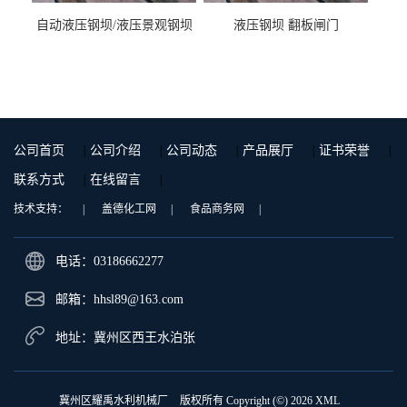
自动液压钢坝/液压景观钢坝
液压钢坝 翻板闸门
公司首页
|
公司介绍
|
公司动态
|
产品展厅
|
证书荣誉
|
联系方式
|
在线留言
|
技术支持：
|
盖德化工网
|
食品商务网
|
电话：03186662277
邮箱：
hhsl89@163.com
地址：冀州区西王水泊张
冀州区耀禹水利机械厂
版权所有 Copyright (©) 2026
XML