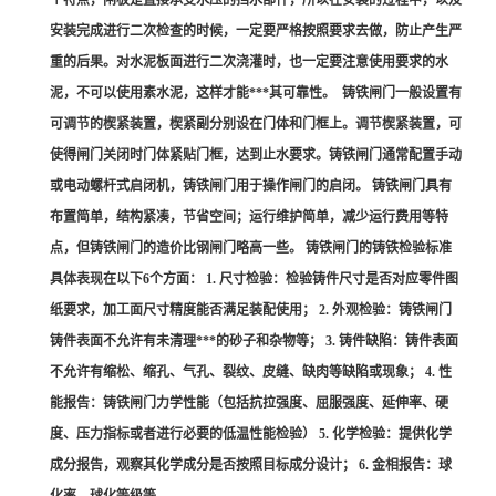
个特点，闸板是直接承受水压的挡水部件，所以在安装的过程中，以及
安装完成进行二次检查的时候，一定要严格按照要求去做，防止产生严
重的后果。对水泥板面进行二次浇灌时，也一定要注意使用要求的水
泥，不可以使用素水泥，这样才能***其可靠性。 铸铁闸门一般设置有
可调节的楔紧装置，楔紧副分别设在门体和门框上。调节楔紧装置，可
使得闸门关闭时门体紧贴门框，达到止水要求。铸铁闸门通常配置手动
或电动螺杆式启闭机，铸铁闸门用于操作闸门的启闭。 铸铁闸门具有
布置简单，结构紧凑，节省空间；运行维护简单，减少运行费用等特
点，但铸铁闸门的造价比钢闸门略高一些。 铸铁闸门的铸铁检验标准
具体表现在以下6个方面： 1. 尺寸检验：检验铸件尺寸是否对应零件图
纸要求，加工面尺寸精度能否满足装配使用； 2. 外观检验：铸铁闸门
铸件表面不允许有未清理***的砂子和杂物等； 3. 铸件缺陷：铸件表面
不允许有缩松、缩孔、气孔、裂纹、皮缝、缺肉等缺陷或现象； 4. 性
能报告：铸铁闸门力学性能（包括抗拉强度、屈服强度、延伸率、硬
度、压力指标或者进行必要的低温性能检验） 5. 化学检验：提供化学
成分报告，观察其化学成分是否按照目标成分设计； 6. 金相报告：球