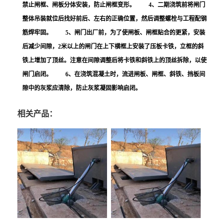
禁止闸框、闸板分体安装，防止闸框变形。 4、二期浇筑前将闸门
整体吊装就位后找好前后、左右的正确位置，然后调整螺栓与工程配钢
筋焊牢固。 5、闸门出厂前，为了使闸板、闸框贴合的更紧，安装
后减少间隙，2米以上的闸门在上下横框上安装了压板卡铁，立框的斜
铁上增加了顶丝。注意在间隙调整后将卡铁和斜铁上的顶丝拆除，以使
闸门启闭。 6、在浇筑混凝土时，流进闸板、闸框、斜铁、挡板间
隙中的灰浆应清除，防止灰浆凝固影响启闭。
相关产品：