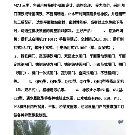
MZJ 三类，它采用独特的外弧形设计，结构合理、 受力均匀，采用 灰
口铸铁或球墨铸铁、不锈钢制造，止水密封面镶铜条或橡胶，并经精密
加工后配研， 达到平面接触密封，密封性能好，当密封止水性能下降
时，可通过楔块装置的调整加以解决。 主导产品： 1、 卷扬启闭
机；螺杆式启闭机3T-100T；手推带锁式、全封闭式0.3T-30T；螺杆侧
摇式0.5-2T；螺杆手摇式、手电两用式3T-100T（单、双吊式）；
2、 铸铁闸门、高压铸铁闸门、双面止水闸门、平面滑动钢闸门、平面
定轮钢闸门、镶铜铸铁方闸门、镶铜铸铁圆闸门、可调节式堰门、拍门
（潮门）、机门一体式闸门、弧形闸门、叠梁式闸门、不锈钢闸门
等。 3、 QPQ型、QPK型、QPG型、QPT型、QHQ型卷扬启闭机
（单、双吊式），格栅清污机等。 4、 橡胶止水带651型、652型、
653型、遇水膨胀型等各种橡胶止水带，止水橡皮有P60、P50、P45、
P35和各种内外拐角、平板、桥梁支座等，也可根据用户的要求加工订
做各种异型橡胶制品。