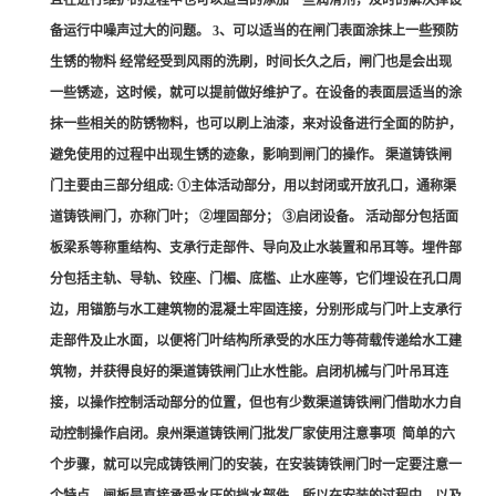
且在进行维护的过程中也可以适当的添加一些润滑剂，及时的解决掉设
备运行中噪声过大的问题。 3、可以适当的在闸门表面涂抹上一些预防
生锈的物料 经常经受到风雨的洗刷，时间长久之后，闸门也是会出现
一些锈迹，这时候，就可以提前做好维护了。在设备的表面层适当的涂
抹一些相关的防锈物料，也可以刷上油漆，来对设备进行全面的防护，
避免使用的过程中出现生锈的迹象，影响到闸门的操作。 渠道铸铁闸
门主要由三部分组成: ①主体活动部分，用以封闭或开放孔口，通称渠
道铸铁闸门，亦称门叶； ②埋固部分； ③启闭设备。 活动部分包括面
板梁系等称重结构、支承行走部件、导向及止水装置和吊耳等。埋件部
分包括主轨、导轨、铰座、门楣、底槛、止水座等，它们埋设在孔口周
边，用锚筋与水工建筑物的混凝土牢固连接，分别形成与门叶上支承行
走部件及止水面，以便将门叶结构所承受的水压力等荷载传递给水工建
筑物，并获得良好的渠道铸铁闸门止水性能。启闭机械与门叶吊耳连
接，以操作控制活动部分的位置，但也有少数渠道铸铁闸门借助水力自
动控制操作启闭。泉州渠道铸铁闸门批发厂家使用注意事项 简单的六
个步骤，就可以完成铸铁闸门的安装，在安装铸铁闸门时一定要注意一