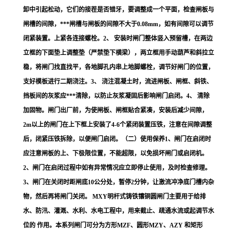
卸中引起松动，它们的接茬是否错牙，要调整成一个平面，检查闸板与
闸槽的间隙，***闸槽与闸板的间隙不大于0.08mm，如有间隙可以调节
闭紧装置。上紧各连接螺栓。2、 安装时闸门整体竖入预留槽，在两边
立框的下面垫上调整垫（严禁垫下横梁），两立框用手动葫芦和斜拉立
稳，将闸门找直找平，各地脚孔内串上地脚螺栓，调节好闸门的位置，
支好模板进行二期浇注。3、 浇注混凝土时，流进闸板、闸框、斜铁、
挡板间的灰浆应***清除，以防止灰浆凝固后影响闸门启闭。4、 清除
加固物。闸门出厂前，为使闸板、闸框贴合紧凑，安装后减少间隙，
2m以上的闸门在上下框上安装了4-6个紧闭装置压铁，注意在间隙调整
后，闭紧压铁拆除，以便闸门启闭。（二）使用保养1、闸门在启闭时
应注意闸板的上、下极限位置，不能超限，以免损坏闸门或启闭机。
2、闸门在启闭过程中如有异常情况应立即停止使用，及时检查修理。
3、闸门在关闭时距闸底10公分处，暂停2分钟，让激流冲净底门槽内杂
物，然后再将闸门关闭。 MXY明杆式铸铁镶铜圆闸门主要用于给排
水、防汛、灌溉、水利、水电工程中，用来截止、疏通水流或起调节水
位的 作用。本系列闸门可分为方形MZF、圆形MZY、AZY 和矩形