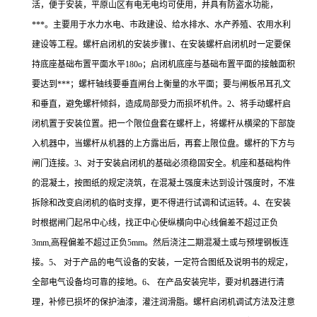
活，便于安装，平原山区有电无电均可使用，并具有防盗水功能，
***。主要用于水力水电、市政建设、给水排水、水产养殖、农用水利
建设等工程。螺杆启闭机的安装步骤1、在安装螺杆启闭机时一定要保
持底座基础布置平面水平180o；启闭机底座与基础布置平面的接触面积
要达到***；螺杆轴线要垂直闸台上衡量的水平面；要与闸板吊耳孔文
和垂直，避免螺杆倾斜，造成局部受力而损坏机件。2、将手动螺杆启
闭机置于安装位置。把一个限位盘套在螺杆上，将螺杆从横梁的下部旋
入机器中，当螺杆从机器的上方露出后，再套上限位盘。螺杆的下方与
闸门连接。3、对于安装启闭机的基础必须稳固安全。机座和基础构件
的混凝土，按图纸的规定浇筑，在混凝土强度未达到设计强度时，不准
拆除和改变启闭机的临时支撑，更不得进行试调和试运转。4、在安装
时根据闸门起吊中心线，找正中心使纵横向中心线偏差不超过正负
3mm,高程偏差不超过正负5mm。然后浇注二期混凝土或与预埋钢板连
接。5、 对于产品的电气设备的安装，一定符合图纸及说明书的规定，
全部电气设备均可靠的接地。6、 在产品安装完毕，要对机器进行清
理，补修已损坏的保护油漆，灌注润滑脂。螺杆启闭机调试方法及注意