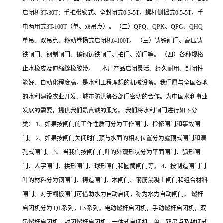
启闭机3T-30T：手推带锁式、全封闭式0.3-5T，螺杆侧摇式0.5-5T，手
电两用式3T-100T（单、双吊点）。 （二）QPQ、QPK、QPG、QHQ
单吊、双吊点、移动卷扬式启闭机6-100T。 （三）铸铁闸门、高压铸
铁闸门、钢制闸门、镶铜铸铁闸门、拍门、潮门等。 （四）各种规格
止水橡皮及伸缩缝橡胶带。 本厂产品启闭灵活、经久耐用、封闭性
能好、自动化程度高，是水利工程理想的机械设备。我们愿与全国各地
的水利建设农业开发、城市防洪等各部门密切的合作。为中国水利事业
发展的需要，提供我们最真诚的服务。 我们将水利闸门进行如下分
类： 1、如果按闸门的工作性质可分为工作闸门、检修闸门和事故闸
门。 2、如果按闸门关闭时门顶与水面的相对位置分为露顶式闸门和潜
孔式闸门。 3、当我们按闸门门叶的外观形状分为平面闸门、弧形闸
门、人字闸门、拱形闸门、球形闸门和圆筒闸门等。 4、按制造闸门门
叶的材料分为钢闸门、铸造闸门、木闸门、钢筋混凝土闸门和组合材料
闸门。对于翻板闸门可借助水力自动启闭，称为水力自动闸门。 螺杆
启闭机分为 QL系列，LS系列。电动螺杆启闭机，手动螺杆启闭机，双
吊螺杆启闭机，封闭螺杆启闭机，一体式启闭机。单、双吊点及封闭式