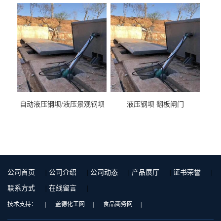
液压钢坝闸门厂家
自动液压钢坝/液压景观钢坝
液压钢坝 翻板闸门
公司首页
|
公司介绍
|
公司动态
|
产品展厅
|
证书荣誉
|
联系方式
|
在线留言
|
技术支持：
|
盖德化工网
|
食品商务网
|