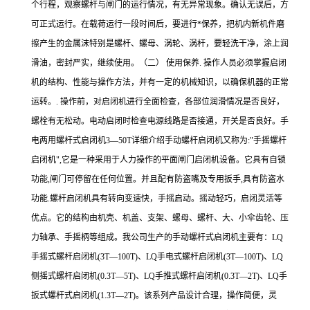
个行程，观察螺杆与闸门的运行情况，有无异常现象。确认无误后，方
可正式运行。在载荷运行一段时间后，要进行*保养，把机内新机件磨
擦产生的金属沫特别是螺杆、螺母、涡轮、涡杆，要轻洗干净，涂上润
滑油，密封严实，继续使用。（二） 使用保养. 操作人员必须掌握启闭
机的结构、性能与操作方法，并有一定的机械知识，以确保机器的正常
运转。. 操作前，对启闭机进行全面检查，各部位润滑情况是否良好，
螺栓有无松动。电动启闭时检查电源线路是否接通，开关是否良好。手
电两用螺杆式启闭机3—50T详细介绍手动螺杆启闭机又称为:"手摇螺杆
启闭机",它是一种采用于人力操作的平面闸门启闭机设备。它具有自锁
功能,闸门可停留在任何位置。并且配有防盗嘴及专用扳手,具有防盗水
功能.螺杆启闭机具有转向变速快，手摇启动。摇动轻巧，启闭灵活等
优点。它的结构由机壳、机盖、支架、螺母、螺杆、大、小伞齿轮、压
力轴承、手摇柄等组成。我公司生产的手动螺杆式启闭机主要有：LQ
手摇式螺杆启闭机(3T—100T)、LQ手电式螺杆启闭机(3T—100T)、LQ
侧摇式螺杆启闭机(0.3T—5T)、LQ手推式螺杆启闭机(0.3T—2T)、LQ手
扳式螺杆式启闭机(1.3T—2T)。该系列产品设计合理，操作简便，灵