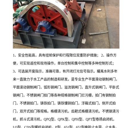
1、安全性能高，具有扭矩保护和行程限位双重防护措施； 2、操作方
便，可实现遥控和现场操作，单台控制和集中控制等多种控制形式；
3、可选装开度指示，准确可靠，有开闭灯光信号指示。耀禹水利多年
来一直致力于水工产品的制造和研发。是专业生产平面滑动钢制闸门，
平面滚动钢制闸门，弧形钢闸门，溢流钢闸门，直升式钢闸门，平卧式
钢闸门，不锈钢闸门拍门等各种规格钢制闸门拦污栅，拍门有钢制拍
门，不锈钢拍门，铸铁拍门，铸铁镶铜拍门，浮箱式拍门，侧开式拍
门，双开式拍门等规格。格栅清污机，齿耙式格栅清污机，不锈钢清污
机，抓斗式清污机，QPQ型、QPK型、QPH型、QPT型卷扬启闭机，
LQ型、CDS型螺杆启闭机，P型、651型、652型橡胶止水带，止水条，