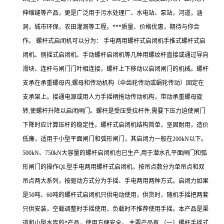
伸缩缝等产品，更是广泛用于污水处理厂、水电站、泵站，河道，涵
洞，城市环保，农田灌溉等工程。***质量、价格优惠，期待与你合
作。 螺杆式启闭机可以分为： 手电两用螺杆式启闭机手推式螺杆式启
闭机、侧摇式启闭机、手动螺杆启闭机等几种用螺纹杆直接或通过导向
滑块、连杆与闸门门叶相连接，螺杆上下移动以启闭闸门的机械。螺杆
支承在承重螺母内,螺母和传动机构（伞齿轮传动或蜗轮传动）固定在
支承架上。接通电源或用人力手摇柄拖动传动机构，带动承重螺母旋
转,使螺杆升降以启闭闸门。螺杆是受压受拉杆件,需要下压力迫使闸门
下降时应计算压杆的稳定性。螺杆式启闭机结构简单，坚固耐用，造价
低廉，适用于小型平面闸门和弧形闸门，其启闭力一般在200kN以下。
500kN、750kN大容量的螺杆启闭机也已生产,用于潜水孔平面闸门和弧
形闸门的操作QL型手电两用螺杆式启闭机，按吊点数分为单吊点和双
吊点两大系列，按驱动方式分为手摇、手电两用两种方式。启闭力如果
是50吨、60吨的螺杆式启闭机只供电动使用，供货时，随机手摇把两套
只供安装，空载调整时手摇使用，负载时不推荐使用手摇。本产品是渠
道和小型水库的*产品，使用方便安全。 主要产品有 （一）螺杆手摇式