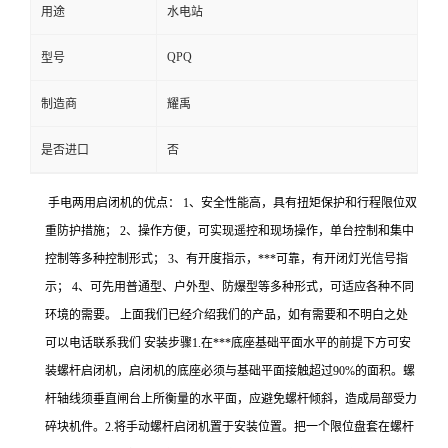
用途
水电站
QPQ
型号
制造商
耀禹
是否进口
否
手电两用启闭机的优点： 1、安全性能高，具有扭矩保护和行程限位双
重防护措施； 2、操作方便，可实现遥控和现场操作，单台控制和集中
控制等多种控制形式； 3、有开度指示，***可靠，有开闭灯光信号指
示； 4、可先用普通型、户外型、防爆型等多种形式，可适应各种不同
环境的需要。 上面我们已经介绍我们的产品，如有需要和不明白之处
可以电话联系我们 安装步骤1.在***底座基础平面水平的前提下方可安
装螺杆启闭机，启闭机的底座必须与基础平面接触超过90%的面积。螺
杆轴线须垂直闸台上所衡量的水平面，应避免螺杆倾斜，造成局部受力
碎块机件。2.将手动螺杆启闭机置于安装位置。把一个限位盘套在螺杆