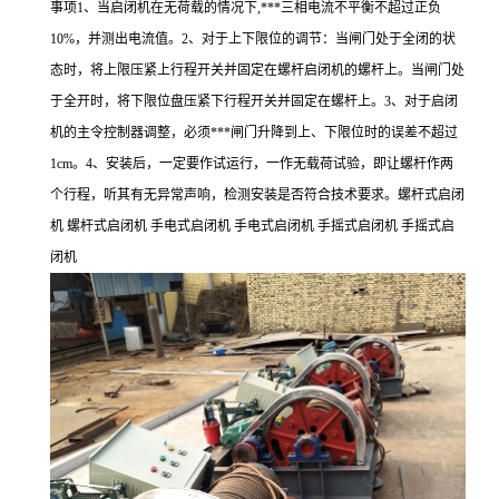
事项1、当启闭机在无荷载的情况下,***三相电流不平衡不超过正负
10%，并测出电流值。2、对于上下限位的调节：当闸门处于全闭的状
态时，将上限压紧上行程开关并固定在螺杆启闭机的螺杆上。当闸门处
于全开时，将下限位盘压紧下行程开关并固定在螺杆上。3、对于启闭
机的主令控制器调整，必须***闸门升降到上、下限位时的误差不超过
1cm。4、安装后，一定要作试运行，一作无载荷试验，即让螺杆作两
个行程，听其有无异常声响，检测安装是否符合技术要求。螺杆式启闭
机 螺杆式启闭机 手电式启闭机 手电式启闭机 手摇式启闭机 手摇式启
闭机