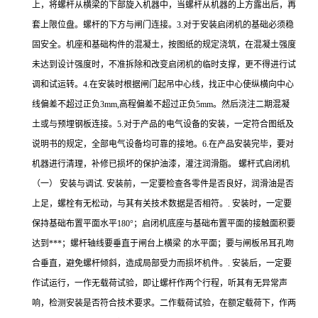
上，将螺杆从横梁的下部旋入机器中，当螺杆从机器的上方露出后，再
套上限位盘。螺杆的下方与闸门连接。3.对于安装启闭机的基础必须稳
固安全。机座和基础构件的混凝土，按图纸的规定浇筑，在混凝土强度
未达到设计强度时，不准拆除和改变启闭机的临时支撑，更不得进行试
调和试运转。4.在安装时根据闸门起吊中心线，找正中心使纵横向中心
线偏差不超过正负3mm,高程偏差不超过正负5mm。然后浇注二期混凝
土或与预埋钢板连接。5.对于产品的电气设备的安装，一定符合图纸及
说明书的规定，全部电气设备均可靠的接地。6.在产品安装完毕，要对
机器进行清理，补修已损坏的保护油漆，灌注润滑脂。 螺杆式启闭机
（一） 安装与调试. 安装前，一定要检查各零件是否良好，润滑油是否
上足，螺栓有无松动，与其有关技术数据是否相符。. 安装时，一定要
保持基础布置平面水平180°；启闭机底座与基础布置平面的接触面积要
达到***；螺杆轴线要垂直于闸台上横梁 的水平面；要与闸板吊耳孔吻
合垂直，避免螺杆倾斜，造成局部受力而损坏机件。. 安装后，一定要
作试运行，一作无载荷试验，即让螺杆作两个行程，听其有无异常声
响，检测安装是否符合技术要求。二作载荷试验，在额定载荷下，作两