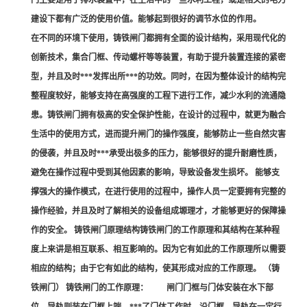
门主要是用于排水装置中，在生活中的一些水利工程，或是相关的电力
建设下都有广泛的使用价值。能够起到很好的调节水位的作用。
在不同的环境下使用，铸铁闸门都拥有全面的设计结构，采用现代化的
创新技术，集合门框、传动螺杆等等装置，有助于提升装置连接的紧密
型，并且及时***发挥出所***的功效。同时，在因为整体设计的结构完
整程度较好，能够支持在高强度的工程下进行工作，减少水利的流通隐
患。铸铁闸门拥有极高的安全保护性能，在设计的过程中，就更为融合
生活中的使用方式，进而提升闸门的操作强度，能够防止一些自然灾害
的侵袭，并且及时***承受出极多的压力，能够很好的提升耐磨性质，
避免在操作过程中受到其他因素的影响，导致设备发生损坏。 能够支
撑强大的操作模式，在进行使用的过程中，操作人员一定要拥有完整的
操作经验，并且及时了解相关的设备组成塬理才，才能够更好的保障操
作的安全。 铸铁闸门原理结构铸铁闸门的工作原理和其结构在某种程
度上来讲是相互联系、相互影响的。因为它有如此的工作原理所以需要
相应的结构；由于它有如此的结构，使其形成对应的工作原理。 （铸
铁闸门） 铸铁闸门的工作原理： 闸门门框与门体安装在水下部