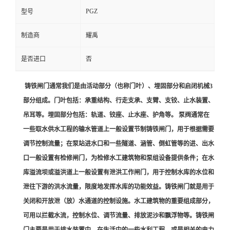
PGZ
型号
制造商
耀禹
是否进口
否
铸铁闸门通常我们是由活动部分（也称门叶）、埋固部分和启闭机械3
部分组成。门叶包括：承重结构、行走支承、支臂、支铰、止水装置、
吊耳等。埋固部分包括：轨道、铰座、止水座、护角等。 泵阀通常在
一些取水供水工程的输水管道上一般设置节制铸铁闸门，用于根据需要
调节控制流量；在泵站进水口和一些隧道、涵管、倒虹管等的进、出水
口一般设置有检修闸门，为检修水工建筑物和泵组设备提供条件；在水
库溢流坝或溢洪道上一般设置有泄洪工作闸门，用于控制水库的水位和
泄往下游的洪水流量，限度地发挥水库的功能效益。铸铁闸门就是用于
关闭和开放泄（放）水通道的控制设施。水工建筑物的重要组成部分，
可用以拦截水流，控制水位、调节流量、排放泥沙和飘浮物等。铸铁闸