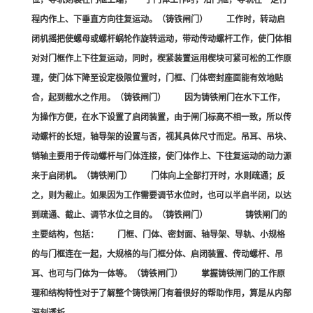
位，导轨则装在门框上端，***了门体工作时，沿门框，导轨在一定行
程内作上、下垂直方向往复运动。（铸铁闸门） 工作时，转动启
闭机摇把使螺母或螺杆蜗轮作旋转运动，带动传动螺杆工作，使门体相
对对门框作上下往复运动，同时，楔紧装置运用楔块可紧可松的工作原
理，使门体下降至设定极限位置时，门框、门体密封座面能有效地贴
合，起到截水之作用。（铸铁闸门） 因为铸铁闸门在水下工作，
为操作方便，在水下设置了启闭装置，由于闸门标高不相一致，所以传
动螺杆的长短，轴导架的设置与否，视其具体尺寸而定。吊耳、吊块、
销轴主要用于传动螺杆与门体连接，使门体作上、下往复运动的动力源
来于启闭机。（铸铁闸门） 门体向上全部打开时，水则疏通；反
之，则为截止。如果因为工作需要调节水位时，也可以半启半闭，以达
到疏通、截止、调节水位之目的。（铸铁闸门） 铸铁闸门的
主要结构，包括： 门框、门体、密封面、轴导架、导轨、小规格
的与门框连在一起，大规格的与门框分体、启闭装置、传动螺杆、吊
耳、也可与门体为一体等。（铸铁闸门） 掌握铸铁闸门的工作原
理和结构特性对于了解整个铸铁闸门有着很好的帮助作用，算是从内部