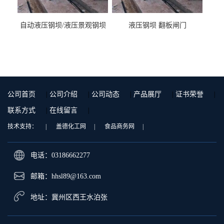
自动液压钢坝/液压景观钢坝
液压钢坝 翻板闸门
公司首页
|
公司介绍
|
公司动态
|
产品展厅
|
证书荣誉
|
联系方式
|
在线留言
|
技术支持：
|
盖德化工网
|
食品商务网
|
电话：03186662277
邮箱：
hhsl89@163.com
地址：冀州区西王水泊张