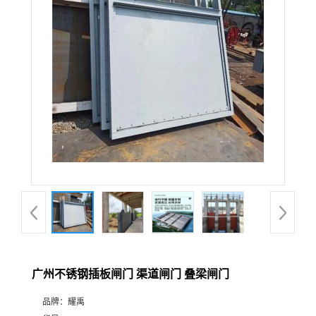
广州不锈钢插板闸门 渠道闸门 叠梁闸门
品牌：
耀禹