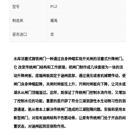
PGZ
型号
制造商
耀禹
是否进口
否
水库活塞式铸铁闸门一种通过自身伸缩实现开关闸的活塞式升降闸门。
它 改变传统闸门结构和工作原理，把闸门制作成几块套接为一体的活
动升降闸板，底端闸板固定于涵闸底部，通过液压或者机械臂传动，使
闸门自身伸缩起降，关闸时闸板往上升，开闸时闸板向下降，让河水或
湖水从闸门顶端溢过。这样，既保证了传统闸门控制水流作用，又增加
了控制水位的功能，重要的是开辟了符合江湖洄游性水生动物习性的洄
游通道，能从根本上解决传统闸门造成的江湖阻隔问题。安装和使用本
新型闸门，对现有涵闸结构不伤筋动骨，让原有传统闸门处于开启的闲
置状态，对涵闸起到双保险作用。