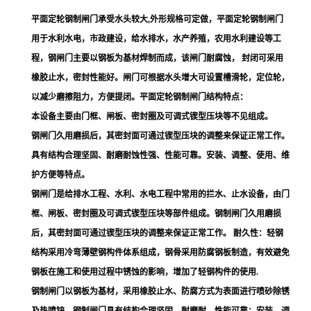
平面定轮钢制闸门承受水头较大,外形规格可定做，平面定轮钢制闸门
用于水利水电，市政建设，给水排水，水产养殖，农用水利建设等工
程，钢闸门主要以钢板为基材焊制而成，该闸门耐腐蚀， 封闭可采用
橡胶止水，密封性能好。闸门可根据水头增大可设置槽滑轮，定位轮，
以减少磨擦阻力，方便提闭。平面定轮钢制闸门结构特点：
本设备主要由门框、闸板、密封圈及可调式锲型压块等不见组成。
钢闸门久用磨损后，其密封面可通过锲型压块的调整来保证正常工作。
具有结构合理坚固、耐磨耐蚀性强、性能可靠。安装、调整、使用、维
护方便等特点。
钢闸门是给排水工程、水利、水电工程中常用的拦水、止水设备，由门
框、闸板、密封圈及可调式锲型压块等部件组成。钢制闸门久用磨损
后，其密封面可通过锲型压块的调整来保证正常工作。 耐久性：轻钢
结构采用冷弯薄壁钢构件体系组成，钢骨采用防腐钢板制造，有效避免
钢板在施工和使用过程中锈蚀的影响，增加了轻钢构件的使用.
钢制闸门以钢板为基材，采用橡胶止水、防腐方式为表面进行喷砂除锈