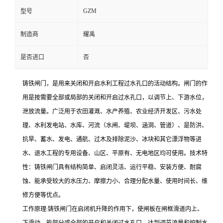
GZM
型号
制造商
耀禹
是否进口
否
铸铁闸门，是用来关闭和开启水利工程过水孔口的活动结构。闸门的作
用是按需要全部或局部的关闭和开启过水孔口，以调节上、下游水位，
泄放流量。广泛用于农田灌溉、水产养殖、农业经济开发区、污水处
理、水利发电站、水库、河流（水闸、堤坝、涵洞、管道）、是防洪、
抗旱、蓄水、发电、通航、过木及排除泥沙、冰块和其它漂浮物等进
水、退水工程的专用设备、山区、平原有、无电地区均可使用。技术特
性：铸铁闸门具有结构简单、启闭灵活、运行平稳、安装方便、耐腐
蚀、能承受较大的水压力、摩擦力小、合理分配水量、使用时间长、维
修方便等优点。
工作原理:铸铁闸门在启闭机升降的作用下，使闸板在闸框滑道内上、