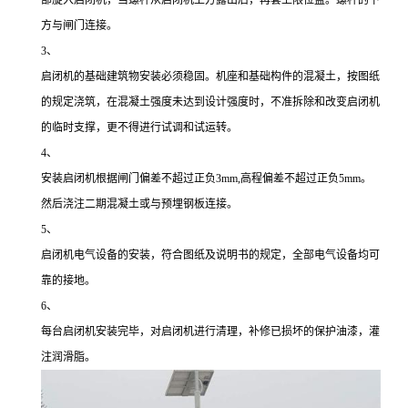
部旋入启闭机，当螺杆从启闭机上方露出后，再套上限位盘。螺杆的下
方与闸门连接。
3、
启闭机的基础建筑物安装必须稳固。机座和基础构件的混凝土，按图纸
的规定浇筑，在混凝土强度未达到设计强度时，不准拆除和改变启闭机
的临时支撑，更不得进行试调和试运转。
4、
安装启闭机根据闸门偏差不超过正负3mm,高程偏差不超过正负5mm。
然后浇注二期混凝土或与预埋钢板连接。
5、
启闭机电气设备的安装，符合图纸及说明书的规定，全部电气设备均可
靠的接地。
6、
每台启闭机安装完毕，对启闭机进行清理，补修已损坏的保护油漆，灌
注润滑脂。