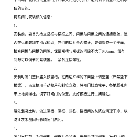
下滑动，能部分或全部的开启和关闭过水孔口，达到调节流量和控制水
位的目的。
铸铁闸门安装相关信息：
1、
安装前，要首先检查竖框与横框之间、闸板与闸板之间的连接螺丝，是
否在运输装卸中引起松动，它们的接茬是否错牙，要调整成一个平面，
检查闸板与闸槽的间隙，保证闸槽与闸板的间隙不大于0.08mm，如有
间隙可以调节闭紧装置。上紧各连接螺栓。
2、
安装时闸门整体竖入预留槽，在两边立框的下面垫上调整垫（严禁垫下
横梁），两立框用手动葫芦和斜拉立稳，将闸门找直找平，各地脚孔内
串上地脚螺栓，调节好闸门的位置，支好模板进行二期浇注。
3、
浇注混凝土时，流进闸板、闸框、斜铁、挡板间的灰浆应清理干净，以
防止灰浆凝固后影响闸门启闭。
4、