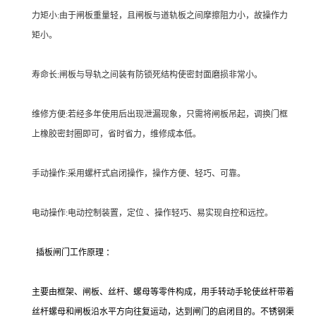
力矩小:由于闸板重量轻，且闸板与道轨板之间摩擦阻力小，故操作力
矩小。
寿命长:闸板与导轨之间装有防锁死结构使密封面磨损非常小。
维修方便:若经多年使用后出现泄漏现象，只需将闸板吊起，调换门框
上橡胶密封圈即可，省时省力，维修成本低。
手动操作:采用螺杆式启闭操作，操作方便、轻巧、可靠。
电动操作:电动控制装置，定位 、操作轻巧、易实现自控和远控。
插板闸门工作原理 ：
主要由框架、闸板、丝杆、螺母等零件构成，用手转动手轮使丝杆带着
丝杆螺母和闸板沿水平方向往复运动，达到闸门的启闭目的。不锈钢渠