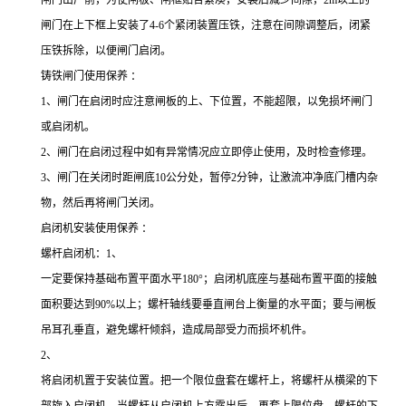
闸门出厂前，为使闸板、闸框贴合紧凑，安装后减少间隙，2m以上的
闸门在上下框上安装了4-6个紧闭装置压铁，注意在间隙调整后，闭紧
压铁拆除，以便闸门启闭。
铸铁闸门使用保养 ：
1、闸门在启闭时应注意闸板的上、下位置，不能超限，以免损坏闸门
或启闭机。
2、闸门在启闭过程中如有异常情况应立即停止使用，及时检查修理。
3、闸门在关闭时距闸底10公分处，暂停2分钟，让激流冲净底门槽内杂
物，然后再将闸门关闭。
启闭机安装使用保养 ：
螺杆启闭机：1、
一定要保持基础布置平面水平180°；启闭机底座与基础布置平面的接触
面积要达到90%以上；螺杆轴线要垂直闸台上衡量的水平面；要与闸板
吊耳孔垂直，避免螺杆倾斜，造成局部受力而损坏机件。
2、
将启闭机置于安装位置。把一个限位盘套在螺杆上，将螺杆从横梁的下