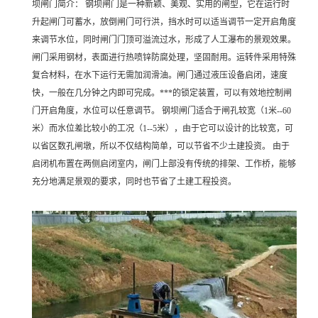
坝闸门简介： 钢坝闸门是一种新颖、美观、实用的闸型，它在运行时
升起闸门可蓄水，放倒闸门可行洪，挡水时可以适当调节一定开启角度
来调节水位，同时闸门门顶可溢流过水，形成了人工瀑布的景观效果。
闸门采用钢材，表面进行热喷锌防腐处理，坚固耐用。运转件采用特殊
复合材料，在水下运行无需加润滑油。闸门通过液压设备启闭，速度
快，一般在几分钟之内即可完成。***的锁定装置，可以有效地控制闸
门开启角度，水位可以任意调节。 钢坝闸门适合于闸孔较宽（1米--60
米）而水位差比较小的工况（1--5米），由于它可以设计的比较宽，可
以省区数孔闸墩，所以不仅结构简单，可以节省不少土建投资。 由于
启闭机布置在两侧启闭室内，闸门上部没有传统的排架、工作桥，能够
充分地满足景观的要求，同时也节省了土建工程投资。