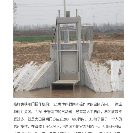
暗杆铸铁闸门操作机构： 3.1弹性座封闸阀操作时的启闭方向，一律应
顺时针关闭。 3.2由于管网中的气动阀，经常是人工启闭，启闭转数不
宜过多，就是大口径阀门亦应在200－600转内。 3.3为了便于一个人的
启闭操作，在管道工压状况下，*启闭力矩宜为240N-m。 3.4暗杆闸阀