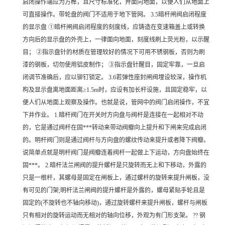
启闭操作端应为方榫，且尺寸标准化，并面向地面，以便人们从地面上
可直接操作。带轮盘的阀门不适用于地下管网。 3.5暗杆闸阀启闭程度
的显示盘 ①暗杆闸阀启闭程度的刻度线，应铸造在变速箱盖上或转换
方向后的显示盘的外壳上，一律面向地面，刻度线刷上荧光粉，以示醒
目； ②指示盘针的材质在管理较好的情况下可用不锈钢板，否则为刷
漆的钢板，切勿使用铝皮制作； ③指示盘针醒目，固定牢靠，一旦启
闭调节准确后，应以铆钉锁定。 3.6若弹性座封闸阀埋设较深，操作机
构及显示盘离地面距离≥1.5m时，应设有加长杆设施，且固定稳牢，以
便人们从地面上观察及操作。也就是说，管网中的阀门启闭操作，不宜
下井作业。 1.暗杆阀门在开关时方向盘与阀杆是连接在一起相对不动
的，它是通过阀杆在固***转动来带动阀瓣向上提升和下闸来完成启闭
的。明杆阀门则是通过阀杆与方向盘的螺纹传动来提升或者降下阀瓣。
说简单点就是明杆阀门是阀瓣连着阀杆一起做上下运动，方向盘始终在
固***。 2.暗杆法兰闸阀的提升螺杆是只旋转而无上和下移动，外露的
只是一根杆，其螺母是固定在闸板上，通过螺杆的旋转来提升闸板，没
有可见的门架;明杆法兰闸阀的提升螺杆是外露的，螺母紧贴手轮且是
固定的(不旋转也不轴向移动)，通过旋转螺杆来提升闸板，螺杆与闸板
只有相对的旋转运动而无相对的轴向位移，外观为有门形支架。 ?? 钢