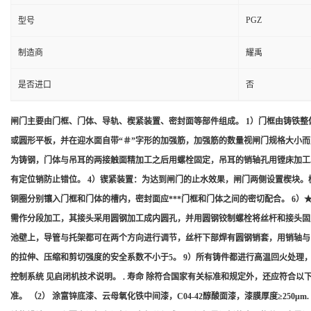
PGZ
型号
制造商
耀禹
是否进口
否
闸门主要由门框、门体、导轨、楔紧装置、密封面等部件组成。 1）门框由铸铁
或圆形平板，并在迎水面自带“＃”字形的加强筋，加强筋的数量视闸门规格大小而
为铸钢，门体与吊耳的两接触面精加工之后用螺栓固定，吊耳的销轴孔用镗床加工
有定位销防止错位。 4）锲紧装置：为达到闸门的止水效果，闸门两侧设置楔块
铜圈分别镶入门框和门体的槽内，密封面应***门框和门体之间的密切配合。 6）★
需作分段加工，其接头采用圆钢加工成内圆孔，并用圆钢铰制螺栓将丝杆和接头固
池壁上，导管与托架都可在两个方向进行调节，丝杆下部焊有圆钢销套，用销轴与门体
的拉伸、压缩和剪切强度的安全系数不小于5。 9）所有铸件都进行高温回火处理，关键部位采用
控制系统 见启闭机技术说明。 . 寿命 除符合国家有关标准和规定外，还应符合以下要
准。 （2） 涂富锌底漆、云母氧化铁中间漆，C04-42醇酸面漆，漆膜厚度≥250