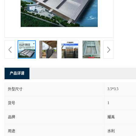
产品详请
3.5*3.5
外型尺寸
1
货号
品牌
耀禹
用途
水利