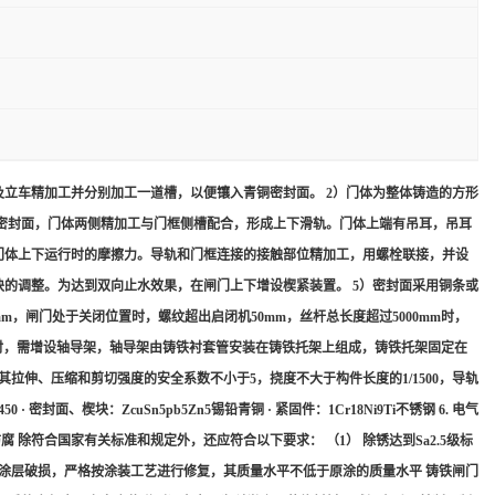
立车精加工并分别加工一道槽，以便镶入青铜密封面。 2）门体为整体铸造的方形
青铜密封面，门体两侧精加工与门框侧槽配合，形成上下滑轨。门体上端有吊耳，吊耳
门体上下运行时的摩擦力。导轨和门框连接的接触部位精加工，用螺栓联接，并设
的调整。为达到双向止水效果，在闸门上下增设楔紧装置。 5）密封面采用铜条或
m，闸门处于关闭位置时，螺纹超出启闭机50mm，丝杆总长度超过5000mm时，
m时，需增设轴导架，轴导架由铸铁衬套管安装在铸铁托架上组成，铸铁托架固定在
拉伸、压缩和剪切强度的安全系数不小于5，挠度不大于构件长度的1/1500，导轨
楔块：ZcuSn5pb5Zn5锡铅青铜 · 紧固件：1Cr18Ni9Ti不锈钢 6. 电气
防腐 除符合国家有关标准和规定外，还应符合以下要求： （1） 除锈达到Sa2.5级标
安装过程中涂层破损，严格按涂装工艺进行修复，其质量水平不低于原涂的质量水平 铸铁闸门