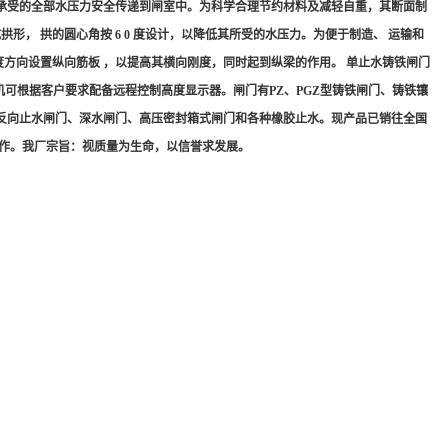
所承受的全部水压力安全传递到闸室中。为科学合理节约材料及减轻自重，其断面制
形， 拱的圆心角按 6 0 度设计，以降低其所受的水压力。为便于制造、 运输和
宽度方向设置纵向筋板 ，以提高其横向刚度，同时起到纵梁的作用。 单止水铸铁闸门
启闭机可根据客户要求配备远程控制高度显示器。闸门有PZ、PGZ型铸铁闸门、铸铁镶
门、反向止水闸门、深水闸门、高压密封箱式闸门和各种橡胶止水。现产品已销往全国
合作。我厂宗旨：视质量为生命，以信誉求发展。