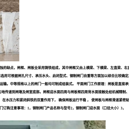
蚀的缺点，闸框、闸板全采用铸铁组成，其中闸框又由上横梁、下横梁、左直梁、右
具体选用可根据闸孔尺寸、承压水头、启闭型式、钢制闸门自重等方面加以综合比较确
运输。中等规格以上的闸门一般均可制成组装式。 平面闸门工作原理：闸板是直接承
匀地传递到闸墩及闸室底部。闸框迎水面四周与闸板框四周背水面接触处经机械精制、 
， 在水压力和紧闭斜铁的双重作用下， 确保闸板运行平稳 ， 使闸板与闸框滑道紧
门订购注意事项：1，钢制闸门产品名称与型号2，钢制闸门迎水面（口径大小）3，