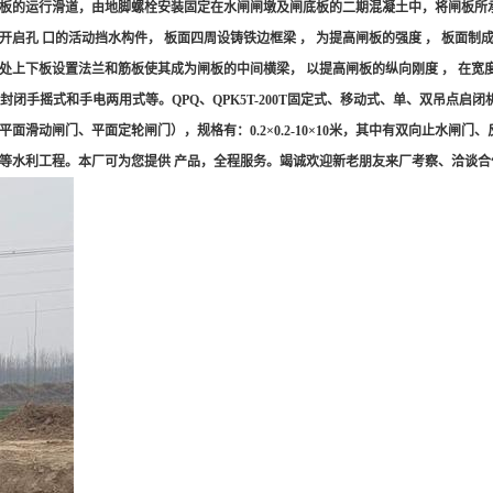
也是闸板的运行滑道，由地脚螺栓安装固定在水闸闸墩及闸底板的二期混凝土中，将闸板
 口的活动挡水构件， 板面四周设铸铁边框梁 ， 为提高闸板的强度 ， 板面制成拱
接处上下板设置法兰和筋板使其成为闸板的中间横梁， 以提高闸板的纵向刚度 ， 在
式、封闭手摇式和手电两用式等。QPQ、QPK5T-200T固定式、移动式、单、双吊点
滑动闸门、平面定轮闸门），规格有：0.2×0.2-10×10米，其中有双向止水闸
理等水利工程。本厂可为您提供 产品，全程服务。竭诚欢迎新老朋友来厂考察、洽谈