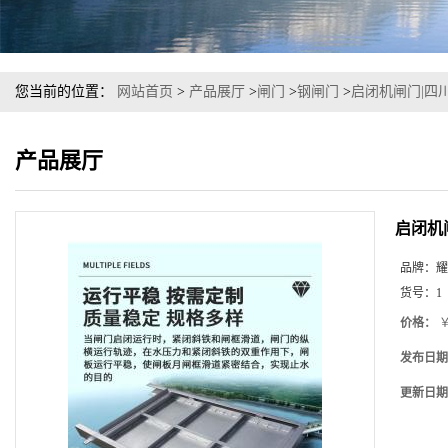
您当前的位置：
网站首页
>
产品展厅
>
闸门
>
钢闸门
>
启闭机闸门|四
产品展厅
启闭机
品牌：
耀
货号：
1
价格：
￥
发布日期
更新日期