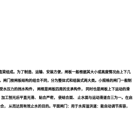
直梁组成。为了制造、运输、安装方便，闸板一般根据其大小或高度情况由上下几
定。闸门按闸板结构的组合不同，分为整体式和组装式两大类。小规格的闸门一般制
受水压力的挡水构件， 闸框是闸板四周的支承构件， 同时也是闸板上下运动的滑
加工刨光后平直光滑、 贴合严密， 使结合面、 止水面与运动滑道合三为一。在启
密贴合， 从而达到有效止水的目的。平面闸门：用于水库溢洪道：能自动调节库容，