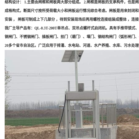
结构设计： 1.主要由闸框和闸板两大部分组成。 2.闸框是闸板的支承构件，
成格构式，断面尺寸按所受荷载大小和闸板运行情况综合考虑。闸板是用来封闭和开启孔
安装 ， 闸板可制成上下几部分 ，待到安装现场后再用螺栓连接组装成整体 ，连
我厂主导产品有：QL-0.3T-200T单吊点、双吊点螺杆式启闭机。具有手推带锁
铜闸门、不锈钢闸门、插板闸门、拍门（潮门）、堰门、钢结构闸门（弧形闸门、平面
20多个省市自治区。广泛应用于排灌、水电站、河道、水产养殖、水库、污水处