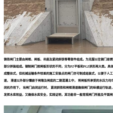
铸铁闸门主要由闸框、闸板、吊座及紧闭斜铁等零部件组成。为克服以往钢门易锈
部分拼装组成。钢制闸门按闸板形状的不同，分为PZ平板和PGZ拱形两大类。
成整体式，但机械运输条件较差的施工安装点的闸门亦可制成组装式，以便于人工
道， 滑道以外部分镶嵌于闸墩及闸底的二期混凝土中， 将闸板所承受的水压力均
闭机作用下， 当闸门启闭运行时， 紧闭斜铁和闸框滑道确保闸门的纵横运行轨迹
发挥水库效益，又确保水库安全，实践证明，其功能非一般常规闸门所能及平面闸