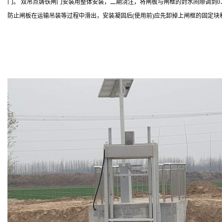
门。 双吊点铸铁闸门安装用整体安装，二期浇注，将闸板与闸框的封水间隙调到
防止闸板在运输吊装等过程中滑出，安装凝固后(使用前)应先卸掉上闸框的固定