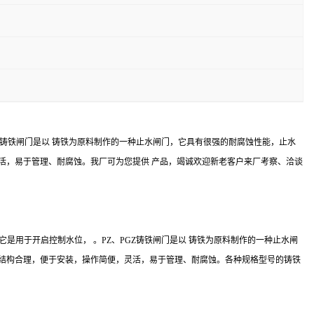
Z铸铁闸门是以 铸铁为原料制作的一种止水闸门，它具有很强的耐腐蚀性能，止水
活，易于管理、耐腐蚀。我厂可为您提供 产品，竭诚欢迎新老客户来厂考察、洽谈
用于开启控制水位， 。PZ、PGZ铸铁闸门是以 铸铁为原料制作的一种止水闸
门结构合理，便于安装，操作简便，灵活，易于管理、耐腐蚀。各种规格型号的铸铁