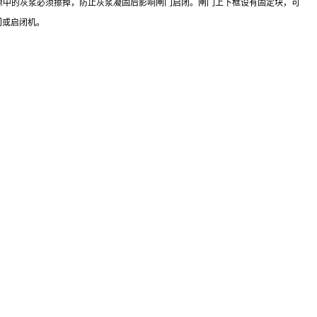
间隙中的灰浆必须擦掉，防止灰浆凝固后影响闸门启闭。闸门上下框设有固定块，可
门或启闭机。