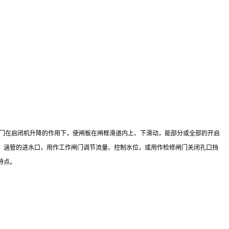
闸门在启闭机升降的作用下，使闸板在闸框滑道内上、下滑动，能部分或全部的开启
、涵管的进水口，用作工作闸门调节流量、控制水位，或用作检修闸门关闭孔口挡
特点。