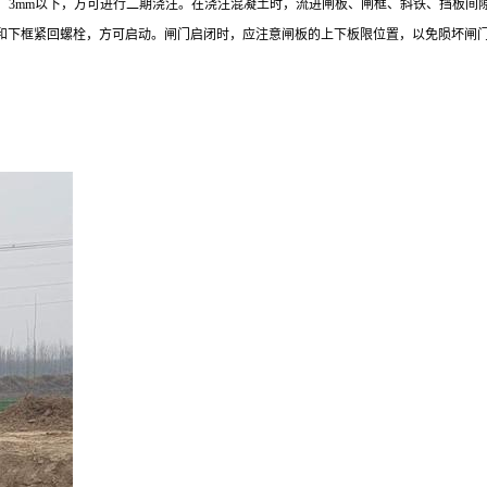
0．3mm以下，方可进行二期浇注。在浇注混凝土时，流进闸板、闸框、斜铁、挡板
块和下框紧回螺栓，方可启动。闸门启闭时，应注意闸板的上下板限位置，以免陨坏闸