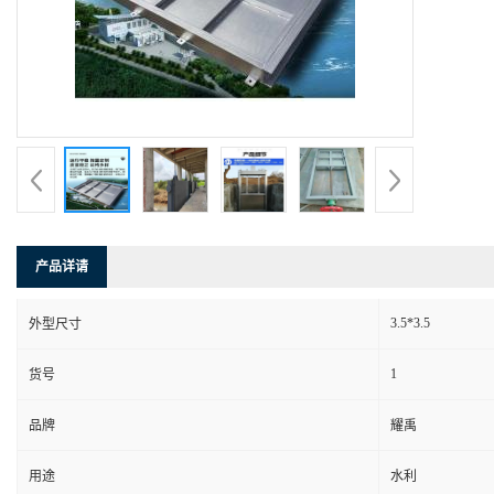
产品详请
3.5*3.5
外型尺寸
1
货号
品牌
耀禹
用途
水利