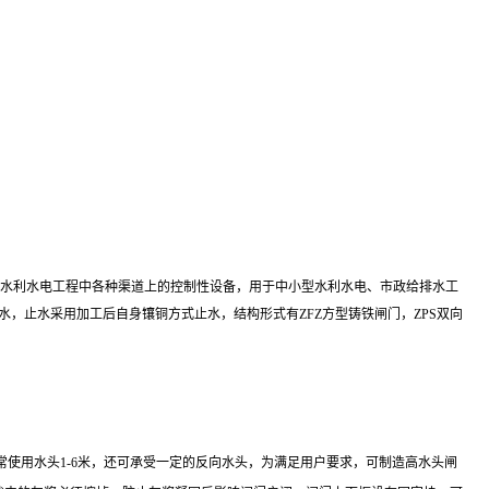
是水利水电工程中各种渠道上的控制性设备，用于中小型水利水电、市政给排水工
，止水采用加工后自身镶铜方式止水，结构形式有ZFZ方型铸铁闸门，ZPS双向
使用水头1-6米，还可承受一定的反向水头，为满足用户要求，可制造高水头闸