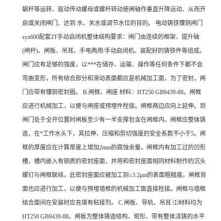
蜗杆等运转、驱动传动螺母或螺杆转动使闸轴作垂直升降运动、从而开
启或关闭闸门、达到 水、关水或调节水位的目的。 电动铸铁镶铜闸门
syz600配套2T手动启闭机整体结构要求：闸门由连续的框架、提升轴
(闸杆)、闸板、吊耳、手电两用/手动启闭机、装配好的铸铁件等组成。
闸门应有足够的强度，以***在储存、运输、操作等任何条件下都不会
弯曲变形，所有结合部分和滑动表面都应是机械加工面，为了密封，闸
门应带有镶铜密封圈。 B.闸框、闸座 材料：HT250 GB9439-88。闸框
应进行机械加工，以便与闸座或预埋件栓接。闸框两边应向上延伸。到
闸门处于全开位置时闸板至少有一半支撑包含在闸框内。闸框应整体铸
造，在*工作水头下，其拉伸、压缩和剪切强度的安全系数不小于5。闸
框的厚度应在计算厚度上增加2mm的腐蚀余量，闸框内有加工过的凹形
槽，槽内嵌入有铜质的密封座面，并用和密封座面相同材料制作的沉头
螺钉与闸框联结，此密封座面应被加工到≤3.2μm的表面粗糙度。闸框背
面也应进行加工，以便与预埋墙框的机械加工面直接栓接。闸框与墙框
结合面间在安装时应充填有粘接剂。 C.闸板、导轨、吊耳 ⑴材料均为
HT250 GB9439-88。闸板为整体铸造结构、矩形、带有整体浇铸的水平