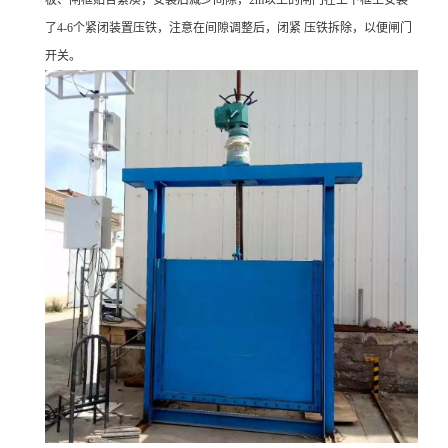
板、闸框贴合紧凑，安装后减少间隙，2m以上的闸门在上下框上安装
了4-6个紧闭装置压铁，注意在间隙调整后，闭紧 压铁拆除，以便闸门
开关。