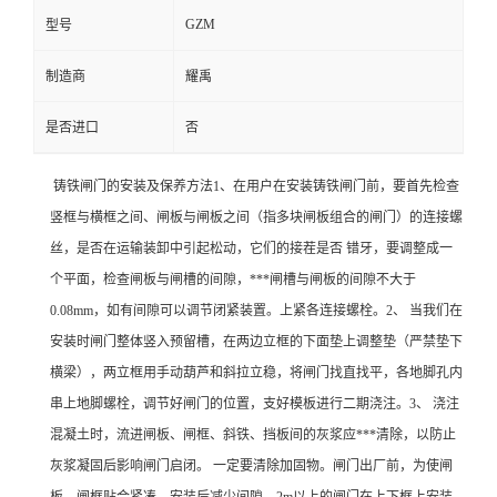
GZM
型号
制造商
耀禹
是否进口
否
铸铁闸门的安装及保养方法1、在用户在安装铸铁闸门前，要首先检查
竖框与横框之间、闸板与闸板之间（指多块闸板组合的闸门）的连接螺
丝，是否在运输装卸中引起松动，它们的接茬是否 错牙，要调整成一
个平面，检查闸板与闸槽的间隙，***闸槽与闸板的间隙不大于
0.08mm，如有间隙可以调节闭紧装置。上紧各连接螺栓。2、 当我们在
安装时闸门整体竖入预留槽，在两边立框的下面垫上调整垫（严禁垫下
横梁），两立框用手动葫芦和斜拉立稳，将闸门找直找平，各地脚孔内
串上地脚螺栓，调节好闸门的位置，支好模板进行二期浇注。3、 浇注
混凝土时，流进闸板、闸框、斜铁、挡板间的灰浆应***清除，以防止
灰浆凝固后影响闸门启闭。 一定要清除加固物。闸门出厂前，为使闸