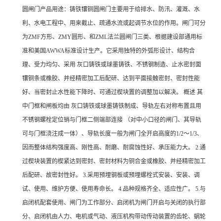
圆闸门产品用途：铸铁镶铜圆闸门主要用于给排水、防汛、灌溉、水
利、水电工程中、用来截止、疏通水流或起调节水位的作用。闸门可分
为ZMF方形、ZMY圆形、和ZML法兰圆闸门三类、根据建设部通用标
准和美国AWWA标准设计生产。它采用独特的外弧形设计、结构合
理、受力均匀、采用 灰口铸铁或球墨铸铁、不锈钢制造、止水密封面
镶铜条或橡胶、并经精密加工后配研、达到平面接触密封、密封性能
好、当密封止水性能下降时、可通过楔块置的调整加以解决。 概述 其
中门框和闸板均由 灰口铸铁或球墨铸铁制成、导轨左右对称布置且用
不锈钢螺栓定位销与门框二侧端部连接 （对中小口径的闸门、其导轨
可与门框浇注成一体）、导轨长度一般为闸门全开启高度的1/2～1/3、
因而整体结构强度高、刚性高、耐磨、耐腐蚀性好、承压能力大。 2.通
过楔块装置的楔紧达到密封、密封材料为铜合金或橡胶、并经精密加工
后配研、故密封性好。 3.采用预埋钢板或预埋螺栓式安装、安装、调
试、使用、维护方便、使用寿命长。 4.品种规格齐全、适应性广。 5.与
启闭机配套使用、闸门为工作部分、启闭机为闸门开启与关闭的执行部
分、启闭机由人力、电机或气动、液压机构带动传动装置的齿轮、蜗轮