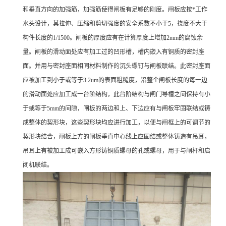
和垂直方向的加强筋，加强筋使得闸板有足够的刚度。闸板应按*工作
水头设计，其拉伸、压缩和剪切强度的安全系数不小于5，挠度不大于
构件长度的1/1500。闸板的厚度应有在计算厚度上增加2mm的腐蚀余
量。闸板的滑动面处应有加工过的凹形槽，槽内嵌入有铜质的密封座
面。并用与密封座面相同材料制作的沉头螺钉与闸板联结。此密封座面
应被加工到小于或等于3.2um的表面粗糙度，沿整个闸板长度的每一边
的滑动面处应加工成一台阶结构，此台阶结构与闸门导槽之间保持有小
于或等于5mm的间隙，闸板的两边和上、下边应有与闸板牢固联结或铸
成整体的契形块，这些契形块均应进行加工，以便与闸框上的可调节的
契形块结合，闸板上方的闸板垂直中心线上应固结或整体铸造有吊耳，
吊耳上有被加工成可嵌入方形铸铜质螺母的孔或螺母，用于与闸杆和启
闭机联结。