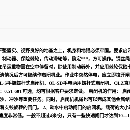
平整坚实、视野良好的地基之上，机身和地锚必须牢固。要求启
制动器、保险棘轮，传动滑轮等，确定***，方可操作。钢丝绳
在吊运重物需在空中停留时，除使用制动器外，并应用棘轮保险
清情况后方可继续作启闭机业。作业中突然停电，应立即拉开闸
-S手摇螺杆式启闭机、QL-SD手电两用螺杆式启闭机、QLZ直
0.5T-60T可选，均可根据客户要求定做。 启闭机的作用：
沙、冲沙等重要任务。同时，启闭机机械也可以完成其他金属结构
着支铰旋转的闸门。 2、动水中启动闸门的启闭机，载荷的大小
度非常低。一般不超过4米/分，只有一些快速闸门才达到10—1