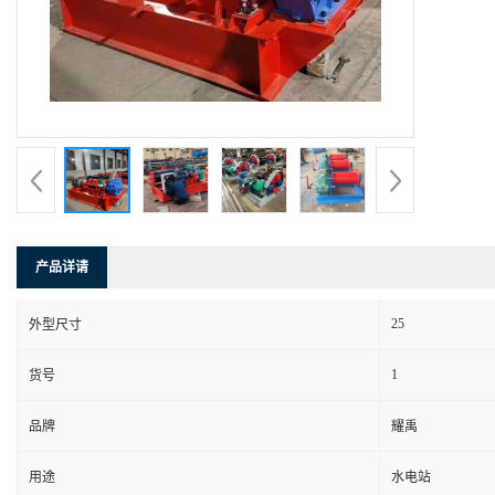
产品详请
25
外型尺寸
1
货号
品牌
耀禹
用途
水电站