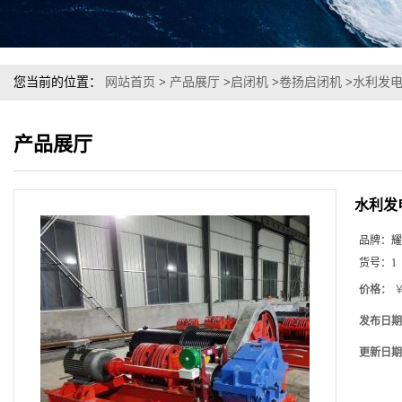
您当前的位置：
网站首页
>
产品展厅
>
启闭机
>
卷扬启闭机
>
水利发
产品展厅
水利发
品牌：
耀
货号：
1
价格：
￥
发布日期
更新日期