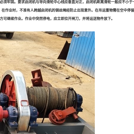
必须牢固。要求启闭机与导向滑轮中心线应垂直对正，启闭机距离滑轮一般应不小于
圈。在作业时，不准有人跨越启闭机的钢丝绳经防止出现意外。在吊运重物需在空中停
方可继续作业。作业中突然停电，应立即拉开闸刀，并将运送物件放下。