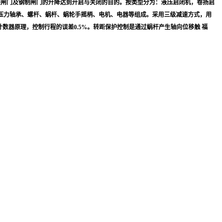
铁闸门及钢制闸门的升降达到开启与关闭的目的。按类型分为：液压启闭机，卷扬启
、压力轴承、螺杆、蜗杆、蜗轮手摇柄、电机、电器等组成。采用三级减速方式，用
计数器原理，控制行程的误差0.5%。转距保护控制是通过蜗杆产生轴向位移触 福