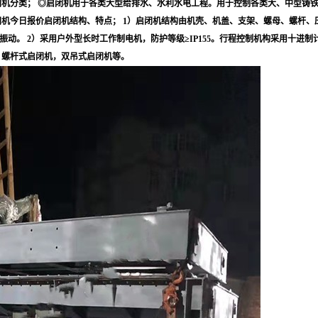
闭机分类； ◎启闭机用于各类大型给排水、水利水电工程。用于控制各类大、中型铸
闭机今日报价启闭机结构、特点； 1）启闭机结构由机壳、机盖、支架、螺母、螺杆
。 2）采用户外型长时工作制电机，防护等级≥IP155。行程控制机构采用十进制
闭机，螺杆式启闭机，双吊式启闭机等。