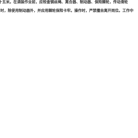
十五米。在调装作业前，应检查钢丝绳、离合器、制动器、保险棘轮，传动滑轮
留时，除使用制动器外，并应用棘轮保险卡牢。操作时，严禁擅自离开岗位。工作中