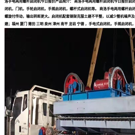
洛手电两用螺杆启闭机今日报价产品简介： 商洛手电两用螺杆启闭机今日报价启
闭机，门机，手轮启闭机，手摇启闭机，螺杆式启闭机等。 商洛手电两用螺杆启
螺旋付传动，输出转距更大。启闭机配套钢架克服土建不平整，以减少整机噪声及振动
建；福州 厦门 莆田 三明 泉州 漳州 南平 龙岩 宁德 ，手电式启闭机，手摇启