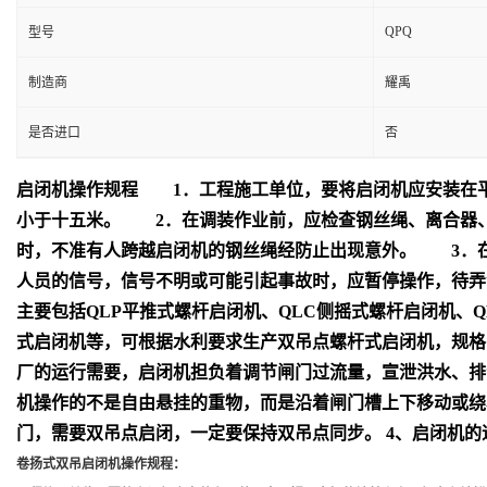
QPQ
型号
制造商
耀禹
是否进口
否
启闭机操作规程 1．工程施工单位，要将启闭机应安装在
小于十五米。 2．在调装作业前，应检查钢丝绳、离合器、
时，不准有人跨越启闭机的钢丝绳经防止出现意外。 3．
人员的信号，信号不明或可能引起事故时，应暂停操作，待弄
主要包括QLP平推式螺杆启闭机、QLC侧摇式螺杆启闭机、QL
式启闭机等，可根据水利要求生产双吊点螺杆式启闭机，规格：
厂的运行需要，启闭机担负着调节闸门过流量，宣泄洪水、排
机操作的不是自由悬挂的重物，而是沿着闸门槽上下移动或绕
门，需要双吊点启闭，一定要保持双吊点同步。 4、启闭机的速
卷扬式双吊启闭机操作规程：