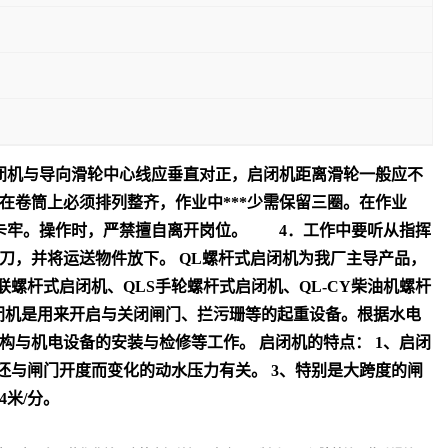
闭机与导向滑轮中心线应垂直对正，启闭机距离滑轮一般应不
在卷筒上必须排列整齐，作业中***少需保留三圈。在作业
卡牢。操作时，严禁擅自离开岗位。 4．工作中要听从指挥
刀，并将运送物件放下。 QL螺杆式启闭机为我厂主导产品，
联螺杆式启闭机、QLS手轮螺杆式启闭机、QL-CY柴油机螺杆
 启闭机是用来开启与关闭闸门、拦污珊等的起重设备。根据水电
与机电设备的安装与检修等工作。 启闭机的特点： 1、启闭
还与闸门开度而变化的动水压力有关。 3、特别是大跨度的闸
4米/分。