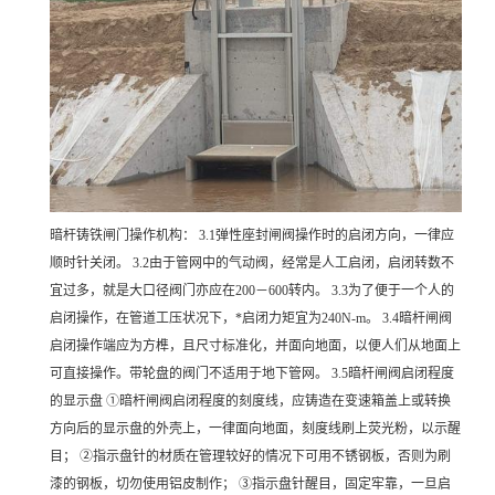
暗杆铸铁闸门操作机构： 3.1弹性座封闸阀操作时的启闭方向，一律应
顺时针关闭。 3.2由于管网中的气动阀，经常是人工启闭，启闭转数不
宜过多，就是大口径阀门亦应在200－600转内。 3.3为了便于一个人的
启闭操作，在管道工压状况下，*启闭力矩宜为240N-m。 3.4暗杆闸阀
启闭操作端应为方榫，且尺寸标准化，并面向地面，以便人们从地面上
可直接操作。带轮盘的阀门不适用于地下管网。 3.5暗杆闸阀启闭程度
的显示盘 ①暗杆闸阀启闭程度的刻度线，应铸造在变速箱盖上或转换
方向后的显示盘的外壳上，一律面向地面，刻度线刷上荧光粉，以示醒
目； ②指示盘针的材质在管理较好的情况下可用不锈钢板，否则为刷
漆的钢板，切勿使用铝皮制作； ③指示盘针醒目，固定牢靠，一旦启