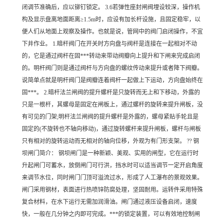
闭调节准确后，应以铆钉锁定。 3.6若弹性座封闸阀埋设较深，操作机
构及显示盘离地面距离≥1.5m时，应设有加长杆设施，且固定稳牢，以
便人们从地面上观察及操作。也就是说，管网中的阀门启闭操作，不宜
下井作业。 1.暗杆阀门在开关时方向盘与阀杆是连接在一起相对不动
的，它是通过阀杆在固***转动来带动阀瓣向上提升和下闸来完成启闭
的。明杆阀门则是通过阀杆与方向盘的螺纹传动来提升或者降下阀瓣。
说简单点就是明杆阀门是阀瓣连着阀杆一起做上下运动，方向盘始终在
固***。 2.暗杆法兰闸阀的提升螺杆是只旋转而无上和下移动，外露的
只是一根杆，其螺母是固定在闸板上，通过螺杆的旋转来提升闸板，没
有可见的门架;明杆法兰闸阀的提升螺杆是外露的，螺母紧贴手轮且是
固定的(不旋转也不轴向移动)，通过旋转螺杆来提升闸板，螺杆与闸板
只有相对的旋转运动而无相对的轴向位移，外观为有门形支架。 ?? 钢
坝闸门简介： 钢坝闸门是一种新颖、美观、实用的闸型，它在运行时
升起闸门可蓄水，放倒闸门可行洪，挡水时可以适当调节一定开启角度
来调节水位，同时闸门门顶可溢流过水，形成了人工瀑布的景观效果。
闸门采用钢材，表面进行热喷锌防腐处理，坚固耐用。运转件采用特殊
复合材料，在水下运行无需加润滑油。闸门通过液压设备启闭，速度
快，一般在几分钟之内即可完成。***的锁定装置，可以有效地控制闸