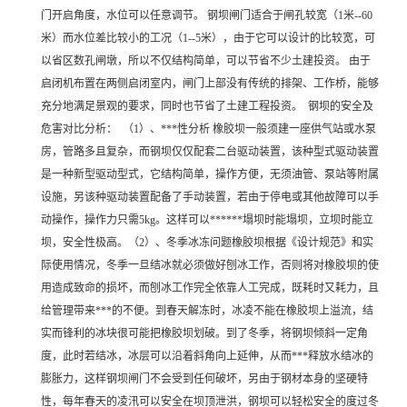
门开启角度，水位可以任意调节。 钢坝闸门适合于闸孔较宽（1米--60
米）而水位差比较小的工况（1--5米），由于它可以设计的比较宽，可
以省区数孔闸墩，所以不仅结构简单，可以节省不少土建投资。 由于
启闭机布置在两侧启闭室内，闸门上部没有传统的排架、工作桥，能够
充分地满足景观的要求，同时也节省了土建工程投资。 钢坝的安全及
危害对比分析： （1）、***性分析 橡胶坝一般须建一座供气站或水泵
房，管路多且复杂，而钢坝仅仅配套二台驱动装置，该种型式驱动装置
是一种新型驱动型式，它结构简单，操作方便，无须油管、泵站等附属
设施，另该种驱动装置配备了手动装置，若由于停电或其他故障可以手
动操作，操作力只需5kg。这样可以******塌坝时能塌坝，立坝时能立
坝，安全性极高。（2）、冬季冰冻问题橡胶坝根据《设计规范》和实
际使用情况，冬季一旦结冰就必须做好刨冰工作，否则将对橡胶坝的使
用造成致命的损坏，而刨冰工作完全依靠人工完成，既耗时又耗力，且
给管理带来***的不便。到春天解冻时，冰凌不能在橡胶坝上溢流，结
实而锋利的冰块很可能把橡胶坝划破。到了冬季，将钢坝倾斜一定角
度，此时若结冰，冰层可以沿着斜角向上延伸，从而***释放水结冰的
膨胀力，这样钢坝闸门不会受到任何破坏，另由于钢材本身的坚硬特
性，每年春天的凌汛可以安全在坝顶泄洪，钢坝可以轻松安全的度过冬