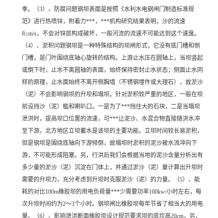
季。（3）、防腐问题钢坝表面是按照《水利水电钢闸门制造标准规
范》进行热喷锌，附着力***，***机构研究结果表明，沙的流速
8≤m/s，不会对锌层构成破坏，一般河流的流速不可能达到这个速度。
（4）、淤积问题钢坝是一种特殊结构的坝闸形式，它没有底门槽和侧
门槽，是门叶围绕底轴心旋转的结构。上游止水压在圆轴上，当坝竖起
或倒下时，止水不离圆轴的表面，始终保持密封止水状态；侧面止水同
样的原理，止水面始终不离开侧胸墙（不锈钢埋件或大理石），故淤沙
（泥）不会影响钢坝的升坝和塌坝。针对淤积较严重的地区，一般在坝
前设挡沙（泥）槛和喇叭口。一是为了***挡住大的石块，二是当塌坝
泄洪时，提高坝口位置的流速，可***让泥沙、水混合物直接随洪水冲
至下游。北方地区立坝蓄水是该坝的主要功能。立坝时间较长易淤积，
但是钢坝是围绕底轴向下游倾倒，故塌坝时淤积的泥沙被水流冲向下
游，不可能形成阻塞。另，行洪后我们会根据当地的泥沙含量分析出有
多少量的淤沙（泥）沉淀在门体上，并通过淤沙（泥）量计算出升坝时
需要的升坝力，充分考虑到升坝时克服淤沙（泥）的力量。（5）、能
耗的对比100m橡胶坝的用电负荷量***少需要功率100kw/小时左右，每
次升坝时间约为2～3个小时。钢坝闸比橡胶坝每年节省了相当大的用电
量。（6）、影响泄洪断面橡胶坝设计规范要求坝的底坎高20cm，另，