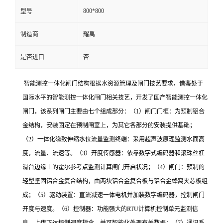
800*800
型号
制造商
耀禹
是否进口
否
智能测控一体化闸门结构根据水资源管理及闸门技艺要求，借鉴处于
国际水平的智能测控一体化闸门相关技艺，开发了国产智能测控一体化
闸门，该系列闸门主要由七个组成部分：（1）闸门门框：为预制铝合
金结构，安装固定在预制闸室上，为其它各部分的安装提供基础；
（2）一体化磁致伸缩水位流量监测终端：采用超声波原理监测水面高
度，流量、流速等。（3）开度传感器：依靠数字式编码器和滚珠丝杠
滑台边缘上的霍尔参考点监测计算闸门开启状况；（4）闸门：预制的
轻型坚固铝合金复合结构，由两块铝合金复合板与铝合金蜂窝夹芯板组
成；（5）驱动装置：直流减速一体电机并加装数字编码器，控制闸门
开度与速度。（6）控制器：功能强大的RTU计算机控制单元监测信