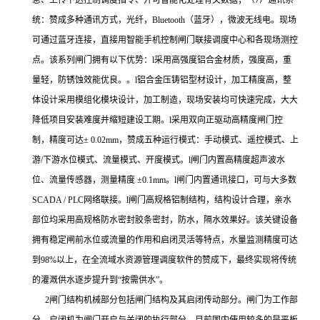
息、上传下达控制调度指令、并可智能化处理有关数据；（7）通讯系
统：赞成多种通讯方式，光纤，Bluetooth（蓝牙），微波无线电。现场
可通过蓝牙连接，直接用智能手机控制闸门联接调度中心和各现场测控
点。该系列闸门拥有以下优势：l采用高强度铝合金材质，强度高，重
量轻，防锈蚀效能优良。。l铝合金压铸铝型材设计，加工精度高，整
体设计采用模组化模块设计，加工制造，现场安装均可快速完成，大大
降低项目安装难度并缩短建设工期。l采用双向正驱动高精度闸门控
制，精度可达± 0.02mm，赞成五种运行模式：手动模式、遥控模式、上
游/下游水位模式、流量模式、开度模式。l闸门内置高精度超声波水
位、流量传感器，测量精度 ±0.1mm。l闸门内置通讯接口，可与大多数
SCADA / PLC网络联接。l闸门高规格铝制结构，结构设计合理，亲水
部位均采用高规格防水密封胶条密封，防水，隔水效果好。该关键设备
拥有稳定闸前水位或流量的作用和启闭灵活等特点，水量监测精度可达
到98%以上，在全流域水资源管理调度软件的赞成下，最终实现将传统
的灌溉供水逐步提升到“按需供水”。
2闸门结构机械部分包括闸门结构及其启闭传动部分。闸门为工作部